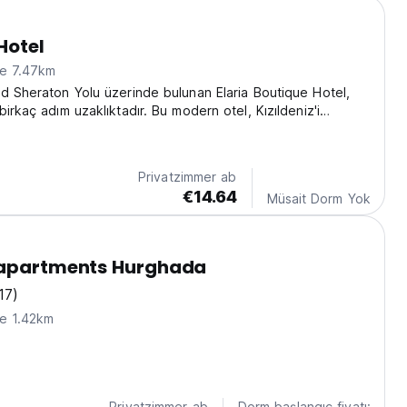
Hotel
ne 7.47km
d Sheraton Yolu üzerinde bulunan Elaria Boutique Hotel,
irkaç adım uzaklıktadır. Bu modern otel, Kızıldeniz'i
ideal bir üs sunmaktadır. Harika bir sahil oteli! (Auto-
m original language)
Privatzimmer ab
€14.64
Müsait Dorm Yok
 apartments Hurghada
17)
ne 1.42km
Privatzimmer ab
Dorm başlangıç fiyatı: