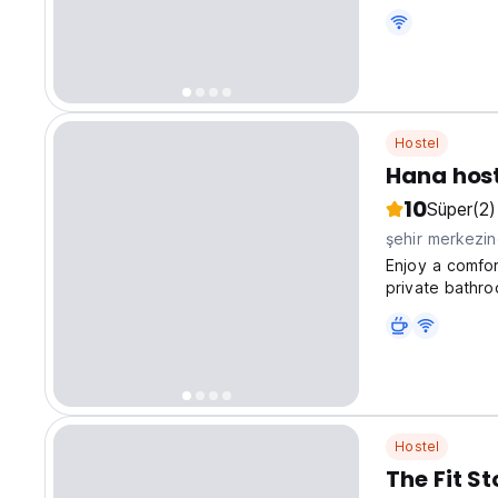
Located just 
breathtaking R
Hostel
Hana host
10
Süper
(2)
şehir merkezi
Enjoy a comfor
private bathro
views. Relax i
shared kitchen
Hostel
The Fit St