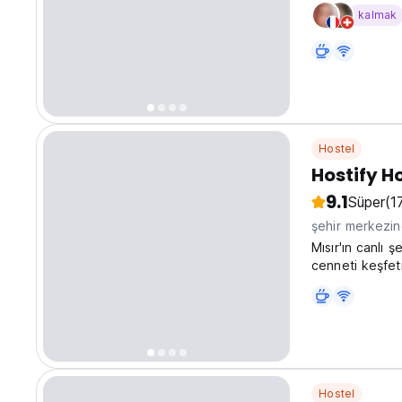
dakika.
kalmak
Hostel
Hostify H
9.1
Süper
(1
şehir merkezi
Mısır'ın canlı 
cenneti keşfetm
dalış yaparak, 
çıkararak geçir
Hostel