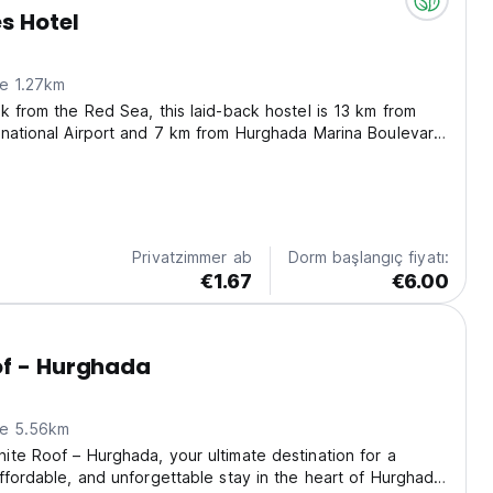
s Hotel
ne 1.27km
k from the Red Sea, this laid-back hostel is 13 km from
national Airport and 7 km from Hurghada Marina Boulevard.
rooms have free Wi-Fi and shared bathrooms. Freebies
, an airport shuttle and breakfast....
Privatzimmer ab
Dorm başlangıç fiyatı:
€1.67
€6.00
of - Hurghada
ne 5.56km
te Roof – Hurghada, your ultimate destination for a
ffordable, and unforgettable stay in the heart of Hurghada!