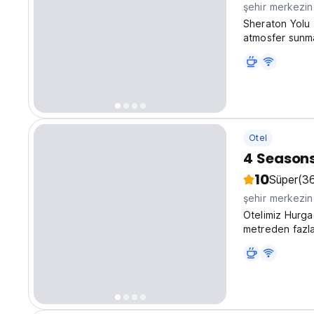
şehir merkezi
Sheraton Yolu 
atmosfer sunma
Aktif misafir h
original langu
Otel
4 Seasons
10
Süper
(3
şehir merkezi
Otelimiz Hurga
metreden fazla
metreden fazla 