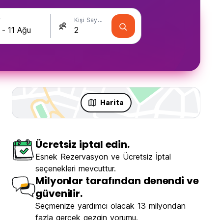
r
Kişi Sayısı
Harita
Ücretsiz iptal edin.
Esnek Rezervasyon ve Ücretsiz İptal
seçenekleri mevcuttur.
Milyonlar tarafından denendi ve
güvenilir.
Seçmenize yardımcı olacak 13 milyondan
fazla gerçek gezgin yorumu.