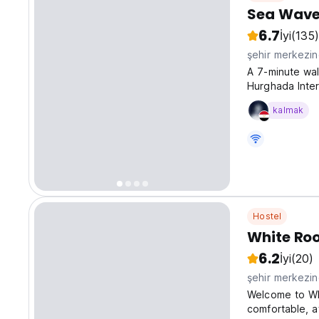
Sea Wave
6.7
İyi
(135)
şehir merkezi
A 7-minute wal
Hurghada Inter
The informal 
kalmak
include parking
Hostel
White Ro
6.2
İyi
(20)
şehir merkezi
Welcome to Whi
comfortable, a