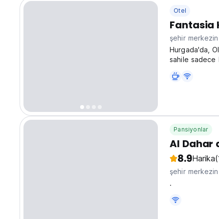
Otel
Fantasia 
şehir merkezi
Hurgada'da, Ol
sahile sadece b
keşfetmek için 
translated fro
Pansiyonlar
Al Dahar
8.9
Harika
(
şehir merkezi
.