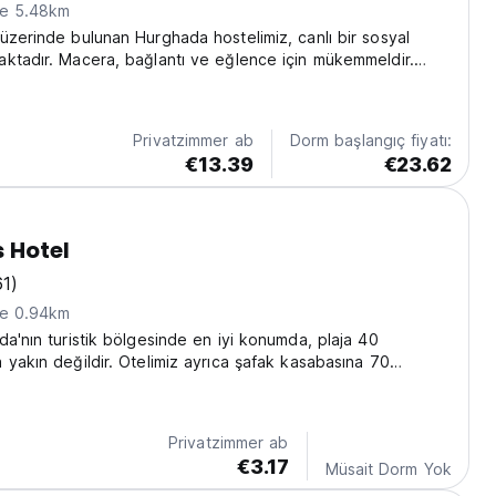
ne 5.48km
üzerinde bulunan Hurghada hostelimiz, canlı bir sosyal
ktadır. Macera, bağlantı ve eğlence için mükemmeldir.
ostel konaklamaları için idealdir. (Auto-translated from
age)
Privatzimmer ab
Dorm başlangıç fiyatı:
€13.39
€23.62
 Hotel
61)
ne 0.94km
da'nın turistik bölgesinde en iyi konumda, plaja 40
 yakın değildir. Otelimiz ayrıca şafak kasabasına 70
yakın değildir. Kolay varış adresi
Privatzimmer ab
€3.17
Müsait Dorm Yok