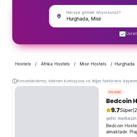
Nereye gitmek istiyorsunuz?
Ücret
Hostels
Afrika Hostels
Misir Hostels
Hurghada
Konumlandırma, ödenen komisyona ve diğer faktörlere dayanm
Hostel
Bedcoin H
9.7
Süper
(
şehir merkezi
Bedcoin Hostel
almaktadır. Pl