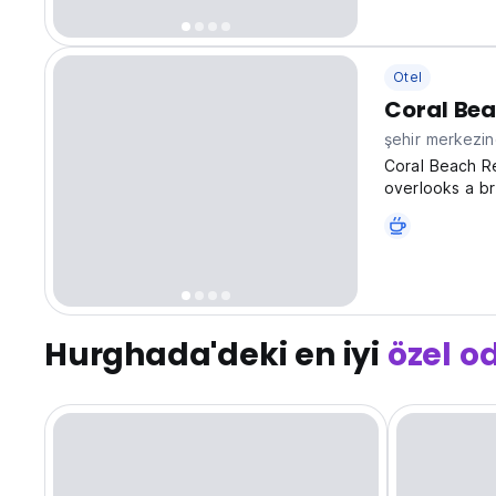
Otel
Coral Be
şehir merkezi
Coral Beach Re
overlooks a br
mountains, pro
comprehensive 
Hurghada'deki en iyi
özel o