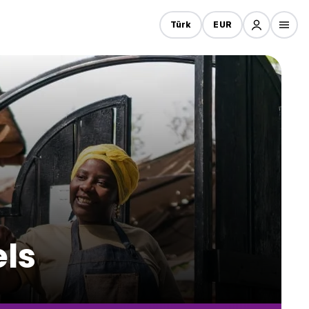
Türk
EUR
ls