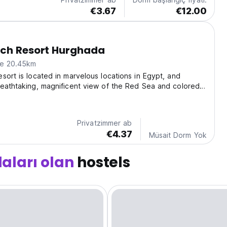
€3.67
€12.00
ach Resort Hurghada
ne 20.45km
sort is located in marvelous locations in Egypt, and
eathtaking, magnificent view of the Red Sea and colored
viding guests direct access to their private beach. A
report that comes with all the possible...
Privatzimmer ab
€4.37
Müsait Dorm Yok
daları olan
hostels