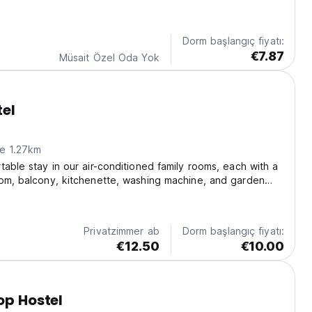
steps away from the vibrant Sheraton Road and the
ed Sea, our property offers a variety...
Dorm başlangıç fiyatı:
€7.87
Müsait Özel Oda Yok
el
ne 1.27km
table stay in our air-conditioned family rooms, each with a
om, balcony, kitchenette, washing machine, and garden
n our sun terrace and garden, or make use of free WiFi, a
, lounge, minimarket, and outdoor...
Privatzimmer ab
Dorm başlangıç fiyatı:
€12.50
€10.00
op Hostel