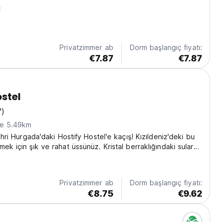
Privatzimmer ab
Dorm başlangıç fiyatı:
€7.87
€7.87
ostel
7)
ne 5.49km
şehri Hurgada'daki Hostify Hostel'e kaçış! Kızıldeniz'deki bu
ek için şık ve rahat üssünüz. Kristal berraklığındaki sularda
antik kalıntıları keşfederek ve Mısır güneşinin tadını
eceğiniz günleri...
Privatzimmer ab
Dorm başlangıç fiyatı:
€8.75
€9.62