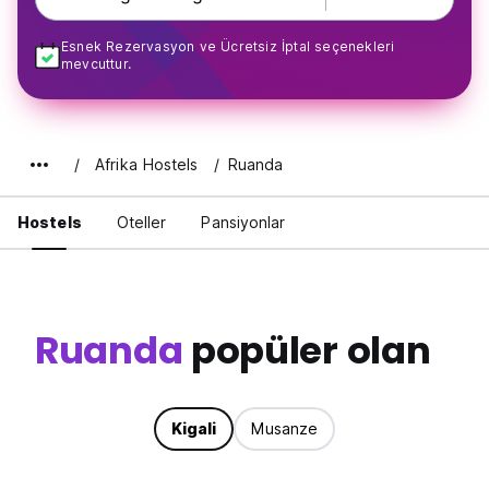
Esnek Rezervasyon ve Ücretsiz İptal seçenekleri
mevcuttur.
Afrika Hostels
Ruanda
Hostels
Oteller
Pansiyonlar
Ruanda
popüler olan
Kigali
Musanze