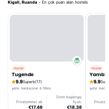
Kigali, Ruanda
- En çok puan alan hostels
Hostel
Hostel
Tugende
Yambi
9.9
9.9
Superb
(17)
Supe
şehir merkezine 4.16km
şehir merk
Dorm başlangıç
Privatzimmer ab
fiyatı:
Privatzi
€17.46
€18.38
€