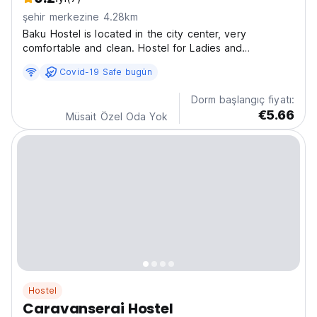
şehir merkezine 4.28km
Baku Hostel is located in the city center, very
comfortable and clean. Hostel for Ladies and
Gentlemen! The price includes utilities. 🔺Our services:
Covid-19 Safe bugün
• Clean beds • Lockers • Wifi • TV (Smart) •
Interesting books and magazines • Kitchen
Dorm başlangıç fiyatı:
(tea/coffee/toast/dishes)...
€5.66
Müsait Özel Oda Yok
Hostel
Caravanserai Hostel