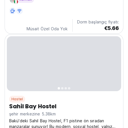
captivating city of Baku, Azerbaijan. We offer a
friendly, social atmosphere perfect for meeting fellow...
Dorm başlangıç fiyatı:
€5.66
Müsait Özel Oda Yok
Hostel
Sahil Bay Hostel
şehir merkezine 5.38km
Bakü'deki Sahil Bay Hostel, F1 pistine ön sıradan
manzaralar sunuyor! Bu modern, sosyal hostel, yalnız