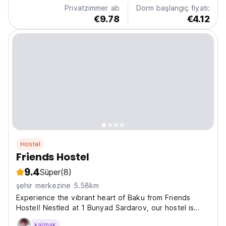
Privatzimmer ab
Dorm başlangıç fiyatı:
€9.78
€4.12
Hostel
Friends Hostel
9.4
Süper
(8)
şehir merkezine 5.58km
Experience the vibrant heart of Baku from Friends
Hostel! Nestled at 1 Bunyad Sardarov, our hostel is
your cozy and stylish home base for exploring the
kalmak