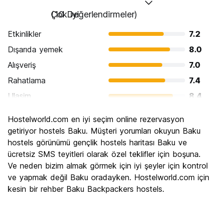
Çok iyi
(10 Değerlendirmeler)
Etkinlikler
7.2
Dışarıda yemek
8.0
Alışveriş
7.0
Rahatlama
7.4
Ulasim
8.4
Gezi
8.8
Hostelworld.com en iyi seçim online rezervasyon
Kültür
8.2
getiriyor hostels Baku. Müşteri yorumları okuyun Baku
Gece hayatı
hostels görünümü gençlik hostels haritası Baku ve
6.6
ücretsiz SMS teyitleri olarak özel teklifler için boşuna.
Ekonomik
7.2
Ve neden bizim almak görmek için iyi şeyler için kontrol
ve yapmak değil Baku oradayken. Hostelworld.com için
kesin bir rehber Baku Backpackers hostels.