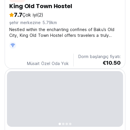
King Old Town Hostel
7.7
Çok iyi
(2)
şehir merkezine 5.79km
Nestled within the enchanting confines of Baku’s Old
City, King Old Town Hostel offers travelers a truly
exceptional experience. LGBT Friendly Hostel. Step
into the King Old Town Hostel, and you’ll be
transported to a world of comfort, convenience, and
Dorm başlangıç fiyatı:
cultural...
€10.50
Müsait Özel Oda Yok