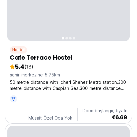
Hostel
Cafe Terrace Hostel
5.4
(13)
şehir merkezine 5.75km
50 metre distance with Icheri Sheher Metro station.300
metre distance with Caspian Sea.300 metre distance
with Nizami Street.100 metre distance with historical
Area Old City. Near to everywhere.You don’t need taxi
or buses for see touristic areas. Near to...
Dorm başlangıç fiyatı:
€6.69
Müsait Özel Oda Yok