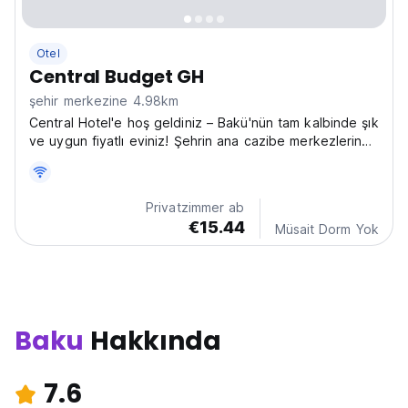
Otel
Central Budget GH
şehir merkezine 4.98km
Central Hotel'e hoş geldiniz – Bakü'nün tam kalbinde şık
ve uygun fiyatlı eviniz! Şehrin ana cazibe merkezlerine,
hareketli kafelere ve gece hayatına sadece birkaç
adım uzaklıkta bulunan Central Hotel, bütçesini
aşmadan Bakü'yü deneyimlemek isteyen gezginler...
Privatzimmer ab
€15.44
Müsait Dorm Yok
Baku
Hakkında
7.6