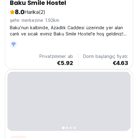
Baku Smile Hostel
8.0
Harika
(2)
şehir merkezine 1.92km
Baku'nun kalbinde, Azadlık Caddesi üzerinde yer alan
canlı ve sıcak eviniz Baku Smile Hostel'e hoş geldiniz!
Burası sadece uyumak için bir yer değil; Azerbaycan'ın
başkentini keşfetmek için mükemmel bir sosyal merkez.
Kapılarımızdan dışarı adım attığınızı...
Privatzimmer ab
Dorm başlangıç fiyatı:
€5.92
€4.63