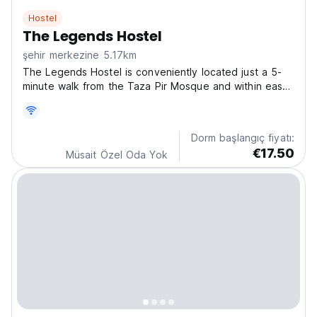
Hostel
The Legends Hostel
şehir merkezine 5.17km
The Legends Hostel is conveniently located just a 5-
minute walk from the Taza Pir Mosque and within easy
reach of other major attractions. It is only a 10-minute
stroll from the Palace of the Shirvanshahs and a 16-
minute walk from the iconic Flame Towers....
Dorm başlangıç fiyatı:
€17.50
Müsait Özel Oda Yok