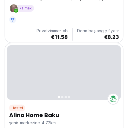
seyahat edenlerin yeni insanlarla tanışması ve Bakü'nün
kalmak
Eski Şehri ile Hazar Denizi Bulvarı'nı keşfetmesi için
mükemmel. (Auto-translated from original...
Privatzimmer ab
Dorm başlangıç fiyatı:
€11.58
€8.23
Hostel
Alina Home Baku
şehir merkezine 4.72km