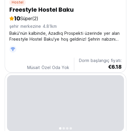
Hostel
Freestyle Hostel Baku
10
Süper
(2)
şehir merkezine 4.81km
Bakü'nün kalbinde, Azadlıq Prospekti üzerinde yer alan
Freestyle Hostel Baku'ye hoş geldiniz! Şehrin nabzını
tutan bu canlı hostel, modern tasarımı ve samimi
atmosferiyle sizi büyüleyecek. Burası sadece bir
konaklama yeri değil, aynı zamanda yeni insanlarla...
Dorm başlangıç fiyatı:
€6.18
Müsait Özel Oda Yok