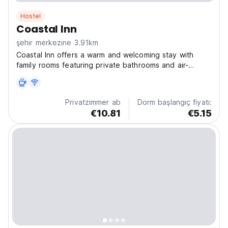
Hostel
Coastal Inn
şehir merkezine 3.91km
Coastal Inn offers a warm and welcoming stay with
family rooms featuring private bathrooms and air-
conditioning. Guests enjoy free WiFi, a shared kitchen,
and laundry service for extra convenience. Just a 12-
minute walk from Baku Railway Station and close...
Privatzimmer ab
Dorm başlangıç fiyatı:
€10.81
€5.15