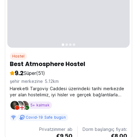
Hostel
Best Atmosphere Hostel
9.2
Süper
(51)
şehir merkezine 5.12km
Hareketli Targoviy Caddesi üzerindeki tarihi merkezde
yer alan hostelimiz, iyi hisler ve gerçek bağlantılarla
ilgilidir. Sırt çantalı gezginlerin rahatlayabileceği, birlikte
5+ kalmak
yemek pişirebileceği, hikayeler paylaşabileceği ve
dünyanın dört bir yanından yeni...
Covid-19 Safe bugün
Privatzimmer ab
Dorm başlangıç fiyatı:
€9.50
€8.00