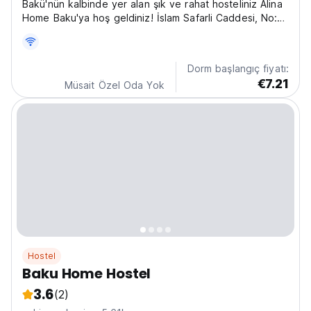
Bakü'nün kalbinde yer alan şık ve rahat hosteliniz Alina
Home Baku'ya hoş geldiniz! İslam Safarli Caddesi, No:
115 adresinde bulunan otelimiz, bu canlı şehri
keşfetmek için mükemmel bir yer sunmaktadır. Kendinizi
hayal edin: Icheri-sheher'in antik sokaklarını...
Dorm başlangıç fiyatı:
€7.21
Müsait Özel Oda Yok
Hostel
Baku Home Hostel
3.6
(2)