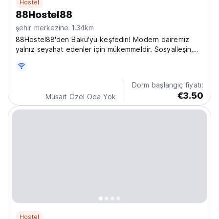
Hostel
88Hostel88
şehir merkezine 1.34km
88Hostel88'den Bakü'yü keşfedin! Modern dairemiz
yalnız seyahat edenler için mükemmeldir. Sosyalleşin,
rahatlayın ve pazarlar ile turistik yerlerin yakınında yerel
kültürü deneyimleyin. (Auto-translated from original
language)
Dorm başlangıç fiyatı:
€3.50
Müsait Özel Oda Yok
Hostel