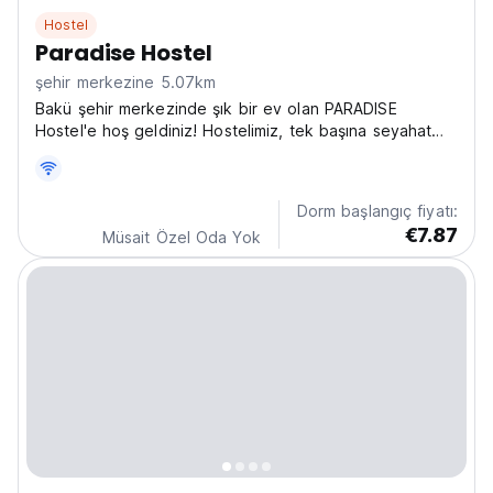
Hostel
Paradise Hostel
şehir merkezine 5.07km
Bakü şehir merkezinde şık bir ev olan PARADISE
Hostel'e hoş geldiniz! Hostelimiz, tek başına seyahat
edenler için Bakü'nün gece hayatını keşfetmek için
mükemmel olan Nizami Caddesi üzerinde yer almaktadır.
(Auto-translated from original language)
Dorm başlangıç fiyatı:
€7.87
Müsait Özel Oda Yok