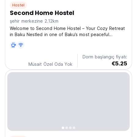
Hostel
Second Home Hostel
şehir merkezine 2.12km
Welcome to Second Home Hostel – Your Cozy Retreat
in Baku Nestled in one of Baku’s most peaceful
neighborhoods, Second Home Hostel is just a 5-minute
walk from the nearest metro station, making it easy to
explore the city while enjoying a calm and
Dorm başlangıç fiyatı:
comfortable...
€5.25
Müsait Özel Oda Yok