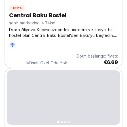
Hostel
Central Baku Bostel
şehir merkezine 4.74km
Dilarə Əliyeva Küçəsi üzerindeki modern ve sosyal bir
hostel olan Central Baku Bostel'den Bakü'yü keşfedin.
Sırt çantalı gezginler için mükemmel, Bakü'nün kültürünü
keşfedin ve diğer gezginlerle bağlantı kurun. (Auto-
translated from original language)
Dorm başlangıç fiyatı:
€6.69
Müsait Özel Oda Yok