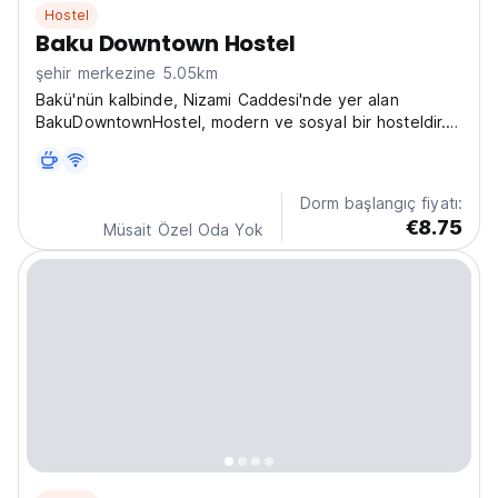
Hostel
Baku Downtown Hostel
şehir merkezine 5.05km
Bakü'nün kalbinde, Nizami Caddesi'nde yer alan
BakuDowntownHostel, modern ve sosyal bir hosteldir.
Azerbaycan'ın canlı başkentini keşfeden yalnız
gezginler için mükemmeldir ve Bakü'de yeni insanlarla
tanışmak ve şehir maceraları yaşamak için en iyi
Dorm başlangıç fiyatı:
hostellerden...
€8.75
Müsait Özel Oda Yok