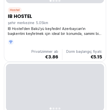
Hostel
IB HOSTEL
şehir merkezine 5.05km
IB Hostel'den Bakü'yü keşfedin! Azerbaycan'ın
başkentini keşfetmek için ideal bir konumda, samimi bir
sosyal hostel. Arkadaş canlısı, bütçe dostu bir macera
için Bakü konaklamanızı ayırtın! (Auto-translated from
original language)
Privatzimmer ab
Dorm başlangıç fiyatı:
€3.86
€5.15