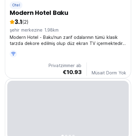
Otel
Modern Hotel Baku
3.1
(2)
şehir merkezine 1.98km
Modern Hotel - Baku'nun zarif odalarının tümü klasik
tarzda dekore edilmiş olup düz ekran TV içermektedir.
Banyolarda bornoz ve terlik mevcuttur.
Privatzimmer ab
€10.93
Müsait Dorm Yok