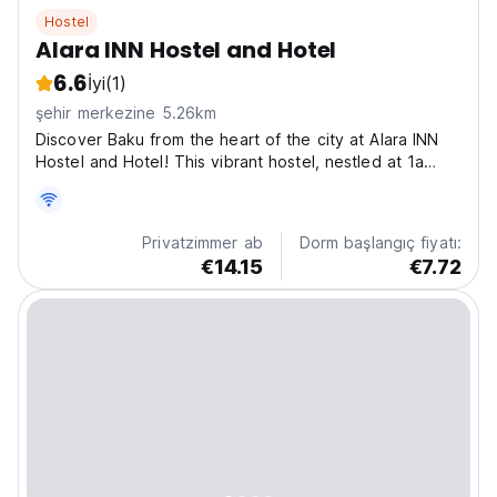
Hostel
Alara INN Hostel and Hotel
6.6
İyi
(1)
şehir merkezine 5.26km
Discover Baku from the heart of the city at Alara INN
Hostel and Hotel! This vibrant hostel, nestled at 1a
Səməd Vurğun, offers a cozy and stylish base for
exploring Azerbaijan's captivating capital. Imagine a
place where modern comfort meets a social
Privatzimmer ab
Dorm başlangıç fiyatı:
atmosphere,...
€14.15
€7.72