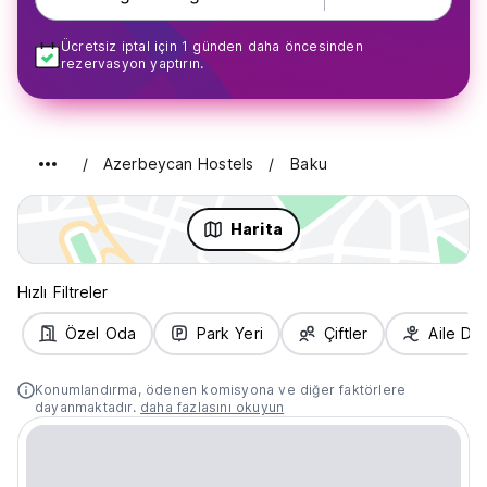
Ücretsiz iptal için 1 günden daha öncesinden
rezervasyon yaptırın.
Azerbeycan Hostels
Baku
Harita
Hızlı Filtreler
Özel Oda
Park Yeri
Çiftler
Aile Do
Konumlandırma, ödenen komisyona ve diğer faktörlere
dayanmaktadır.
daha fazlasını okuyun