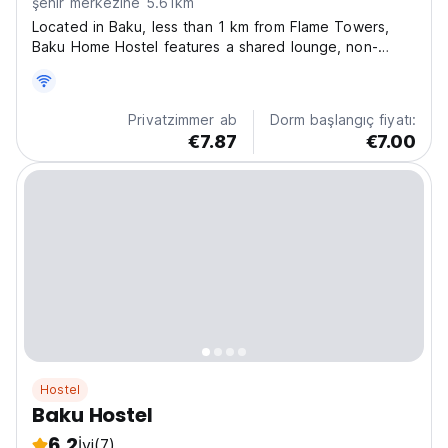
şehir merkezine 5.61km
Located in Baku, less than 1 km from Flame Towers,
Baku Home Hostel features a shared lounge, non-
smoking rooms, and free WiFi. The property is around
3 km from Freedom Square, less than 1 km from
Maiden Tower, and around 3.4 km from Baku Train
Privatzimmer ab
Dorm başlangıç fiyatı:
Station. Flag...
€7.87
€7.00
Hostel
Baku Hostel
6.2
İyi
(7)