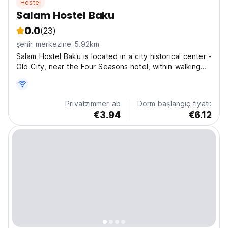
Hostel
Salam Hostel Baku
0.0
(23)
şehir merkezine 5.92km
Salam Hostel Baku is located in a city historical center -
Old City, near the Four Seasons hotel, within walking
distance of one of the main city attraction – Maiden
Tower. It is easy access from the Neftchilar Avenue
(entrance in the yard, near the roadway...
Privatzimmer ab
Dorm başlangıç fiyatı:
€3.94
€6.12