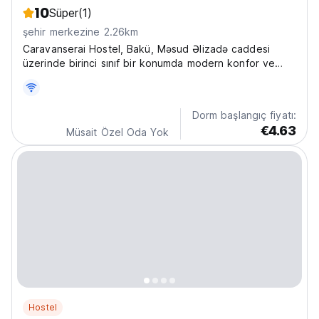
10
Süper
(1)
şehir merkezine 2.26km
Caravanserai Hostel, Bakü, Məsud Əlizadə caddesi
üzerinde birinci sınıf bir konumda modern konfor ve
sosyal ortamlar sunmaktadır. Şehri keşfetmek için
mükemmel Bakü hostelidir. (Auto-translated from
original language)
Dorm başlangıç fiyatı:
€4.63
Müsait Özel Oda Yok
Hostel