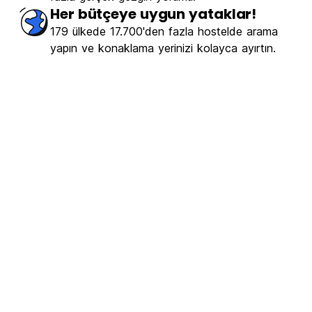
er
(1462)
Her bütçeye uygun yataklar!
179 ülkede 17.700'den fazla hostelde arama
€5.99
itibaren
yapın ve konaklama yerinizi kolayca ayırtın.