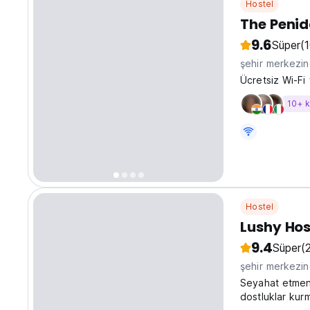
Hostel
The Penid
9.6
Süper
(
şehir merkezi
Ücretsiz Wi-Fi
10+ 
Hostel
Lushy Hos
9.4
Süper
(
şehir merkezin
Seyahat etmeni
dostluklar kur