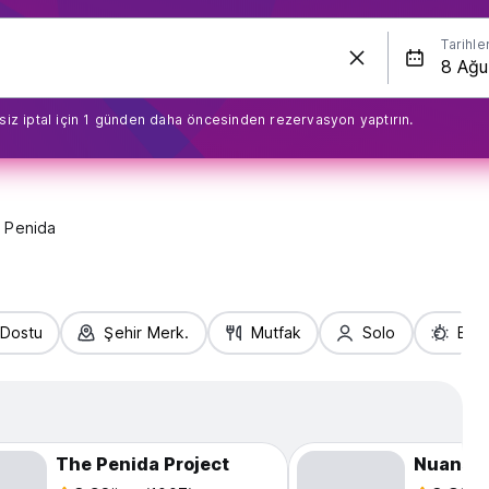
Tarihle
siz iptal için 1 günden daha öncesinden rezervasyon yaptırın.
 Penida
 Dostu
Şehir Merk.
Mutfak
Solo
Eğl
The Penida Project
Nuansa 