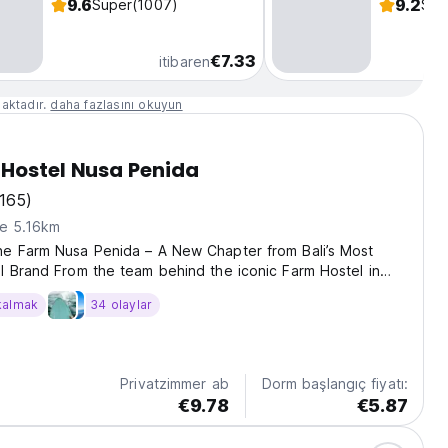
9.6
9.2
Süper
(1007)
Süp
€7.33
itibaren
aktadır.
daha fazlasını okuyun
Hostel Nusa Penida
1165)
ne 5.16km
e Farm Nusa Penida – A New Chapter from Bali’s Most
 Brand From the team behind the iconic Farm Hostel in
arm Nusa Penida brings the same high-quality vibes to one
kalmak
34 olaylar
 most stunning islands. Opened in 2025,...
Privatzimmer ab
Dorm başlangıç fiyatı:
€9.78
€5.87