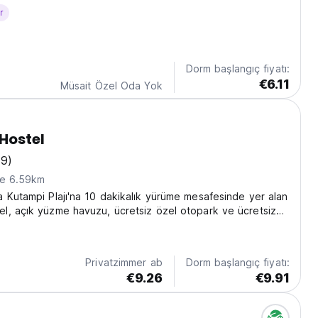
look no further. We've got everything you need to make
r
gettable (except for a...
Dorm başlangıç fiyatı:
€6.11
Müsait Özel Oda Yok
Hostel
49)
ne 6.59km
 Kutampi Plajı'na 10 dakikalık yürüme mesafesinde yer alan
l, açık yüzme havuzu, ücretsiz özel otopark ve ücretsiz
le konaklama olanağı sunmaktadır.
Privatzimmer ab
Dorm başlangıç fiyatı:
€9.26
€9.91