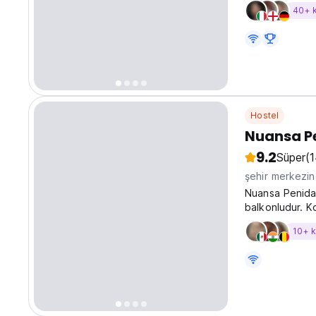
tanışmayı kolay
40+ 
Hostel
Nuansa Pe
9.2
Süper
(
şehir merkezi
Nuansa Penida 
balkonludur. K
10+ 