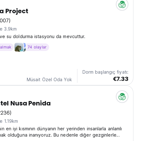
a Project
1007)
ne 3.9km
 ve su doldurma istasyonu da mevcuttur.
kalmak
74 olaylar
Dorm başlangıç fiyatı:
€7.33
Müsait Özel Oda Yok
tel Nusa Penida
2236)
e 1.19km
n en iyi kısmının dünyanın her yerinden insanlarla anlamlı
mak olduğuna inanıyoruz. Bu nedenle diğer gezginlerle