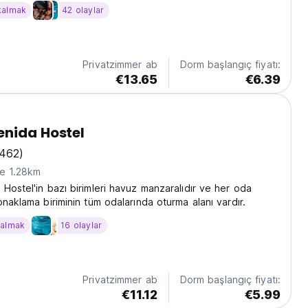
laştıran bir atmosfer yarattık.
kalmak
42 olaylar
Privatzimmer ab
Dorm başlangıç fiyatı:
€13.65
€6.39
nida Hostel
1462)
ne 1.28km
Hostel'in bazı birimleri havuz manzaralıdır ve her oda
onaklama biriminin tüm odalarında oturma alanı vardır.
kalmak
16 olaylar
Privatzimmer ab
Dorm başlangıç fiyatı:
€11.12
€5.99