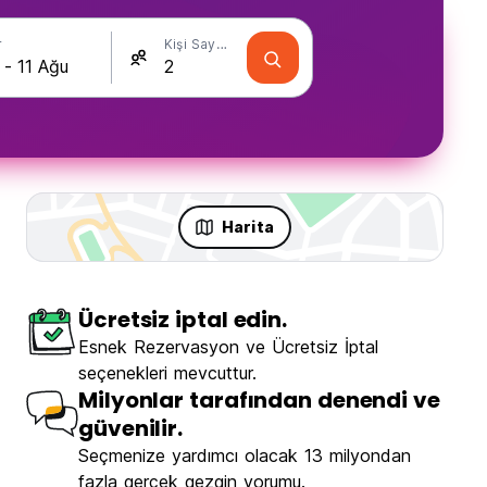
r
Kişi Sayısı
Harita
Ücretsiz iptal edin.
ence
Esnek Rezervasyon ve Ücretsiz İptal
seçenekleri mevcuttur.
Milyonlar tarafından denendi ve
güvenilir.
Seçmenize yardımcı olacak 13 milyondan
Penida Hostel
fazla gerçek gezgin yorumu.