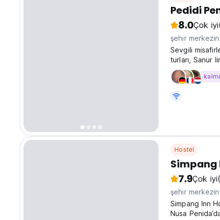
Pedidi Pe
8.0
Çok iyi
şehir merkezi
Sevgili misafir
turları, Sanur 
Lombok) tekne 
kalm
Hostel
Simpang I
7.9
Çok iyi
şehir merkezi
Simpang Inn Ho
Nusa Penida’da