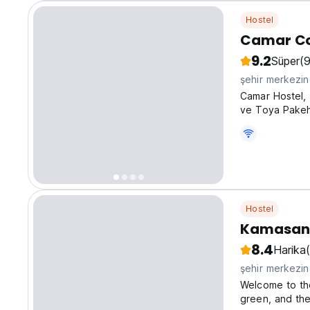
Hostel
Camar Co
9.2
Süper
(
şehir merkezin
Camar Hostel, 
ve Toya Pakeh 
Hostel
Kamasant
8.4
Harika
şehir merkezi
Welcome to the
green, and the 