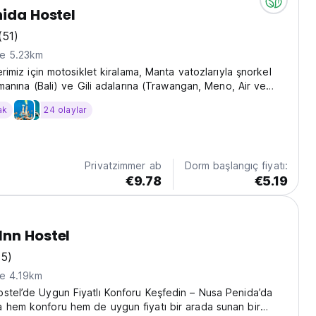
nida Hostel
(51)
ne 5.23km
lerimiz için motosiklet kiralama, Manta vatozlarıyla şnorkel
limanına (Bali) ve Gili adalarına (Trawangan, Meno, Air ve
biletleri dahil olmak üzere çeşitli hizmetler sunuyoruz.
ak
24 olaylar
Privatzimmer ab
Dorm başlangıç fiyatı:
€9.78
€5.19
nn Hostel
(5)
ne 4.19km
stel’de Uygun Fiyatlı Konforu Keşfedin – Nusa Penida’da
 hem konforu hem de uygun fiyatı bir arada sunan bir