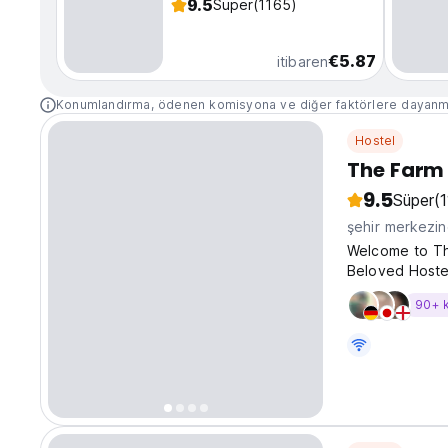
9.5
Süper
(1165)
€5.87
itibaren
Konumlandırma, ödenen komisyona ve diğer faktörlere dayanm
Hostel
The Farm 
9.5
Süper
(
şehir merkezi
Welcome to Th
Beloved Hostel
Canggu, The F
90+ 
of Indonesia’s