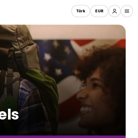
Türk
EUR
els