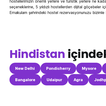
hostellerimizin önemli yerlere ve turistik yerlere ne k
seçeneklerine, 5 yıldızlı hostellerden dijital göçebeler i
Ernakulam şehrindeki hostel rezervasyonunuzu bizimle
Hindistan
içindek
New Delhi
Pondicherry
Mysore
Bangalore
Udaipur
Agra
Jodhp