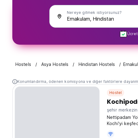
Nereye gitmek istiyorsunuz?
Ücret
Hostels
Asya Hostels
Hindistan Hostels
Ernaku
Konumlandırma, ödenen komisyona ve diğer faktörlere dayanm
Hostel
Kochipod
şehir merkezi
Nettipadam Yol
Kochi'yi keşfe
fiyatlı hostel,