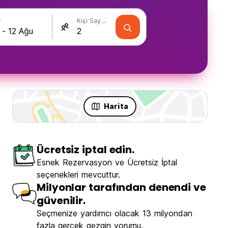
r
Kişi Sayısı
Harita
Ücretsiz iptal edin.
Esnek Rezervasyon ve Ücretsiz İptal
seçenekleri mevcuttur.
Milyonlar tarafından denendi ve
güvenilir.
Seçmenize yardımcı olacak 13 milyondan
fazla gerçek gezgin yorumu.