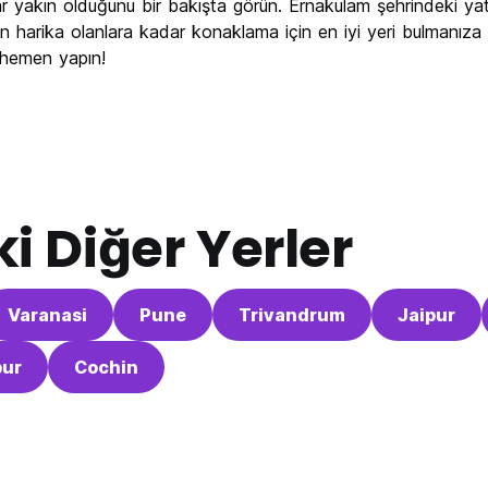
adar yakın olduğunu bir bakışta görün. Ernakulam şehrindeki ya
çin harika olanlara kadar konaklama için en iyi yeri bulmanıza ya
 hemen yapın!
i Diğer Yerler
Varanasi
Pune
Trivandrum
Jaipur
ur
Cochin