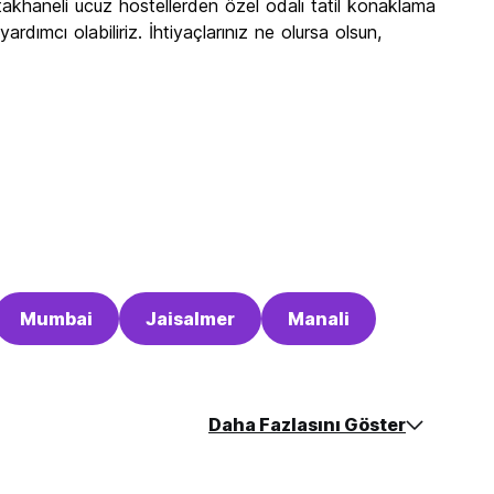
takhaneli ucuz hostellerden özel odalı tatil konaklama
rdımcı olabiliriz. İhtiyaçlarınız ne olursa olsun,
Mumbai
Jaisalmer
Manali
Daha Fazlasını Göster