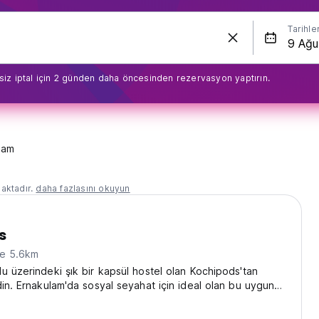
Tarihle
siz iptal için 2 günden daha öncesinden rezervasyon yaptırın.
lam
aktadır.
daha fazlasını okuyun
s
ne 5.6km
u üzerindeki şık bir kapsül hostel olan Kochipods'tan
din. Ernakulam'da sosyal seyahat için ideal olan bu uygun
 Kochi bağlantınızdır. (Auto-translated from original language)