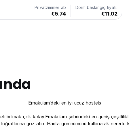
Privatzimmer ab
Dorm başlangıç fiyatı:
€5.74
€11.02
ında
Ernakulam'deki en iyi ucuz hostels
li bulmak çok kolay.Ernakulam şehrindeki en geniş çeşitlilikt
otoğraflarına göz atın. Harita görünümünü kullanarak nerede k