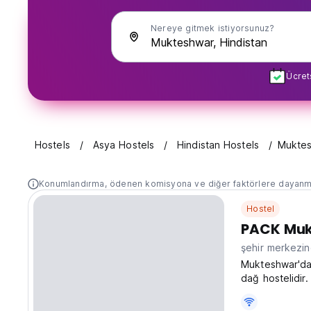
Nereye gitmek istiyorsunuz?
Ücret
Hostels
Asya Hostels
Hindistan Hostels
Mukte
Konumlandırma, ödenen komisyona ve diğer faktörlere dayanm
Hostel
PACK Muk
şehir merkezi
Mukteshwar'da 
dağ hostelidir
manzaralı odal
bir üs. (Auto-t