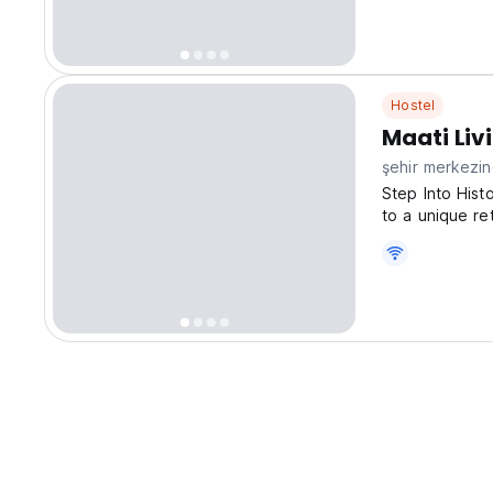
Hostel
Maati Li
şehir merkezi
Step Into Hist
to a unique re
historic home, 
views of the Hi