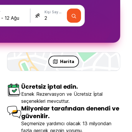
r
Kişi Sayısı
Harita
Ücretsiz iptal edin.
Esnek Rezervasyon ve Ücretsiz İptal
seçenekleri mevcuttur.
Milyonlar tarafından denendi ve
güvenilir.
Seçmenize yardımcı olacak 13 milyondan
fazla gerçek gezgin yorumu.