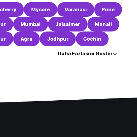
cherry
Mysore
Varanasi
Pune
pur
Mumbai
Jaisalmer
Manali
pur
Agra
Jodhpur
Cochin
Daha Fazlasını Göster