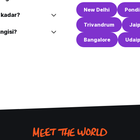
New Delhi
Pondi
e kadar?
Trivandrum
Jai
ngisi?
Bangalore
Udai