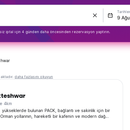
Tarihle
siz iptal için 4 günden daha öncesinden rezervasyon yaptırın.
shwar
aktadır.
daha fazlasını okuyun
teshwar
ne 4km
yükseklerde bulunan PACK, bağlantı ve sakinlik için bir
. Orman yollarının, hareketli bir kafenin ve modern dağ
arın keyfini çıkarın; yalnız seyahat edenler için mükemmel
ranslated from original language)