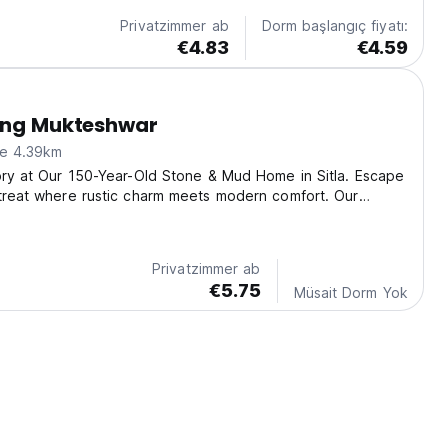
Privatzimmer ab
Dorm başlangıç fiyatı:
€4.83
€4.59
ving Mukteshwar
ne 4.39km
ory at Our 150-Year-Old Stone & Mud Home in Sitla. Escape
treat where rustic charm meets modern comfort. Our
nestled in the serene hills of Sitla, offers breathtaking
malayas, including Trishul and...
Privatzimmer ab
€5.75
Müsait Dorm Yok