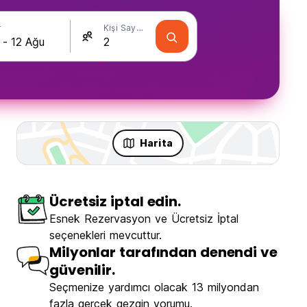
r
Kişi Sayısı
Harita
Ücretsiz iptal edin.
Esnek Rezervasyon ve Ücretsiz İptal
seçenekleri mevcuttur.
Milyonlar tarafından denendi ve
güvenilir.
Seçmenize yardımcı olacak 13 milyondan
fazla gerçek gezgin yorumu.