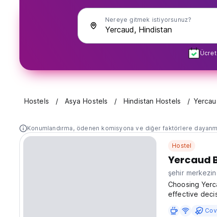
Nereye gitmek istiyorsunuz?
Ücret
Hostels
Asya Hostels
Hindistan Hostels
Yercau
Konumlandırma, ödenen komisyona ve diğer faktörlere dayanm
Hostel
Yercaud 
şehir merkezi
Choosing Yerca
effective deci
Located at Plo
Cov
our bungalow o