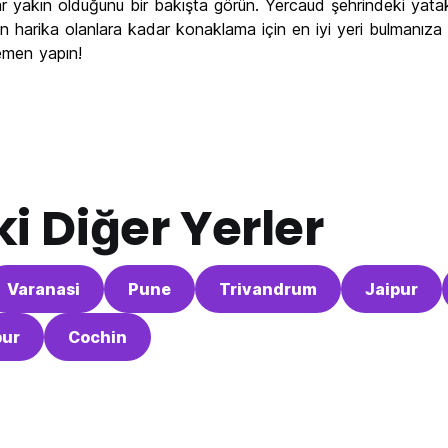
adar yakın olduğunu bir bakışta görün. Yercaud şehrindeki yata
çin harika olanlara kadar konaklama için en iyi yeri bulmanıza ya
emen yapın!
i Diğer Yerler
Varanasi
Pune
Trivandrum
Jaipur
ur
Cochin