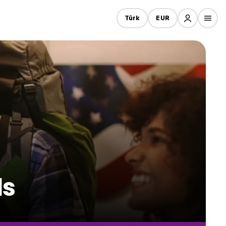
Türk
EUR
ls