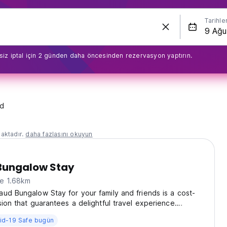
Tarihle
siz iptal için 2 günden daha öncesinden rezervasyon yaptırın.
d
aktadır.
daha fazlasını okuyun
Bungalow Stay
ne 1.68km
ud Bungalow Stay for your family and friends is a cost-
sion that guarantees a delightful travel experience.
t No. 4 & 5, Bedford Avenue Phase-II, Comprised, Yercaud,
id-19 Safe bugün
ffers impressive features and amenities...