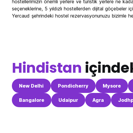
hostellerimizin önemli yerlere ve turistik yerlere ne k
seçeneklerine, 5 yıldızlı hostellerden dijital göçebeler i
Yercaud şehrindeki hostel rezervasyonunuzu bizimle h
Hindistan
içindek
New Delhi
Pondicherry
Mysore
Bangalore
Udaipur
Agra
Jodhp