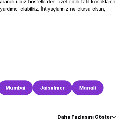
khaneli ucuz hostellerden özel odalı tatil konaklama
rdımcı olabiliriz. İhtiyaçlarınız ne olursa olsun,
Mumbai
Jaisalmer
Manali
Daha Fazlasını Göster