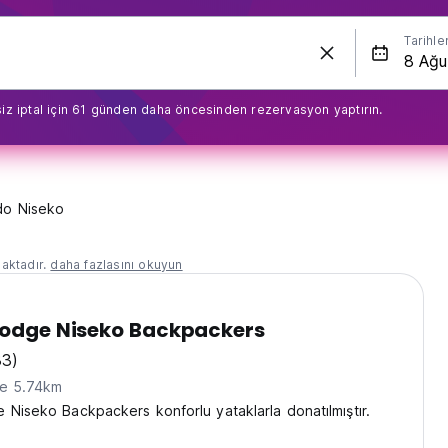
Tarihle
iz iptal için 61 günden daha öncesinden rezervasyon yaptırın.
do Niseko
aktadır.
daha fazlasını okuyun
Lodge Niseko Backpackers
33)
ne 5.74km
 Niseko Backpackers konforlu yataklarla donatılmıştır.