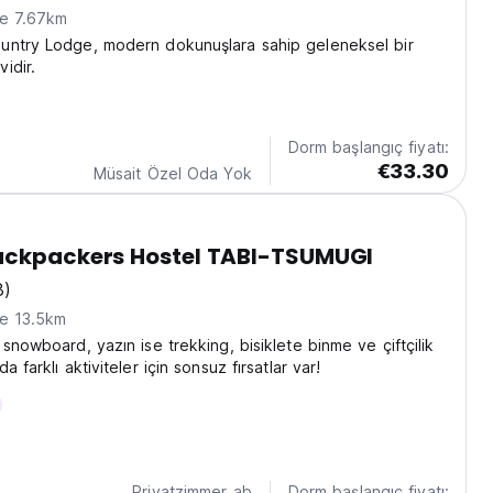
ne 7.67km
untry Lodge, modern dokunuşlara sahip geleneksel bir
idir.
Dorm başlangıç fiyatı:
€33.30
Müsait Özel Oda Yok
ackpackers Hostel TABI-TSUMUGI
8)
ne 13.5km
snowboard, yazın ise trekking, bisiklete binme ve çiftçilik
a farklı aktiviteler için sonsuz fırsatlar var!
Privatzimmer ab
Dorm başlangıç fiyatı: