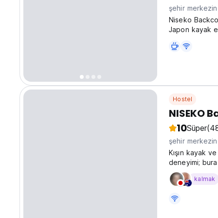
şehir merkezi
Niseko Backco
Japon kayak ev
Hostel
NISEKO B
10
Süper
(4
şehir merkezi
Kışın kayak ve 
deneyimi; burad
kalmak