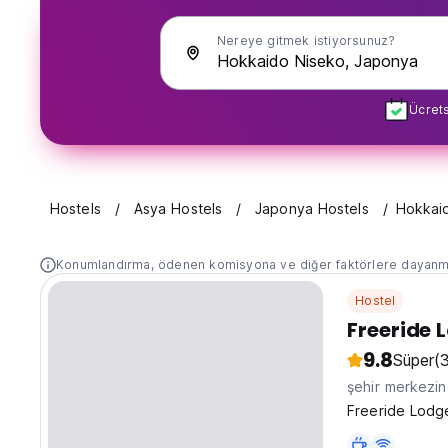
Nereye gitmek istiyorsunuz?
Ücrets
Hostels
Asya Hostels
Japonya Hostels
Hokkai
Konumlandırma, ödenen komisyona ve diğer faktörlere dayanm
Hostel
Freeride 
9.8
Süper
(
şehir merkezi
Freeride Lodge