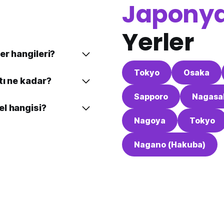
Japony
Yerler
er hangileri?
Tokyo
Osaka
tı ne kadar?
Sapporo
Nagasa
l hangisi?
Nagoya
Tokyo
Nagano (Hakuba)