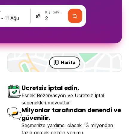
r
Kişi Sayısı
Harita
Ücretsiz iptal edin.
Esnek Rezervasyon ve Ücretsiz İptal
seçenekleri mevcuttur.
Milyonlar tarafından denendi ve
güvenilir.
Seçmenize yardımcı olacak 13 milyondan
fazla gerçek gezgin yorumu.