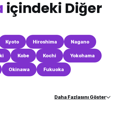
a
içindeki Diğer
Kyoto
Hiroshima
Nagano
ki
Kobe
Kochi
Yokohama
Okinawa
Fukuoka
Daha Fazlasını Göster