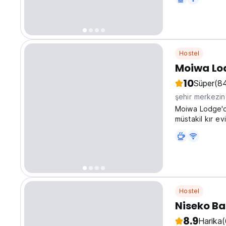
Hostel
Moiwa Lo
10
Süper
(8
şehir merkezi
Moiwa Lodge'da 
müstakil kır ev
Hostel
Niseko B
8.9
Harika
(