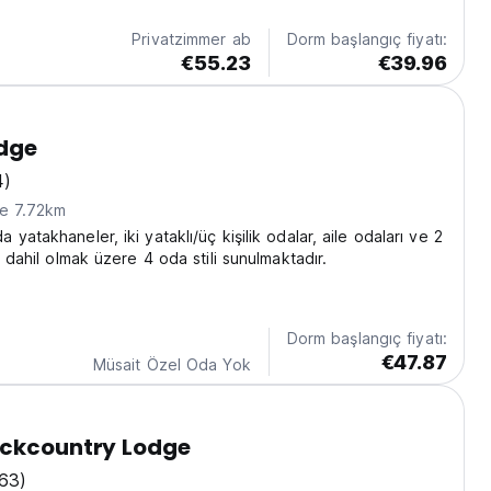
Privatzimmer ab
Dorm başlangıç fiyatı:
€55.23
€39.96
dge
4)
ne 7.72km
yatakhaneler, iki yataklı/üç kişilik odalar, aile odaları ve 2
i dahil olmak üzere 4 oda stili sunulmaktadır.
Dorm başlangıç fiyatı:
€47.87
Müsait Özel Oda Yok
ackcountry Lodge
63)