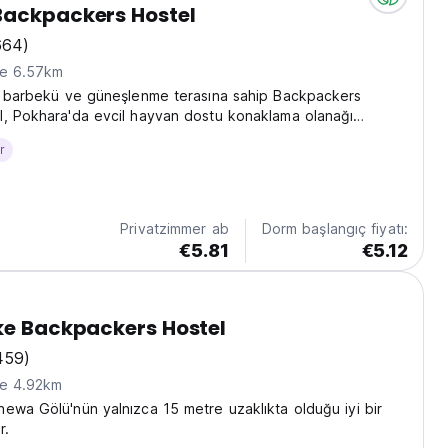
Backpackers Hostel
664)
ne 6.57km
i, barbekü ve güneşlenme terasına sahip Backpackers
l, Pokhara'da evcil hayvan dostu konaklama olanağı
r
Privatzimmer ab
Dorm başlangıç fiyatı:
€5.81
€5.12
ke Backpackers Hostel
459)
ne 4.92km
ewa Gölü'nün yalnızca 15 metre uzaklıkta olduğu iyi bir
r.