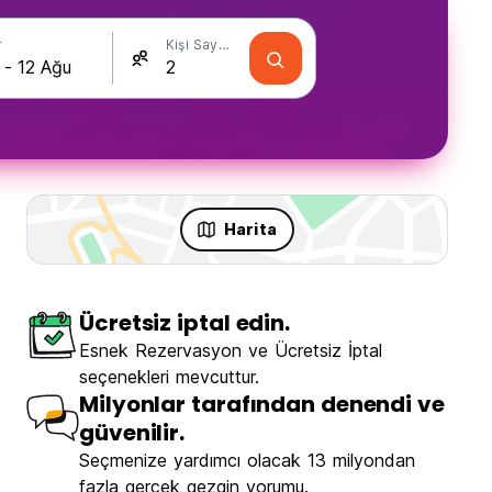
r
Kişi Sayısı
Harita
Ücretsiz iptal edin.
ence
Esnek Rezervasyon ve Ücretsiz İptal
seçenekleri mevcuttur.
Milyonlar tarafından denendi ve
güvenilir.
Seçmenize yardımcı olacak 13 milyondan
fazla gerçek gezgin yorumu.