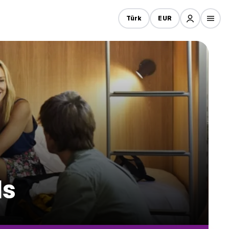
Türk
EUR
ls