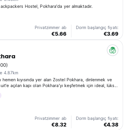
ackpackers Hostel, Pokhara'da yer almaktadır.
Privatzimmer ab
Dorm başlangıç fiyatı:
€5.66
€3.69
khara
500)
ne 4.87km
 hemen kıyısında yer alan Zostel Pokhara, dinlenmek ve
it'e açılan kapı olan Pokhara'yı keşfetmek için ideal, lüks
rt çantalı gezgin hostelidir.
Privatzimmer ab
Dorm başlangıç fiyatı:
€8.32
€4.38