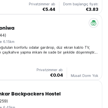
Privatzimmer ab
Dorm başlangıç fiyatı:
€5.44
€3.83
koniwa
(44)
ne 6.15km
 soğutulan konforlu odalar gardırop, düz ekran kablo TV,
e çay/kahve yapma imkanı ile sade bir şekilde döşenmiştir.
uş mevcuttur.
Privatzimmer ab
€0.04
Müsait Dorm Yok
nkar Backpackers Hostel
(259)
ne 6.45km