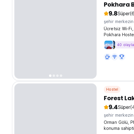
Pokhara 
9.8
Süper
(
şehir merkezi
Ücretsiz Wi-F
Pokhara Hoste
sunmaktadır.
40 olayla
Hostel
Forest La
9.4
Süper
(
şehir merkezi
Orman Gölü, Ph
konuma sahipti