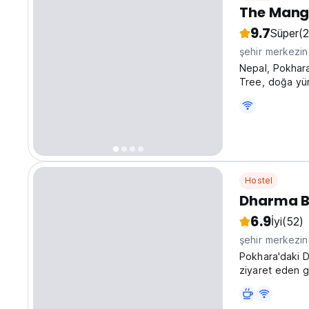
The Mang
9.7
Süper
(
şehir merkezi
Nepal, Pokhara
Tree, doğa yür
sırt çantalı ge
Hostel
Dharma B
6.9
İyi
(52)
şehir merkezi
Pokhara'daki 
ziyaret eden g