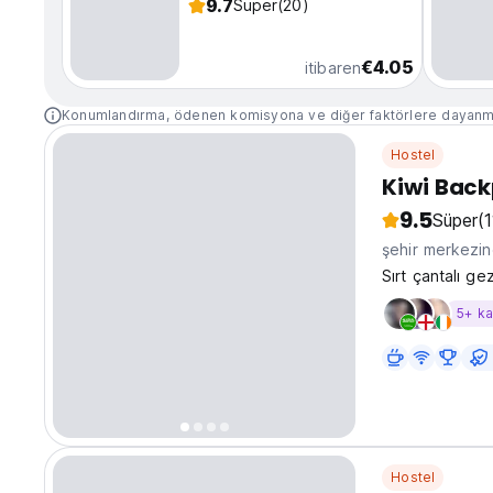
9.7
Süper
(20)
€4.05
itibaren
Konumlandırma, ödenen komisyona ve diğer faktörlere dayanm
Hostel
Kiwi Back
9.5
Süper
(
şehir merkezi
Sırt çantalı ge
5+ k
Hostel