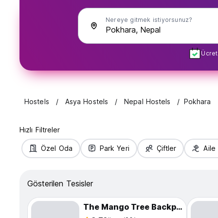
Nereye gitmek istiyorsunuz?
Ücret
Hostels
Asya Hostels
Nepal Hostels
Pokhara
Hızlı Filtreler
Özel Oda
Park Yeri
Çiftler
Aile
Gösterilen Tesisler
The Mango Tree Backpackers Hostel