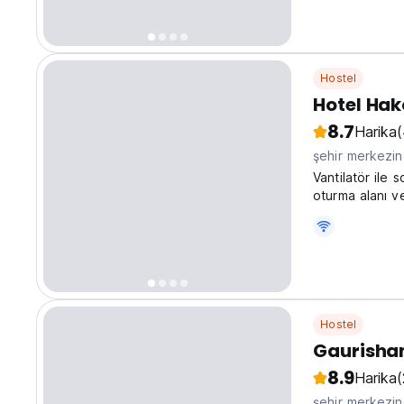
Hostel
Hotel Ha
8.7
Harika
şehir merkezi
Vantilatör ile
oturma alanı v
Ekli banyoda d
Hostel
Gaurisha
8.9
Harika
şehir merkezi