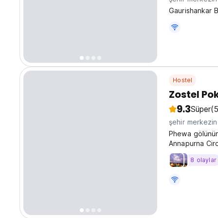
Gaurishankar B
Hostel
Zostel Po
9.3
Süper
(
şehir merkezi
Phewa gölünün
Annapurna Circu
ve geniş bir sı
8 olaylar