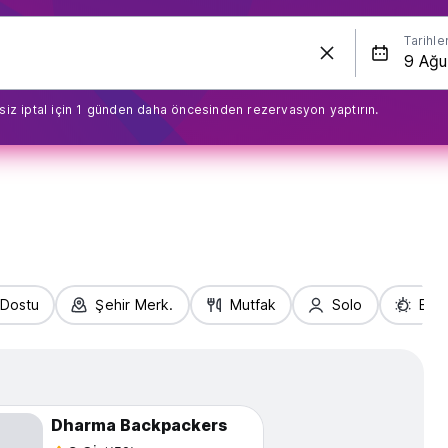
Tarihle
siz iptal için 1 günden daha öncesinden rezervasyon yaptırın.
 Dostu
Şehir Merk.
Mutfak
Solo
Eğl
Dharma Backpackers