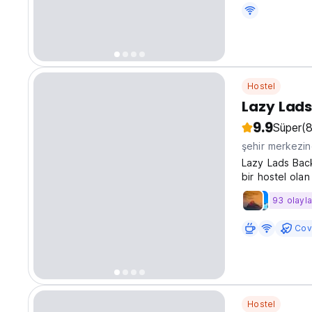
Hostel
Lazy Lads
9.9
Süper
(8
şehir merkezi
Lazy Lads Back
bir hostel ola
deneyimlemek i
93 olayla
from original 
Cov
Hostel