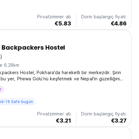
Privatzimmer ab
Dorm başlangıç fiyatı:
€5.83
€4.86
 Backpackers Hostel
)
ne 6.28km
packers Hostel, Pokhara'da hareketli bir merkezdir. Şirin
n bu yer, Phewa Gölü'nü keşfetmek ve Nepal'in güzelliğini
çin mükemmel bir başlangıç noktasıdır. (Auto-translated
r
language)
id-19 Safe bugün
Privatzimmer ab
Dorm başlangıç fiyatı:
€3.21
€3.27