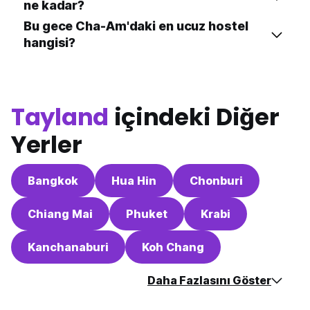
ne kadar?
Bu gece Cha-Am'daki en ucuz hostel
hangisi?
Tayland
içindeki Diğer
Yerler
Bangkok
Hua Hin
Chonburi
Chiang Mai
Phuket
Krabi
Kanchanaburi
Koh Chang
Daha Fazlasını Göster