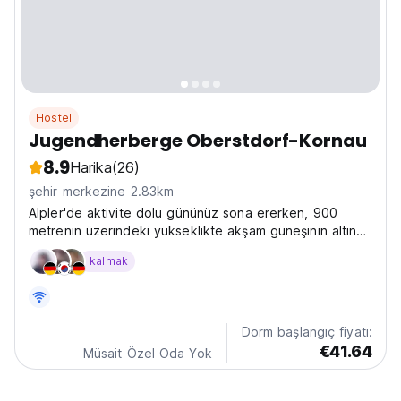
Hostel
Jugendherberge Oberstdorf-Kornau
8.9
Harika
(26)
şehir merkezine 2.83km
Alpler'de aktivite dolu gününüz sona ererken, 900
metrenin üzerindeki yükseklikte akşam güneşinin altında
uzanın. Jugendherberge Oberstdorf-Kornau'da bizimle
kalmak
kalın.
Dorm başlangıç fiyatı:
€41.64
Müsait Özel Oda Yok