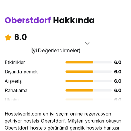
Oberstdorf
Hakkında
6.0
İyi
(1 Değerlendirmeler)
Etkinlikler
6.0
Dışarıda yemek
6.0
Alışveriş
6.0
Rahatlama
6.0
Ulasim
6.0
Gezi
6.0
Hostelworld.com en iyi seçim online rezervasyon
Kültür
6.0
getiriyor hostels Oberstdorf. Müşteri yorumları okuyun
Gece hayatı
Oberstdorf hostels görünümü gençlik hostels haritası
6.0