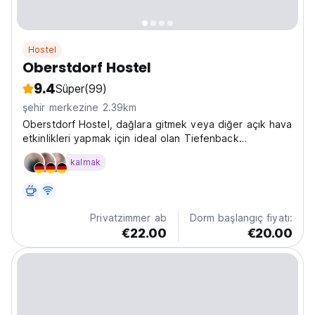
Hostel
Oberstdorf Hostel
9.4
Süper
(99)
şehir merkezine 2.39km
Oberstdorf Hostel, dağlara gitmek veya diğer açık hava
etkinlikleri yapmak için ideal olan Tiefenback
bölgesinde yer almaktadır. Bu yeni ve modaya uygun
kalmak
hostel, özel ve ortak odalar sunmaktadır. Hatta
bazılarının balkonu bile var. Ayrıca ücretsiz Wi-Fi ve...
Privatzimmer ab
Dorm başlangıç fiyatı:
€22.00
€20.00