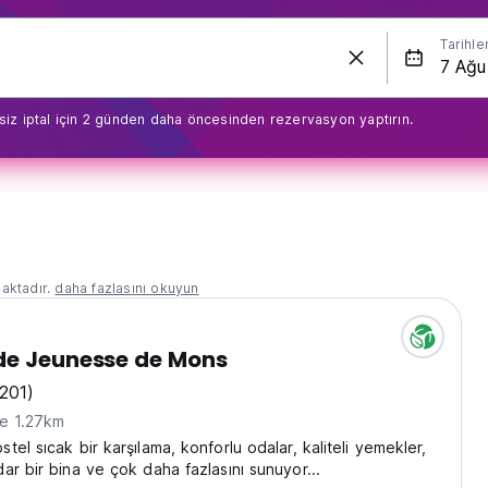
Tarihle
siz iptal için 2 günden daha öncesinden rezervasyon yaptırın.
aktadır.
daha fazlasını okuyun
de Jeunesse de Mons
(201)
ne 1.27km
el sıcak bir karşılama, konforlu odalar, kaliteli yemekler,
ar bir bina ve çok daha fazlasını sunuyor...