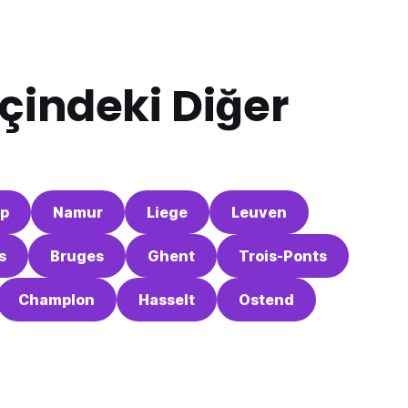
çindeki Diğer
p
Namur
Liege
Leuven
s
Bruges
Ghent
Trois-Ponts
Champlon
Hasselt
Ostend