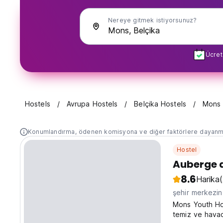
Nereye gitmek istiyorsunuz?
Ücret
Hostels
Avrupa Hostels
Belçika Hostels
Mons
Konumlandırma, ödenen komisyona ve diğer faktörlere dayanm
Hostel
Auberge 
8.6
Harika
şehir merkezi
Mons Youth Host
temiz ve havad