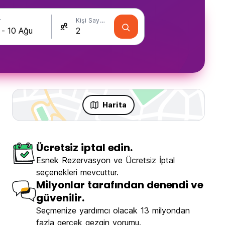
r
Kişi Sayısı
Harita
Ücretsiz iptal edin.
Esnek Rezervasyon ve Ücretsiz İptal
seçenekleri mevcuttur.
Milyonlar tarafından denendi ve
güvenilir.
Seçmenize yardımcı olacak 13 milyondan
fazla gerçek gezgin yorumu.