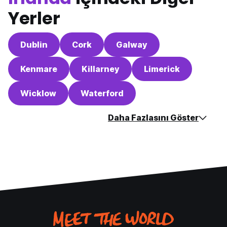
Yerler
Dublin
Cork
Galway
Kenmare
Killarney
Limerick
Wicklow
Waterford
Daha Fazlasını Göster