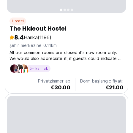
Hostel
The Hideout Hostel
8.4
Harika
(1196)
şehir merkezine 0.11km
All our common rooms are closed it's now room only.
We would also appreciate it, if guests could indicate a
time of arrival on the day and provide us with a
5+ kalmak
contact mobile no. Check in is from 15:30 and
Checkout is 10.00am.On the day of arrival we will
Privatzimmer ab
Dorm başlangıç fiyatı:
send...
€30.00
€21.00