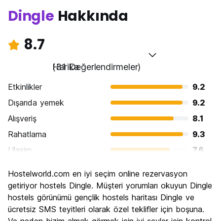
Dingle
Hakkında
8.7
Harika
(31 Değerlendirmeler)
Etkinlikler
9.2
Dışarıda yemek
9.2
Alışveriş
8.1
Rahatlama
9.3
Ulasim
7.6
Gezi
8.8
Hostelworld.com en iyi seçim online rezervasyon
Kültür
8.8
getiriyor hostels Dingle. Müşteri yorumları okuyun Dingle
Gece hayatı
hostels görünümü gençlik hostels haritası Dingle ve
8.5
ücretsiz SMS teyitleri olarak özel teklifler için boşuna.
Ekonomik
8.5