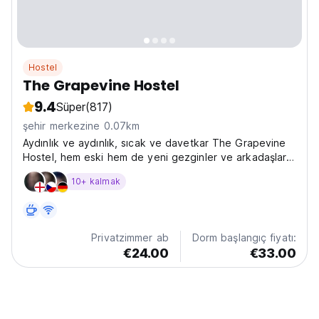
Hostel
The Grapevine Hostel
9.4
Süper
(817)
şehir merkezine 0.07km
Aydınlık ve aydınlık, sıcak ve davetkar The Grapevine
Hostel, hem eski hem de yeni gezginler ve arkadaşlar
için bir yuvadır.
10+ kalmak
Privatzimmer ab
Dorm başlangıç fiyatı:
€24.00
€33.00