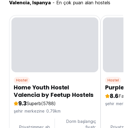
Valencia, Ispanya
- En çok puan alan hostels
Hostel
Hostel
Home Youth Hostel
Purple 
Valencia by Feetup Hostels
8.6
Fabu
9.3
Superb
(5788)
şehir merk
şehir merkezine 0.79km
Dorm başlangıç
Privatzimmer ab
fiyatı:
Privatzi