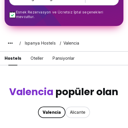
Esnek Rezervasyon ve Ücretsiz İptal seçenekleri
mevcuttur.
Ispanya Hostels
Valencia
Hostels
Oteller
Pansiyonlar
Valencia
popüler olan
Valencia
Alicante