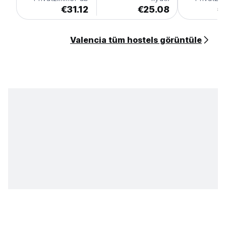
€31.12
€25.08
€
Valencia tüm hostels görüntüle