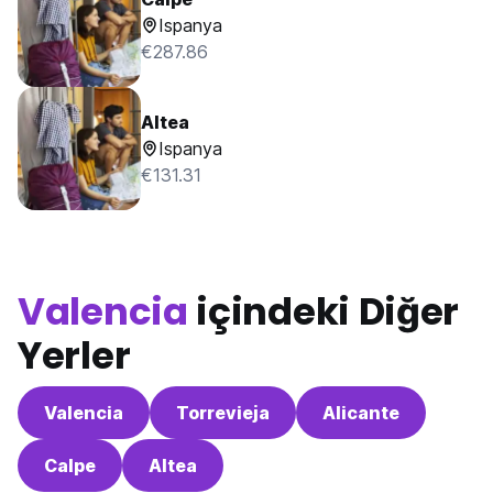
Ispanya
€287.86
Altea
Ispanya
€131.31
Valencia
içindeki Diğer
Yerler
Valencia
Torrevieja
Alicante
Calpe
Altea