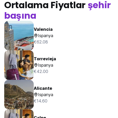
Ortalama Fiyatlar
şehir
başına
Valencia
Ispanya
€62.08
Torrevieja
Ispanya
€42.00
Alicante
Ispanya
€14.60
Calpe