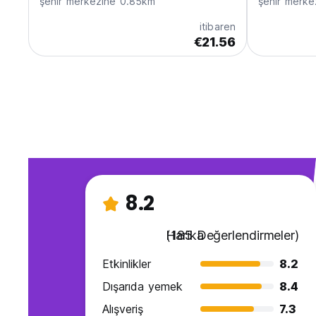
şehir merkezine 0.85km
şehir merke
itibaren
€21.56
8.2
Harika
(185 Değerlendirmeler)
Etkinlikler
8.2
Dışarıda yemek
8.4
Alışveriş
7.3