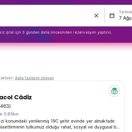
Tarihle
siz iptal için 3 günden daha öncesinden rezervasyon yaptırın.
aktadır.
daha fazlasını okuyun
acol Cádiz
2463)
ne 0.85km
zi konumdaki yenilenmiş 19C şehir evinde yer almaktadır.
hissettirmenin tutkumuz olduğu rahat, sosyal ve duygusal bir