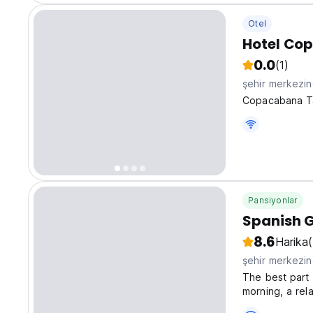
Otel
Hotel Co
0.0
(1)
şehir merkezi
Copacabana Tar
Pansiyonlar
Spanish G
8.6
Harika
şehir merkezi
The best part 
morning, a rela
great views an