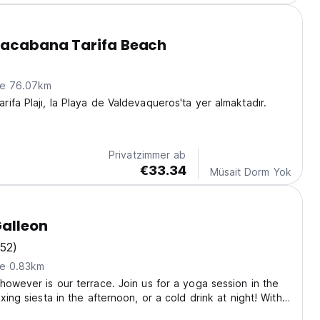
pacabana Tarifa Beach
ne 76.07km
ifa Plajı, la Playa de Valdevaqueros'ta yer almaktadır.
Privatzimmer ab
€33.34
Müsait Dorm Yok
alleon
(52)
ne 0.83km
however is our terrace. Join us for a yoga session in the
xing siesta in the afternoon, or a cold drink at night! With
d amazing weather, there are few places in Cádiz with as