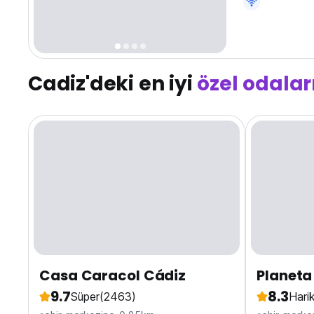
much charm as 
Cadiz'deki en iyi
özel odalar
Casa Caracol Cádiz
Planeta
9.7
8.3
Süper
(2463)
Hari