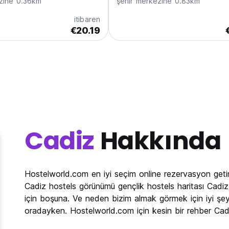
zine 0.36km
şehir merkezine 0.83km
itibaren
€20.19
Cadiz
Hakkında
Hostelworld.com en iyi seçim online rezervasyon getir
Cadiz hostels görünümü gençlik hostels haritası Cadiz v
için boşuna. Ve neden bizim almak görmek için iyi şey
oradayken. Hostelworld.com için kesin bir rehber Ca