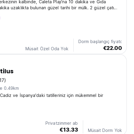
erkezinin kalbinde, Caleta Plajı'na 10 dakika ve Gıda
kika uzaklıkta bulunan güzel tarihi bir mülk. 2 güzel çatı
ük, tek katlı bir mülktür. Ortak odalarımızda
niz: 6 kişilik kadın odası 10 kişilik...
Dorm başlangıç fiyatı:
€22.00
Müsait Özel Oda Yok
tilus
17)
ne 0.49km
Cadiz ve İspanya'daki tatilleriniz için mükemmel bir
Privatzimmer ab
€13.33
Müsait Dorm Yok