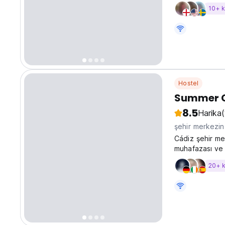
hosteliz. 3, 4,
10+ 
güzel çift kişi
Hostel
Summer 
8.5
Harika
şehir merkezi
Cádiz şehir me
muhafazası ve ü
yürüme mesafe
20+ 