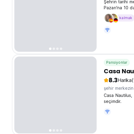
Şehrin tarihi m
Pazarı'na 10 da
terası olan küç
kalmak
konaklayabilirsi
Pansiyonlar
Casa Nau
8.3
Harika
(
şehir merkezi
Casa Nautilus, 
seçimdir.