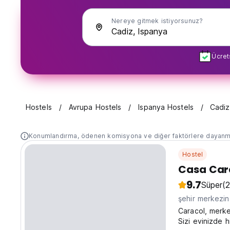
Nereye gitmek istiyorsunuz?
Ücret
Hostels
Avrupa Hostels
Ispanya Hostels
Cadiz
Konumlandırma, ödenen komisyona ve diğer faktörlere dayanm
Hostel
Casa Car
9.7
Süper
(
şehir merkezi
Caracol, merke
Sizi evinizde 