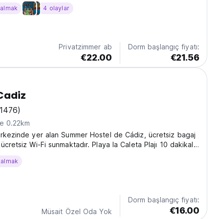
 5 ve 7 kişilik yatakhanelerimiz ve tamamı özel banyolu iki
kalmak
4 olaylar
lik odamız bulunmaktadır.
Privatzimmer ab
Dorm başlangıç fiyatı:
€22.00
€21.56
Cadiz
(1476)
ne 0.22km
rkezinde yer alan Summer Hostel de Cádiz, ücretsiz bagaj
cretsiz Wi-Fi sunmaktadır. Playa la Caleta Plajı 10 dakikalık
sindedir.
kalmak
Dorm başlangıç fiyatı:
€16.00
Müsait Özel Oda Yok