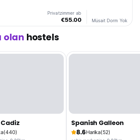
here! We also like to...
Privatzimmer ab
€55.00
Müsait Dorm Yok
ı olan
hostels
 Cadiz
Spanish Galleon
8.6
ka
(440)
Harika
(52)