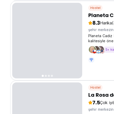
Hostel
Planeta C
8.3
Harika
şehir merkezi
Planeta Cadiz 
kalitesiyle öne
5+ k
Hostel
La Rosa d
7.5
Çok iyi
şehir merkezi