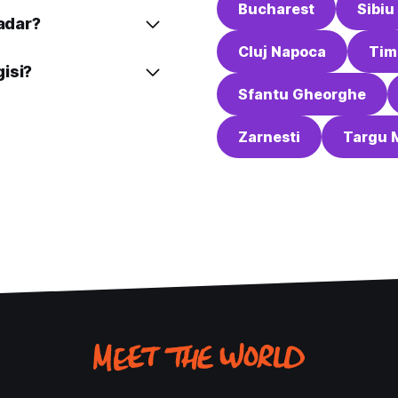
Bucharest
Sibiu
kadar?
Cluj Napoca
Tim
isi?
Sfantu Gheorghe
Zarnesti
Targu 