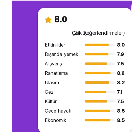
8.0
Çok iyi
(26 Değerlendirmeler)
Etkinlikler
8.0
Dışarıda yemek
7.9
Alışveriş
7.5
Rahatlama
8.6
Ulasim
8.2
Gezi
7.1
Kültür
7.5
Gece hayatı
8.5
Ekonomik
8.5