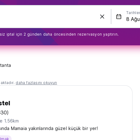
Tarihle
siz iptal için 2 günden daha öncesinden rezervasyon yaptırın.
tanta
aktadır.
daha fazlasını okuyun
stel
630)
ne 1.56km
sında Mamaia yakınlarında güzel küçük bir yer!
almak