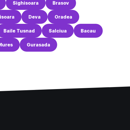
Sighisoara
Brasov
isoara
Deva
Oradea
Baile Tusnad
Salciua
Bacau
Mures
Gurasada