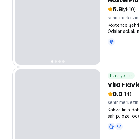
Hostel Flo
6.9
İyi
(10)
şehir merkezi
Köstence şehri
Odalar sokak m
Pansiyonlar
Vila Flav
0.0
(14)
şehir merkezi
Kahvaltının da
sahip, özel od