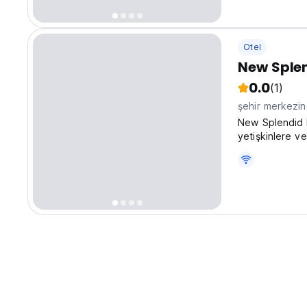
Otel
New Splen
0.0
(1)
şehir merkezi
New Splendid H
yetişkinlere ve