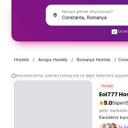
Nereye gitmek istiyorsunuz?
Ücret
Hostels
Avrupa Hostels
Romanya Hostels
Cons
Konumlandırma, ödenen komisyona ve diğer faktörlere dayanm
Hostel
Eol777 Ho
9.0
Süper
(
şehir merkezi
Karadeniz kıyı
5+ k