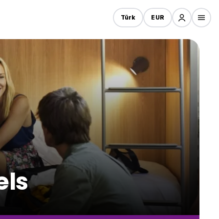
Türk
EUR
els