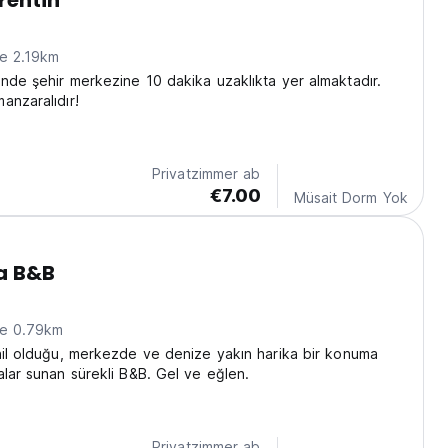
rentin
ne 2.19km
nde şehir merkezine 10 dakika uzaklıkta yer almaktadır.
anzaralıdır!
Privatzimmer ab
€7.00
Müsait Dorm Yok
ia B&B
ne 0.79km
hil olduğu, merkezde ve denize yakın harika bir konuma
alar sunan sürekli B&B. Gel ve eğlen.
Privatzimmer ab