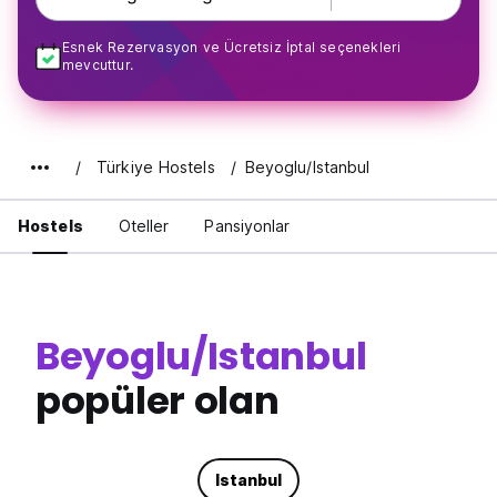
Esnek Rezervasyon ve Ücretsiz İptal seçenekleri
mevcuttur.
Türkiye Hostels
Beyoglu/Istanbul
Hostels
Oteller
Pansiyonlar
Beyoglu/Istanbul
popüler olan
Istanbul