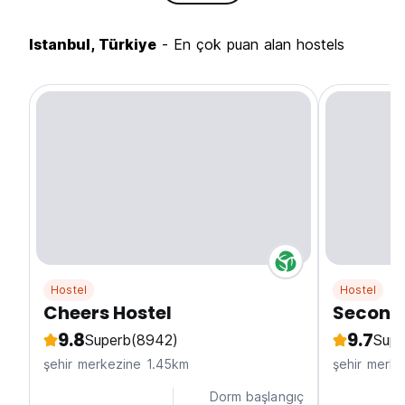
Istanbul, Türkiye
- En çok puan alan hostels
Hostel
Hostel
Cheers Hostel
Second
9.8
9.7
Superb
(8942)
Supe
şehir merkezine 1.45km
şehir merke
Dorm başlangıç