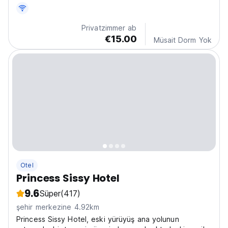
ayrıca havuz ve kafeye kolay erişimin tadını çıkarın.
(Auto-translated from original language)
Privatzimmer ab
€15.00
Müsait Dorm Yok
Otel
Princess Sissy Hotel
9.6
Süper
(417)
şehir merkezine 4.92km
Princess Sissy Hotel, eski yürüyüş ana yolunun