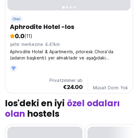
Otel
Aphrodite Hotel -Ios
0.0
(11)
şehir merkezine 4.41km
Aphrodite Hotel & Apartments, pitoresk Chora'da
(adanın başkenti) yer almaktadır ve aşağıdaki
olanaklara sahiptir:
Privatzimmer ab
€24.00
Müsait Dorm Yok
Ios'deki en iyi
özel odaları
olan
hostels