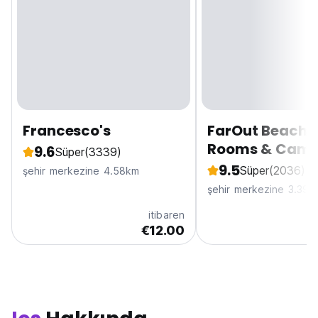
Francesco's
FarOut BeachC
Rooms & Camp
9.6
Süper
(3339)
9.5
Süper
(2036)
şehir merkezine 4.58km
şehir merkezine 3.39k
itibaren
€12.00