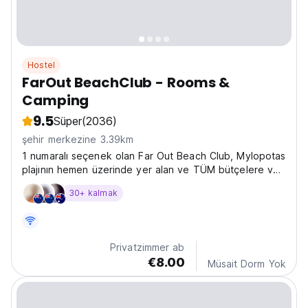
Hostel
FarOut BeachClub - Rooms &
Camping
9.5
Süper
(2036)
şehir merkezine 3.39km
1 numaralı seçenek olan Far Out Beach Club, Mylopotas
plajının hemen üzerinde yer alan ve TÜM bütçelere ve
gereksinimlere uygun çeşitli konaklama seçenekleri
30+ kalmak
sunan, sırt çantalı gezginler için bir cennettir.
Privatzimmer ab
€8.00
Müsait Dorm Yok