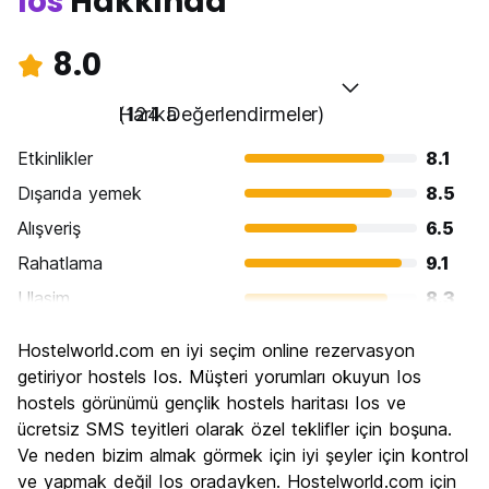
Ios
Hakkında
8.0
Harika
(124 Değerlendirmeler)
Etkinlikler
8.1
Dışarıda yemek
8.5
Alışveriş
6.5
Rahatlama
9.1
Ulasim
8.3
Gezi
7.0
Hostelworld.com en iyi seçim online rezervasyon
Kültür
6.6
getiriyor hostels Ios. Müşteri yorumları okuyun Ios
Gece hayatı
hostels görünümü gençlik hostels haritası Ios ve
9.4
ücretsiz SMS teyitleri olarak özel teklifler için boşuna.
Ekonomik
8.7
Ve neden bizim almak görmek için iyi şeyler için kontrol
ve yapmak değil Ios oradayken. Hostelworld.com için