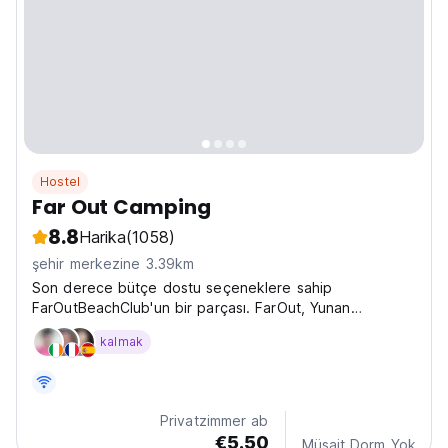
Hostel
Far Out Camping
8.8
Harika
(1058)
şehir merkezine 3.39km
Son derece bütçe dostu seçeneklere sahip
FarOutBeachClub'un bir parçası. FarOut, Yunan
adalarındaki tüm tatil yerlerinden daha fazla tesise
kalmak
sahiptir ve TÜM bütçelere uygun konaklama imkanı
sunmaktadır.
Privatzimmer ab
€5.50
Müsait Dorm Yok