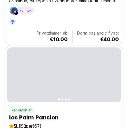
ortasında, bir tepenin üzerinde yer almaktadır. Liman ile
Chora'yı (Ios köyü) birbirine bağlayan basamaklarla
kalmak
plaja sadece 300 metre uzaklıktadır.
Privatzimmer ab
Dorm başlangıç fiyatı:
€10.00
€40.00
Pansiyonlar
Ios Palm Pansion
9.1
Süper
(67)