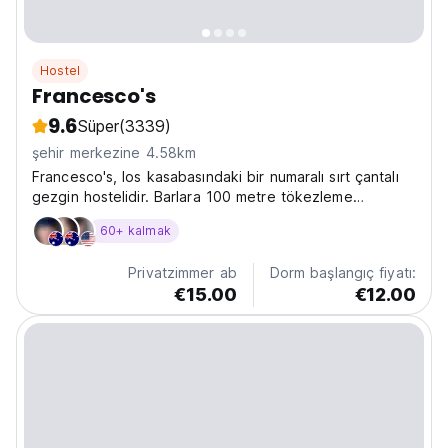
Hostel
Francesco's
9.6
Süper
(3339)
şehir merkezine 4.58km
Francesco's, Ios kasabasındaki bir numaralı sırt çantalı
gezgin hostelidir. Barlara 100 metre tökezleme
mesafesindedir.
60+ kalmak
Privatzimmer ab
Dorm başlangıç fiyatı:
€15.00
€12.00