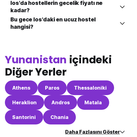
Ios'da hostellerin gecelik fiyatı ne
kadar?
Bu gece Ios'daki en ucuz hostel
hangisi?
Yunanistan
içindeki
Diğer Yerler
Athens
Paros
Thessaloniki
Heraklion
Andros
Matala
Santorini
Chania
Daha Fazlasını Göster