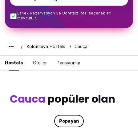
Esnek Rezervasyon ve Ücretsiz İptal seçenekleri
mevcuttur.
Kolombiya Hostels
Cauca
Hostels
Oteller
Pansiyonlar
Cauca
popüler olan
Popayan