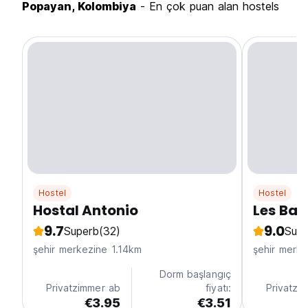
Popayan, Kolombiya
- En çok puan alan hostels
Hostel
Hostel
Hostal Antonio
Les Bal
9.7
9.0
Superb
(32)
Supe
şehir merkezine 1.14km
şehir merk
Dorm başlangıç
Privatzimmer ab
fiyatı:
Privatzi
€3.95
€3.51