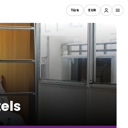
Türk
EUR
els