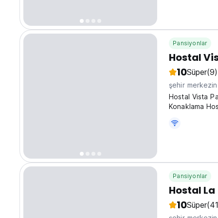
meters) and wi
bathtub, every
Pansiyonlar
Hostal Vi
10
Süper
(9)
şehir merkezi
Hostal Vista P
Konaklama Host
pansiyonu.
Pansiyonlar
Hostal La
10
Süper
(41
şehir merkezi