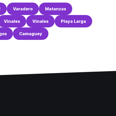
d
Varadero
Matanzas
Vinales
Vinales
Playa Larga
gos
Camaguey