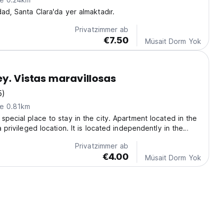
dad, Santa Clara'da yer almaktadır.
Privatzimmer ab
€7.50
Müsait Dorm Yok
ey. Vistas maravillosas
5)
ne 0.81km
special place to stay in the city. Apartment located in the
a privileged location. It is located independently in the
a property. It has a terrace and a wonderful view of the
Privatzimmer ab
 ventilated. It is located...
€4.00
Müsait Dorm Yok