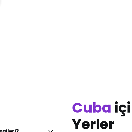
Cuba
iç
Yerler
ngileri?