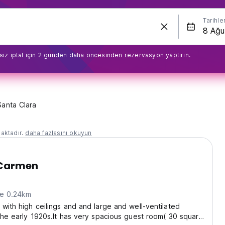
Tarihle
siz iptal için 2 günden daha öncesinden rezervasyon yaptırın.
Santa Clara
aktadır.
daha fazlasını okuyun
 Carmen
ne 0.24km
 with high ceilings and and large and well-ventilated
 the early 1920s.It has very spacious guest room( 30 square