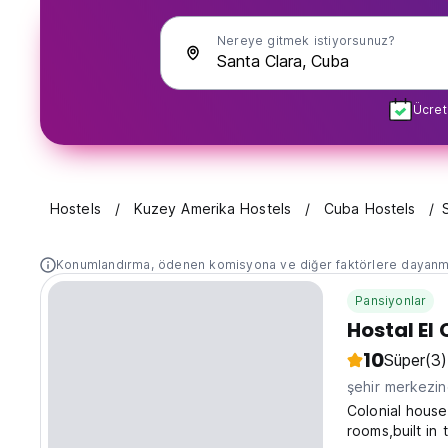
Nereye gitmek istiyorsunuz?
Ücret
Hostels
Kuzey Amerika Hostels
Cuba Hostels
Konumlandırma, ödenen komisyona ve diğer faktörlere dayanm
Pansiyonlar
Hostal El
10
Süper
(3)
şehir merkezi
Colonial house
rooms,built in