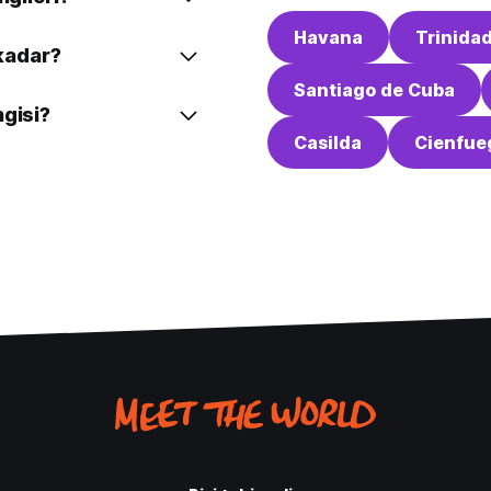
Havana
Trinida
 kadar?
Santiago de Cuba
ngisi?
Casilda
Cienfue