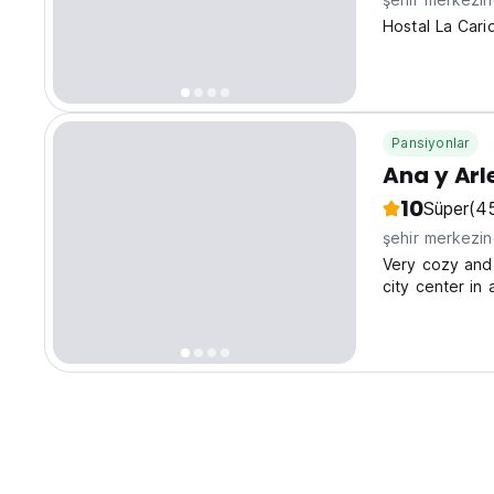
Hostal La Cari
Pansiyonlar
Ana y Arl
10
Süper
(4
şehir merkezi
Very cozy and 
city center in 
upper part of 
city and is very