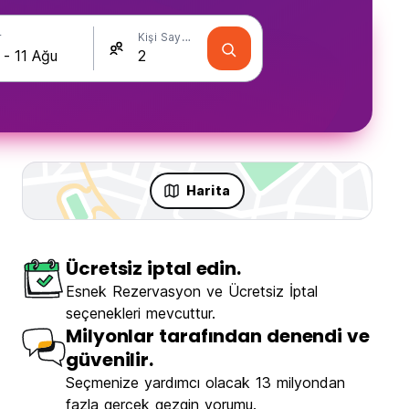
r
Kişi Sayısı
Harita
Ücretsiz iptal edin.
Esnek Rezervasyon ve Ücretsiz İptal
seçenekleri mevcuttur.
Milyonlar tarafından denendi ve
güvenilir.
Seçmenize yardımcı olacak 13 milyondan
fazla gerçek gezgin yorumu.