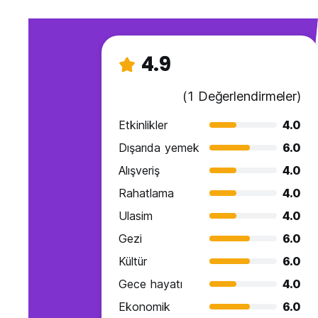
4.9
(1 Değerlendirmeler)
Etkinlikler
4.0
Dışarıda yemek
6.0
Alışveriş
4.0
Rahatlama
4.0
Ulasim
4.0
Gezi
6.0
Kültür
6.0
Gece hayatı
4.0
Ekonomik
6.0