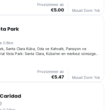
th very good comfort, in addition to its bathroom with its
Privatzimmer ab
thing very confortables. We...
€5.00
Müsait Dorm Yok
sta Park
ne 0.8km
ark, Santa Clara Küba, Oda ve Kahvaltı, Pansiyon ve
al Vista Park: Santa Clara, Küba'nın en merkezi sömürge
Privatzimmer ab
€5.47
Müsait Dorm Yok
 Caridad
)
ne 0.24km