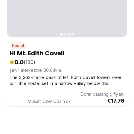
Hostel
HI Mt. Edith Cavell
0.0
(130)
şehir merkezine 20.04km
The 3,363-metre peak of Mt. Edith Cavell towers over
our little hostel set in a narrow valley below this
spectacular setting. Aside from easy access to breath-
Dorm başlangıç fiyatı:
taking views of the Angel Glacier and the Cavell
€17.76
Meadows, HI-Mount Edith Cavell is the perfect base...
Müsait Özel Oda Yok