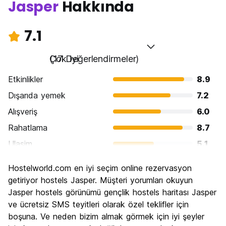
Jasper
Hakkında
7.1
Çok iyi
(17 Değerlendirmeler)
Etkinlikler
8.9
Dışarıda yemek
7.2
Alışveriş
6.0
Rahatlama
8.7
Ulasim
5.1
Gezi
8.0
Hostelworld.com en iyi seçim online rezervasyon
Kültür
6.4
getiriyor hostels Jasper. Müşteri yorumları okuyun
Gece hayatı
Jasper hostels görünümü gençlik hostels haritası Jasper
6.2
ve ücretsiz SMS teyitleri olarak özel teklifler için
Ekonomik
7.6
boşuna. Ve neden bizim almak görmek için iyi şeyler