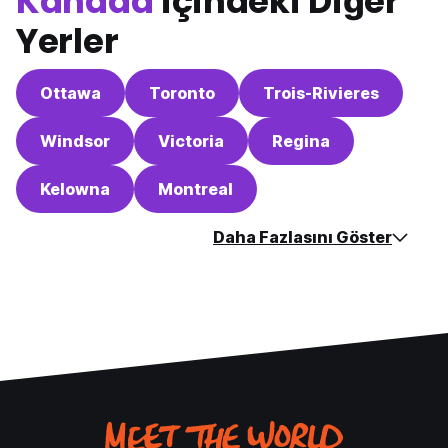
Kanada
içindeki Diğer
Yerler
Ottawa
Toronto
Trois-Rivieres
Windsor
Victoria
Regina
Kelowna
Montreal
Daha Fazlasını Göster