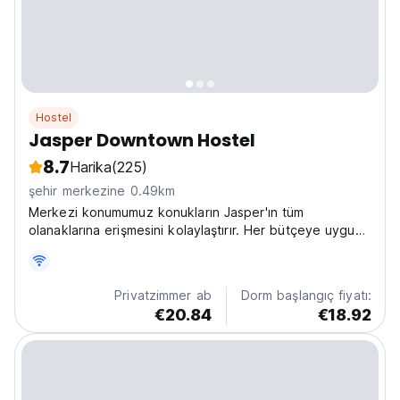
Hostel
Jasper Downtown Hostel
8.7
Harika
(225)
şehir merkezine 0.49km
Merkezi konumumuz konukların Jasper'ın tüm
olanaklarına erişmesini kolaylaştırır. Her bütçeye uygun
özel odalarımız ve yurt odalarımız mevcuttur.
Privatzimmer ab
Dorm başlangıç fiyatı:
€20.84
€18.92