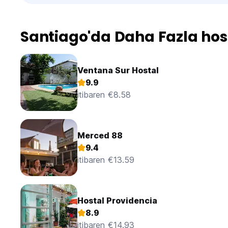
Santiago'da Daha Fazla hos
Ventana Sur Hostal
9.9
itibaren €8.58
Merced 88
9.4
itibaren €13.59
Hostal Providencia
8.9
itibaren €14.93