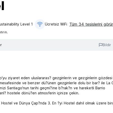
l
Tüm 34 tesislerini görü
ustainability Level 1
Ücretsiz WiFi
ırın.
r
Bildir
'yu ziyaret eden uluslararas? gezginlerin ve gezginlerin gözdesi
mesafesinde ve benzer dü?ünen gezginlerle dolu bir bar? ile La 
dinizi Santiago'nun tarihi geçmi?ine b?rak?n ve hareketli Barrio
anl? hostele dönü?en atmosferin içinize çekin.
yi Hostel ve Dünya Çap?nda 3. En ?yi Hostel dahil olmak üzere bi