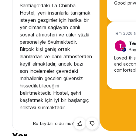
Good priva
Santiago'daki La Chimba
Hostel, yeni insanlarla tanışmak
isteyen gezginler için harika bir
yer olmasını sağlayan canlı
Tem 2026 ta
sosyal atmosferi ve güler yüzlü
personeliyle övülmektedir.
Te
T
Birçok kişi geniş ortak
Bay
alanlardan ve canlı atmosferden
Loved this
keyif almaktadır, ancak bazı
and accommodating. The bathro
comfortabl
son incelemeler çevredeki
mahallenin geceleri güvensiz
hissedilebileceğini
belirtmektedir. Hostel, şehri
keşfetmek için iyi bir başlangıç
noktası sunmaktadır.
Bu faydalı oldu mu?