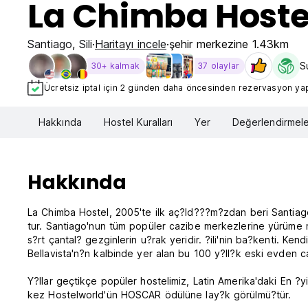
La Chimba Hoste
Santiago
,
Sili
Haritayı incele
şehir merkezine 1.43km
S
30+ kalmak
37 olaylar
Ücretsiz iptal için 2 günden daha öncesinden rezervasyon yapt
Hakkında
Hostel Kuralları
Yer
Değerlendirmele
Hakkında
La Chimba Hostel, 2005'te ilk aç?ld???m?zdan beri Santiago
tur. Santiago'nun tüm popüler cazibe merkezlerine yürüme 
s?rt çantal? gezginlerin u?rak yeridir. ?ili'nin ba?kenti. Ken
Bellavista'n?n kalbinde yer alan bu 100 y?ll?k eski evden c
Y?llar geçtikçe popüler hostelimiz, Latin Amerika'daki En ?
kez Hostelworld'ün HOSCAR ödülüne lay?k görülmü?tür.