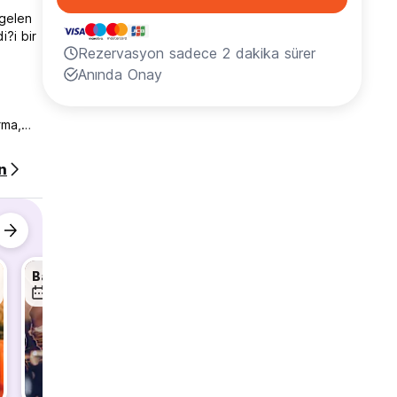
 gelen
i?i bir
Rezervasyon sadece 2 dakika sürer
Anında Onay
rma,
n
n
a
tas?
Bar Crawl & Club!
Santiago OFFBEAT Walking Tour
7 Ağu
8 Ağu
8 Ağu
24