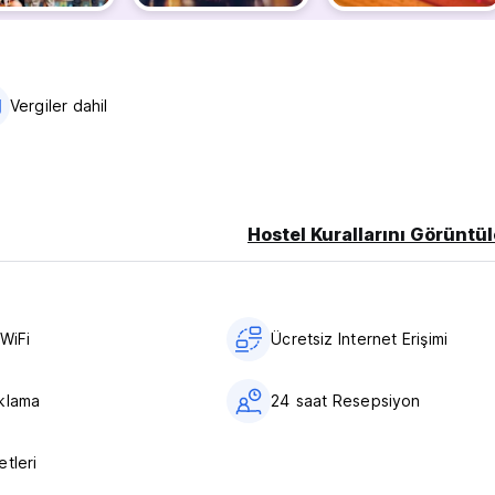
Vergiler dahil
Hostel Kurallarını Görüntül
tal? gezginler olarak kendi deneyimlerimizden biliyoruz. Bu neden
in verir (iadesi olmayan fiyatlar yapm?yoruz).
uz Guanako'ya da göz atın!!!
WiFi
Ücretsiz Internet Erişimi
klama
24 saat Resepsiyon
tleri