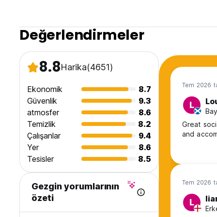
Değerlendirmeler
8.8
Harika
(4651)
Tem 2026 ta
Ekonomik
8.7
Güvenlik
9.3
Lo
L
Bay
atmosfer
8.6
Temizlik
8.2
Great soci
and accom
Çalışanlar
9.4
Yer
8.6
Tesisler
8.5
Tem 2026 ta
Gezgin yorumlarının
özeti
li
L
Erk