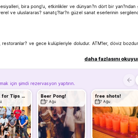
esiyalleri, bira pong'u, etkinlikler ve dünyan?n dört bir yan?ndan
rel ve uluslararas? sanatç?lar?n güzel sanat eserlerinin sergilend
?, restoranlar? ve gece kulüpleriyle doludur. ATM'ler, döviz bozdu
ast food, kahve dükkanlar? ve hatta Taco Trucks'tan be? dakikal?k
ta'ya tüm yeralt? ula??m sisteminin en fazla ba?lant?s?n? sa?laya
daha fazlasını okuyu
lmak için şimdi rezervasyon yaptırın.
lara özel yurtlar?m?z ve özel odalar?m?z var. Tüm yataklar?m?zd
ilmektedir ve her yatak, e?yalar?n?z? güvende tutmak için s?rt çan
Tours for Tips with Ale!
Beer Pong!
free shots!
u
7 Ağu
7 Ağu
asa?? veya lokavt yok! Geç check-in? Panik yapma! ekibimiz 7/