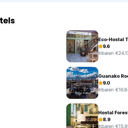
tels
Eco-Hostal 
9.6
itibaren €24.1
Guanako Roo
9.0
itibaren €16.
Hostal Fores
8.9
itibaren €15.9