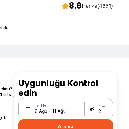
8.8
Harika
(4651)
ntüle
Uygunluğu Kontrol
 olmu?
edin
Chimba,
Tarihler
Kişi Sayısı
rçok
Arama