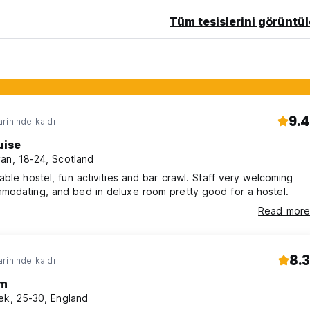
Tüm tesislerini görüntül
9.4
rihinde kaldı
uise
an, 18-24, Scotland
able hostel, fun activities and bar crawl. Staff very welcoming
modating, and bed in deluxe room pretty good for a hostel.
Read more
8.3
rihinde kaldı
am
ek, 25-30, England