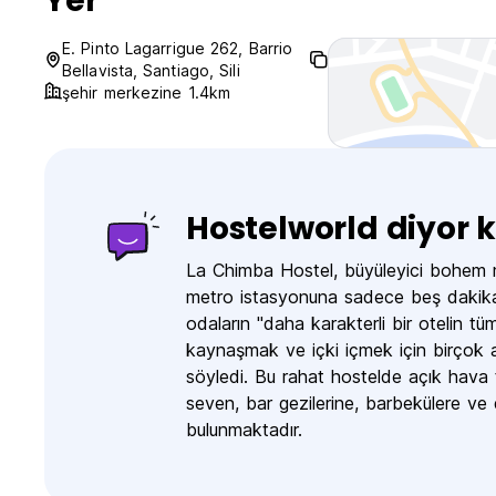
Yer
E. Pinto Lagarrigue 262, Barrio
Bellavista, Santiago, Sili
şehir merkezine 1.4km
Hostelworld diyor k
La Chimba Hostel, büyüleyici bohem m
metro istasyonuna sadece beş dakika u
odaların "daha karakterli bir otelin t
kaynaşmak ve içki içmek için birçok a
söyledi. Bu rahat hostelde açık hava 
seven, bar gezilerine, barbekülere ve 
bulunmaktadır.