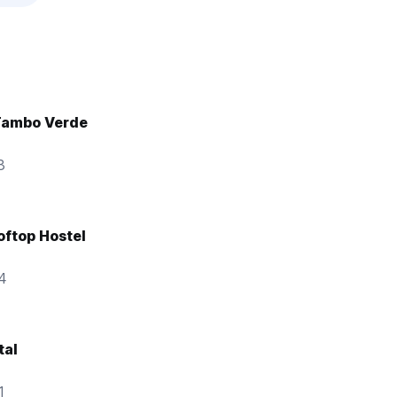
Tambo Verde
3
ftop Hostel
84
tal
1