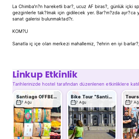
La Chimba'n?n hareketli bar?, ucuz AF biras?, günlük içki sp
gezginlerle tak?lmak için gidilecek yer. Bar?m?zda ayr?ca ye
sanat galerisi bulunmaktad?r.
KOM?U
Sanatla iç içe olan merkezi mahallemiz, ?ehrin en iyi barlar
bakkallar, meyve pazarlar?, el sanatlar?, tur acenteleri, f
yürüme mesafesinde olacaks?n?z. Ek olarak, Barrio Bellavis
Baquedano Metro Merkez ?stasyonu hizmet vermektedir.
Linkup Etkinlik
ODALAR VE YURTLAR
Tarihlerinizde hostel tarafından düzenlenen etkinliklere katı
Bütçeniz ne olursa olsun, size uygun karma, sadece kad?n
kaliteli yayl? ?ilteler bulunmaktad?r. Nevresimler temin ed
Santiago OFFBEAT Walking Tour
Bike Tour "Santiago Highlights"
büyüklü?ünde bir dolap ile birlikte gelir.
7 Ağu
7 Ağu
7 Ağ
D??ER AVANTAJLAR
Gece güvenli?i ile 24 saat RESEPS?YON ve soka?a ç?kma y
görev ba??ndad?r.
RAHAT LOUNGE ALANLARI; bilardo masas?, film odas?