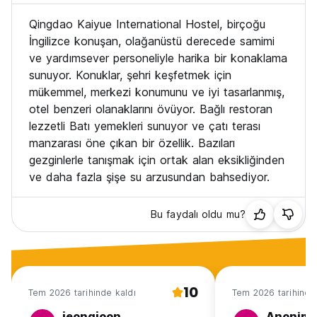
istasyonunda inin, ardından Hat 1'den Wangjiagang'a aktarma
Qingdao Kaiyue International Hostel, birçoğu
yapın ve 'Zhongshan Yolu İstasyonu' metro istasyonunda inin
ve yürüyün 100 metre. (Son metro treni: 22:05).
İngilizce konuşan, olağanüstü derecede samimi
Havaalanından yaklaşık bir buçuk saat süren, 130 ila 160
ve yardımsever personeliyle harika bir konaklama
RMB arası bir taksiye binin.
sunuyor. Konuklar, şehri keşfetmek için
Sıcak ipucu:
mükemmel, merkezi konumunu ve iyi tasarlanmış,
Lütfen sürücüye özel adresimizi söyleyin: Qingdao Şehri
otel benzeri olanaklarını övüyor. Bağlı restoran
Shinan Bölgesi Jining Yolu 31 (ve Sifang Yolu kavşağı) taksi
faturası almayı unutmayın!
lezzetli Batı yemekleri sunuyor ve çatı terası
manzarası öne çıkan bir özellik. Bazıları
CİNLER Kafe:
gezginlerle tanışmak için ortak alan eksikliğinden
ve daha fazla şişe su arzusundan bahsediyor.
Birinci kattaki JINNS Café'de çeşitli Batı kahvaltıları, kahve,
pizza, salata, makarna ve kokteyller sunulmaktadır. 2014
yılında yeniden dekore edilmiştir. Profesyonel batılı şefi
Bu faydalı oldu mu?
çalıştırdık. Tüm mutfaklarımız geleneksel batı lezzetinde ve
uygun fiyatlıdır. Pastacımız ve baristalarımız da var,
performanslarından memnun kalacaksınız. Gösteri sahnemiz
var, bazen orkestra da oluyor. Ayrıca yetenek ve
becerilerinizi konaklama, batı yemekleri veya içeceklerle
10
takas etmek için performans sergileyebilirsiniz. Gürültülü
Tem 2026 tarihinde kaldı
Tem 2026 tarihinde
şehirde koşuşturan ama ruh sığınağını bulmak isteyenler için
jeongjoon
Anonim