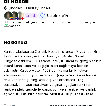
al Hostel
Qingdao · Haritayı incele
Ücretsiz WiFi
kalmak
Ücretsiz iptal için 2 günden daha öncesinden rezervasyon
yaptırın.
Hakkında
KaiYue Uluslararası Gençlik Hosteli şu anda 17 yaşında. Bina,
1928'de kurulmuş, eski bir Hıristiyan Baptist Şapeli idi.
Qingdao'daki eski uluslararası otel, uluslararası gezginler için
insani konaklama ve değişim alanı sağlamaya kendini
adamıştır. Kaiyue Hotel, 1928'den kalma bir Hıristiyan
kilisesinden dönüştürülmüş olan Qingdao'nun karakteristik
eski kentinde (Jining Yolu 31) yer almaktadır. Taş
basamaklar, maun merdiven ve çınar ağaçları farklı ten
renklerindeki gençlerle çarpışıyor, yeni renkler ve canlılık
açıyor. # Eşsiz kültür turizmi oteli # # Grup Binası Kutsal
Topraklar #
Bildir