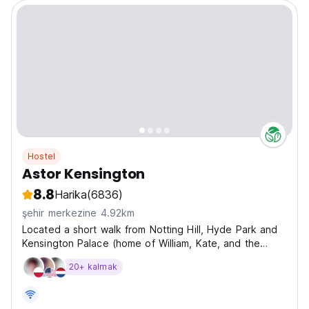
Hostel
Astor Kensington
8.8
Harika
(6836)
şehir merkezine 4.92km
Located a short walk from Notting Hill, Hyde Park and
Kensington Palace (home of William, Kate, and the
Royal Babies!) it is easy to see why so many people
20+ kalmak
fall in love with this neighbourhood. With three
Underground Lines and countless 24hr buses, Astor...