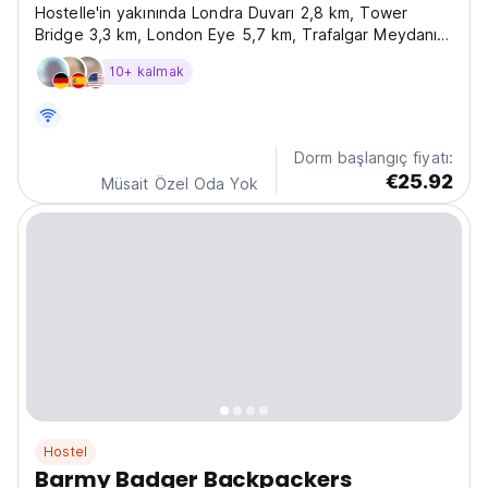
Hostelle'in yakınında Londra Duvarı 2,8 km, Tower
Bridge 3,3 km, London Eye 5,7 km, Trafalgar Meydanı
5,7 km, Sra Life Center Londra Akvaryumu 5,9 km ve
10+ kalmak
Sky Garden 2,8 km uzaklıktadır. km, diğer ilgi çekici
yerlerin yanı sıra.
Dorm başlangıç fiyatı:
€25.92
Müsait Özel Oda Yok
Hostel
Barmy Badger Backpackers