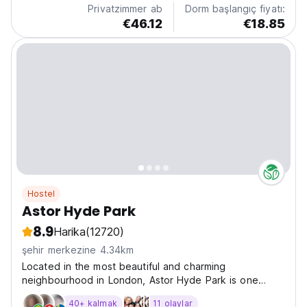
Privatzimmer ab
Dorm başlangıç fiyatı:
€46.12
€18.85
Hostel
Astor Hyde Park
8.9
Harika
(12720)
şehir merkezine 4.34km
Located in the most beautiful and charming
neighbourhood in London, Astor Hyde Park is one
minute from Hyde Park and surrounded by some of
40+ kalmak
11 olaylar