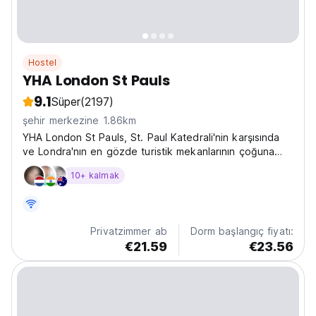
Hostel
YHA London St Pauls
9.1
Süper
(2197)
şehir merkezine 1.86km
YHA London St Pauls, St. Paul Katedrali'nin karşısında
ve Londra'nın en gözde turistik mekanlarının çoğuna
yakın konumuyla benzersiz bir deneyim sunuyor. Ayrıca
10+ kalmak
ücretsiz yürüyüş turları, pub gezileri, West End
gösterilerine grup gezileri ve daha fazlası gibi...
Privatzimmer ab
Dorm başlangıç fiyatı:
€21.59
€23.56