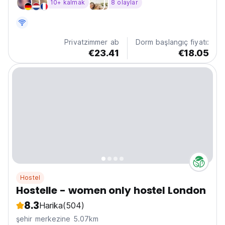
10+ kalmak
8 olaylar
alt katındaki geleneksel pub yer almaktadır.
Privatzimmer ab
Dorm başlangıç fiyatı:
€23.41
€18.05
Hostel
Hostelle - women only hostel London
8.3
Harika
(504)
şehir merkezine 5.07km