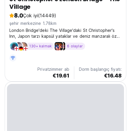
Village
8.0
Çok iyi
(14449)
şehir merkezine 1.78km
London Bridge'deki The Village'daki St Christopher's
Inn, Japon tarzı kapsül yataklar ve deniz manzaralı özel
odalar sunmaktadır.
130+ kalmak
6 olaylar
Privatzimmer ab
Dorm başlangıç fiyatı:
€19.61
€16.48