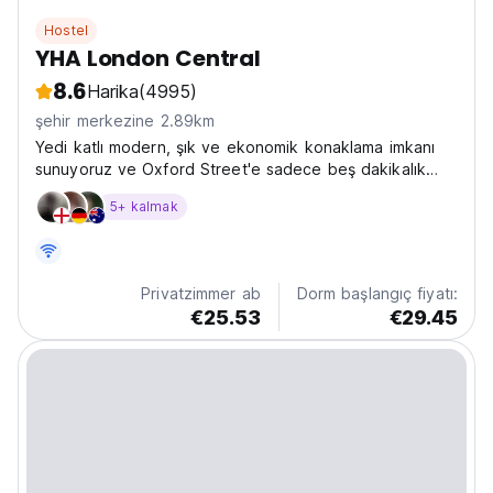
Hostel
YHA London Central
8.6
Harika
(4995)
şehir merkezine 2.89km
Yedi katlı modern, şık ve ekonomik konaklama imkanı
sunuyoruz ve Oxford Street'e sadece beş dakikalık
yürüme mesafesinde yer alıyoruz.
5+ kalmak
Privatzimmer ab
Dorm başlangıç fiyatı:
€25.53
€29.45