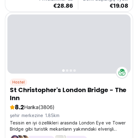
€28.86
€19.08
Hostel
St Christopher's London Bridge - The
Inn
8.2
Harika
(3806)
şehir merkezine 1.85km
Tesisin en iyi özellikleri arasında London Eye ve Tower
Bridge gibi turistik mekanların yakınındaki elverişli
konumunun yanı sıra modern banyoları, yatak odaları ve