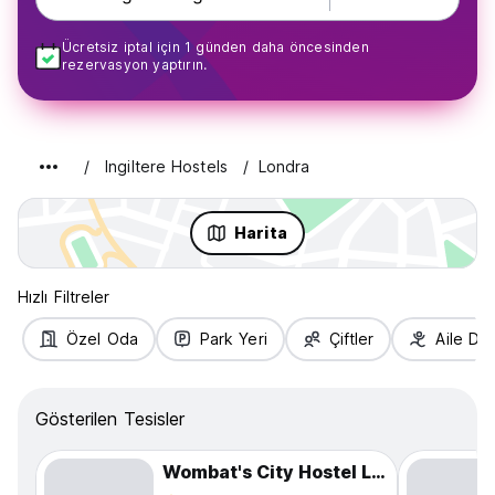
Ücretsiz iptal için 1 günden daha öncesinden
rezervasyon yaptırın.
Ingiltere Hostels
Londra
Harita
Hızlı Filtreler
Özel Oda
Park Yeri
Çiftler
Aile Do
Gösterilen Tesisler
Wombat's City Hostel London