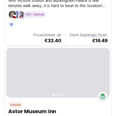
With Victoria Station and Buckingham Palace a few
minutes walk away, it is hard to beat to this location!
Amazing 24-hour transport links to attractions, parties,
60+ kalmak
airports, coaches (to the rest of the UK/Europe), and
almost anywhere! Astor Victoria is the...
Privatzimmer ab
Dorm başlangıç fiyatı:
€32.40
€16.49
Hostel
Astor Museum Inn