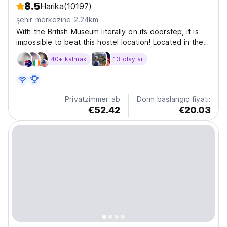
8.5
Harika
(10197)
şehir merkezine 2.24km
With the British Museum literally on its doorstep, it is
impossible to beat this hostel location! Located in the
very heart of Central London you are a short walk from
40+ kalmak
13 olaylar
iconic attractions like Piccadilly Circus, Trafalgar Square
and Covent Garden. It doesn't...
Privatzimmer ab
Dorm başlangıç fiyatı:
€52.42
€20.03