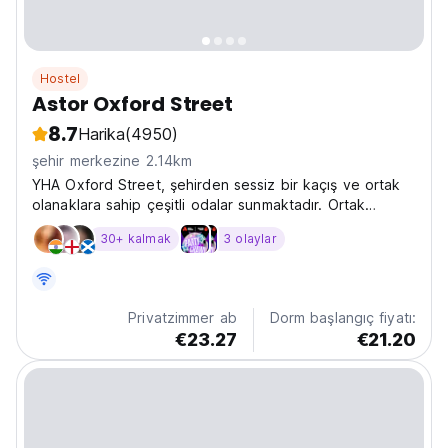
Hostel
Astor Oxford Street
8.7
Harika
(4950)
şehir merkezine 2.14km
YHA Oxford Street, şehirden sessiz bir kaçış ve ortak
olanaklara sahip çeşitli odalar sunmaktadır. Ortak
alanlarda ücretsiz Wi-Fi ve 5,95 £ kahvaltı fiyatı
30+ kalmak
3 olaylar
mevcuttur.
Privatzimmer ab
Dorm başlangıç fiyatı:
€23.27
€21.20