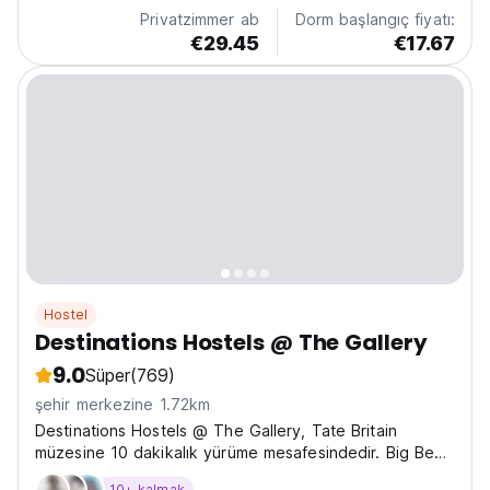
Privatzimmer ab
Dorm başlangıç fiyatı:
€29.45
€17.67
Hostel
Destinations Hostels @ The Gallery
9.0
Süper
(769)
şehir merkezine 1.72km
Destinations Hostels @ The Gallery, Tate Britain
müzesine 10 dakikalık yürüme mesafesindedir. Big Ben,
Westminster Abbey, London Eye ve Buckingham
10+ kalmak