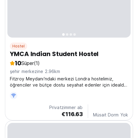
Hostel
YMCA Indian Student Hostel
10
Süper
(1)
şehir merkezine 2.96km
Fitzroy Meydanı'ndaki merkezi Londra hostelimiz,
öğrenciler ve bütçe dostu seyahat edenler için idealdir.
Konforlu ve uygun fiyatlı konaklamamızdan popüler
turistik yerleri keşfedin. (Auto-translated from original
language)
Privatzimmer ab
€116.63
Müsait Dorm Yok