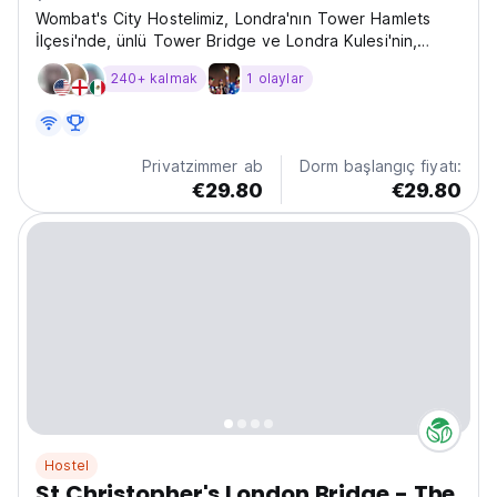
Wombat's City Hostelimiz, Londra'nın Tower Hamlets
İlçesi'nde, ünlü Tower Bridge ve Londra Kulesi'nin,
büyüleyici pazarların, otantik pub'ların ve diğer birçok
240+ kalmak
1 olaylar
tarihi ilgi çekici yerin hemen yanında yer almaktadır.
Privatzimmer ab
Dorm başlangıç fiyatı:
€29.80
€29.80
Hostel
St Christopher's London Bridge - The