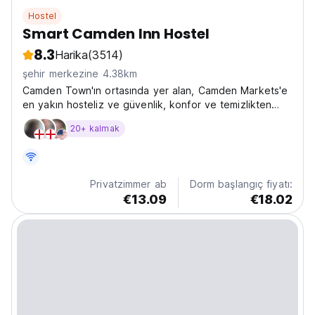
Hostel
Smart Camden Inn Hostel
8.3
Harika
(3514)
şehir merkezine 4.38km
Camden Town'ın ortasında yer alan, Camden Markets'e
en yakın hosteliz ve güvenlik, konfor ve temizlikten
ödün vermeden istediğiniz tüm partilere ve güzel
20+ kalmak
zamanlara erişim arıyorsanız, o zaman biz buradayız.
nerede olmak istiyorsun! Smart Camden Inn'in
muhteşem...
Privatzimmer ab
Dorm başlangıç fiyatı:
€13.09
€18.02