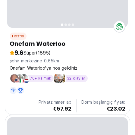
Hostel
Onefam Waterloo
9.6
Süper
(1895)
şehir merkezine 0.65km
Onefam Waterloo'ya hoş geldiniz
70+ kalmak
32 olaylar
Privatzimmer ab
Dorm başlangıç fiyatı:
€57.92
€23.02