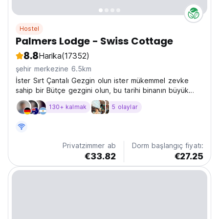
Hostel
Palmers Lodge - Swiss Cottage
8.8
Harika
(17352)
şehir merkezine 6.5km
İster Sırt Çantalı Gezgin olun ister mükemmel zevke
sahip bir Bütçe gezgini olun, bu tarihi binanın büyük
cazibesi olan Palmers Lodges Swiss Cottage'ın keyfine
130+ kalmak
5 olaylar
varacaksınız.
Privatzimmer ab
Dorm başlangıç fiyatı:
€33.82
€27.25