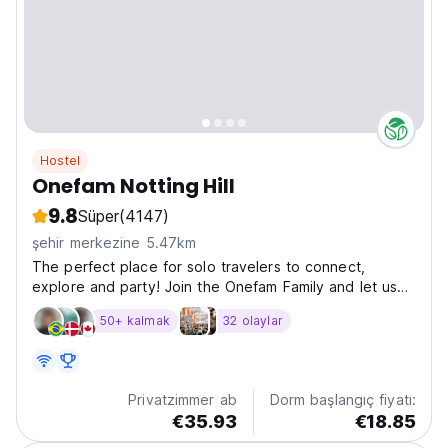
Hostel
Onefam Notting Hill
9.8
Süper
(4147)
şehir merkezine 5.47km
The perfect place for solo travelers to connect,
explore and party! Join the Onefam Family and let us
show you the beautiful city of London! What really
50+ kalmak
32 olaylar
makes our hostel unique and what has helped us win
HostelWorld awards year after year, are our amazing...
Privatzimmer ab
Dorm başlangıç fiyatı:
€35.93
€18.85