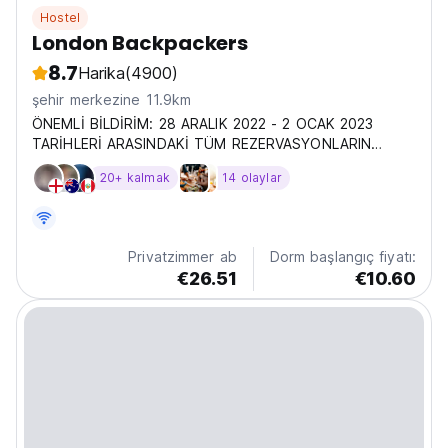
Hostel
London Backpackers
8.7
Harika
(4900)
şehir merkezine 11.9km
ÖNEMLİ BİLDİRİM: 28 ARALIK 2022 - 2 OCAK 2023
TARİHLERİ ARASINDAKİ TÜM REZERVASYONLARIN
ÜCRETİ ADVA'DA ÖDEME YAPILACAKTIR.
20+ kalmak
14 olaylar
Privatzimmer ab
Dorm başlangıç fiyatı:
€26.51
€10.60