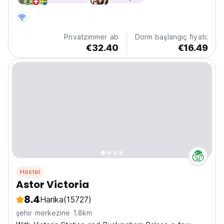
London's greatest museums including the Natural
History Museum, Victoria & Albert, and Science
Museum. The hostel is...
Privatzimmer ab
Dorm başlangıç fiyatı:
€32.40
€16.49
Hostel
Astor Victoria
8.4
Harika
(15727)
şehir merkezine 1.8km