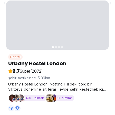
Hostel
Urbany Hostel London
9.7
Süper
(2072)
şehir merkezine 5.39km
Urbany Hostel London, Notting Hill'deki tipik bir
Viktorya dönemine ait teraslı evde şehri keşfetmek için
mükemmel bir mekan sunmaktadır. Konuklar ücretsiz Wi-
40+ kalmak
11 olaylar
Fi, bagaj muhafazası, havlu kiralama, temel çamaşırhane
hizmeti ve güvenlik için CCTV'den yararlanabilirler.