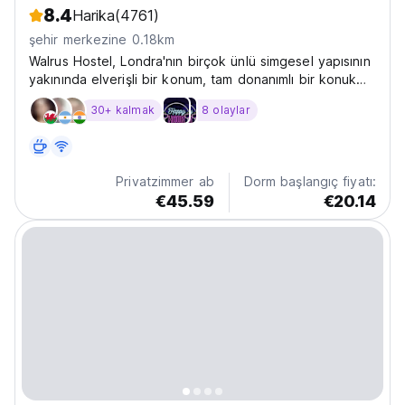
8.4
Harika
(4761)
şehir merkezine 0.18km
Walrus Hostel, Londra'nın birçok ünlü simgesel yapısının
yakınında elverişli bir konum, tam donanımlı bir konuk
mutfağı, geleneksel bir İngiliz pub'ı ve bir vasi eşliğinde
30+ kalmak
8 olaylar
18 yaşın altındakiler için güvenli bir ortam sunmaktadır.
Privatzimmer ab
Dorm başlangıç fiyatı:
€45.59
€20.14