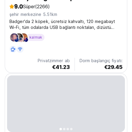
9.0
Süper
(2266)
şehir merkezine 5.51km
Badger'da 2 köpek, ücretsiz kahvaltı, 120 megabayt
Wi-Fi, tüm odalarda USB bağlantı noktaları, dizüstü
bilgisayar korumalı kişisel dolaplar, gün boyu çay ve
kalmak
kahve, barbekü ve bahçe erişimi, bagaj muhafazası
bulunmaktadır.
Privatzimmer ab
Dorm başlangıç fiyatı:
€41.23
€29.45