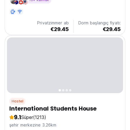
Sarayı'na 15 dakika, Trafalgar meydanına ise 20 dakika
yürüme mesafesindedir.
Privatzimmer ab
Dorm başlangıç fiyatı:
€29.45
€29.45
Hostel
International Students House
9.1
Süper
(1213)
şehir merkezine 3.26km