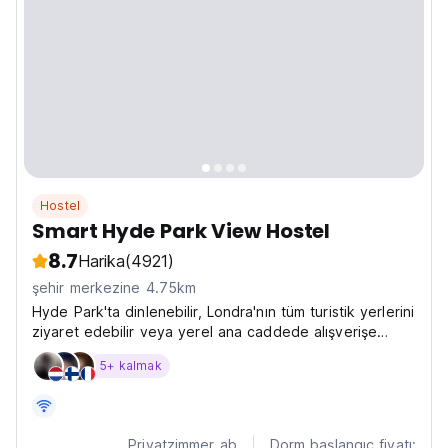
Hostel
Smart Hyde Park View Hostel
8.7
Harika
(4921)
şehir merkezine 4.75km
Hyde Park'ta dinlenebilir, Londra'nın tüm turistik yerlerini
ziyaret edebilir veya yerel ana caddede alışverişe
çıkabilirsiniz.
5+ kalmak
Privatzimmer ab
Dorm başlangıç fiyatı: