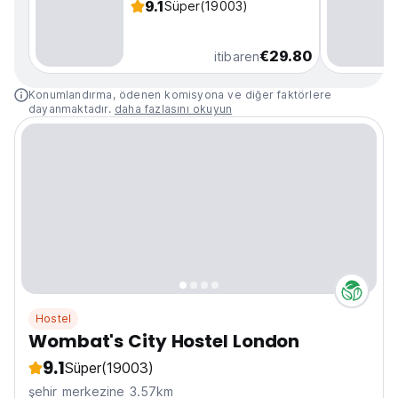
9.1
Süper
(19003)
€29.80
itibaren
Konumlandırma, ödenen komisyona ve diğer faktörlere
dayanmaktadır.
daha fazlasını okuyun
Hostel
Wombat's City Hostel London
9.1
Süper
(19003)
şehir merkezine 3.57km