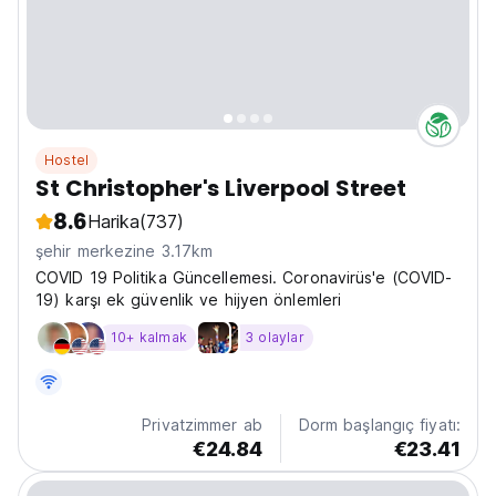
Hostel
St Christopher's Liverpool Street
8.6
Harika
(737)
şehir merkezine 3.17km
COVID 19 Politika Güncellemesi. Coronavirüs'e (COVID-
19) karşı ek güvenlik ve hijyen önlemleri
10+ kalmak
3 olaylar
Privatzimmer ab
Dorm başlangıç fiyatı:
€24.84
€23.41