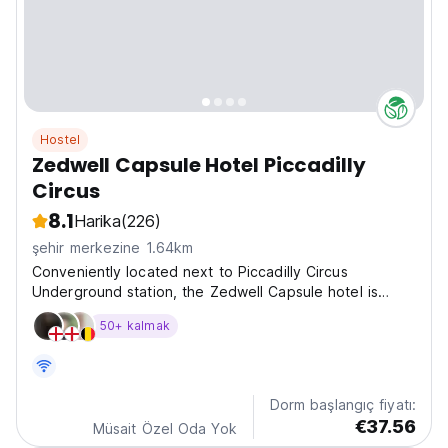
Hostel
Zedwell Capsule Hotel Piccadilly
Circus
8.1
Harika
(226)
şehir merkezine 1.64km
Conveniently located next to Piccadilly Circus
Underground station, the Zedwell Capsule hotel is
designed to help you relax from the moment you
50+ kalmak
arrive. This hotel redefines the traditional shared
accommodation experience by prioritising your comfort
and quality...
Dorm başlangıç fiyatı:
€37.56
Müsait Özel Oda Yok