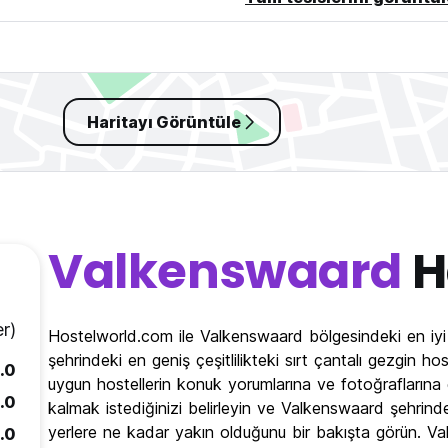
Haritayı Görüntüle
Valkenswaard
H
r)
Hostelworld.com ile Valkenswaard bölgesindeki en iy
şehrindeki en geniş çeşitlilikteki sırt çantalı gezgin h
.0
uygun hostellerin konuk yorumlarına ve fotoğraflarına
.0
kalmak istediğinizi belirleyin ve Valkenswaard şehrindek
yerlere ne kadar yakın olduğunu bir bakışta görün. V
.0