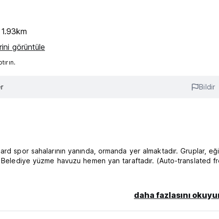
 1.93km
ini görüntüle
ırın.
r
Bildir
ard spor sahalarının yanında, ormanda yer almaktadır. Gruplar, eğ
a. Belediye yüzme havuzu hemen yan taraftadır. (Auto-translated f
daha fazlasını okuyu