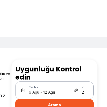
Uygunluğu Kontrol
itim ve
edin
rom
Tarihler
Kişi Sayısı
n
Arama