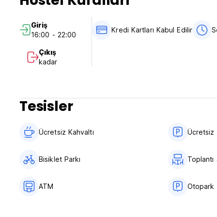
Hostel Kuralları
Giriş
Kredi Kartları Kabul Edilir
S
16:00 - 22:00
Çıkış
kadar
Tesisler
Ücretsiz Kahvaltı‎
Ücretsiz
Bisiklet Parkı
Toplantı
ATM
Otopark