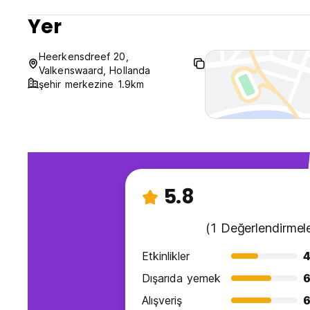
Yer
Heerkensdreef 20,
Valkenswaard, Hollanda
şehir merkezine 1.9km
5.8
(1 Değerlendirmele
Etkinlikler
4
Dışarıda yemek
6
Alışveriş
6