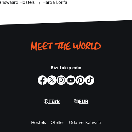
enswaard Hostels
Harba Lorifa
Bizi takip edin
Türk
EUR
Hostels
Oteller
Oda ve Kahvaltı