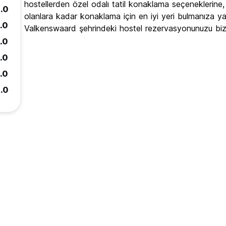
hostellerden özel odalı tatil konaklama seçeneklerine, 5
.0
olanlara kadar konaklama için en iyi yeri bulmanıza yardı
.0
Valkenswaard şehrindeki hostel rezervasyonunuzu biz
.0
.0
.0
.0