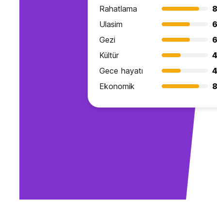
Rahatlama
8
Ulasim
6
Gezi
6
Kültür
4
Gece hayatı
4
Ekonomik
8