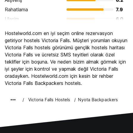
Alışveriş
6.2
Rahatlama
7.9
Ulasim
6.0
Gezi
9.1
Hostelworld.com en iyi seçim online rezervasyon
Kültür
6.7
getiriyor hostels Victoria Falls. Müşteri yorumları okuyun
Gece hayatı
Victoria Falls hostels görünümü gençlik hostels haritası
6.4
Victoria Falls ve ücretsiz SMS teyitleri olarak özel
Ekonomik
6.3
teklifler için boşuna. Ve neden bizim almak görmek için
iyi şeyler için kontrol ve yapmak değil Victoria Falls
oradayken. Hostelworld.com için kesin bir rehber
Victoria Falls Backpackers hostels.
Victoria Falls Hostels
Nyota Backpackers