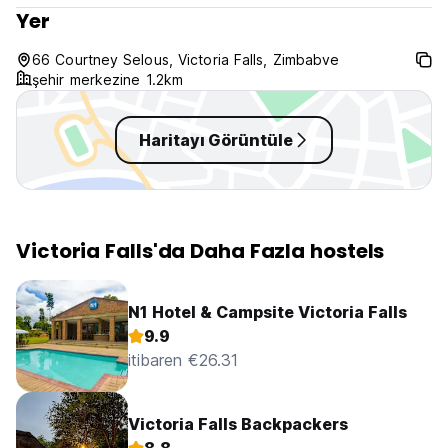
Yer
66 Courtney Selous, Victoria Falls, Zimbabve
şehir merkezine 1.2km
Haritayı Görüntüle
Victoria Falls'da Daha Fazla hostels
N1 Hotel & Campsite Victoria Falls
9.9
itibaren €26.31
Victoria Falls Backpackers