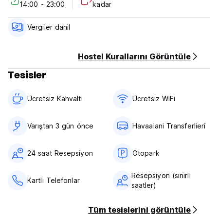
14:00 - 23:00
kadar
Mambo Backpackers Policies & Conditions:
Cancellation policy: 72 hours before arrival.
Vergiler dahil
Check in from 14:00 to 23:00 .
Check out before 11:00 .
Hostel Kurallarını Görüntüle
Tesisler
Payment upon arrival by cash, credit cards, debit cards.
This property may pre-authorise your card before arrival.
Ücretsiz Kahvaltı‎
Ücretsiz WiFi
Taxes included.
Breakfast included.
Varıştan 3 gün önce
Havaalani Transferlierí
General:
24 hour Reception.
No curfew.
24 saat Resepsiyon
Otopark
Pet friendly.
Child friendly.
Resepsiyon (sınırlı
Kartlı Telefonlar
saatler)
Tüm tesislerini görüntüle