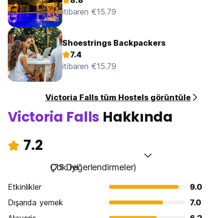
8.8
itibaren €15.79
Shoestrings Backpackers
7.4
itibaren €15.79
Victoria Falls tüm Hostels görüntüle
Victoria Falls
Hakkında
7.2
Çok iyi
(71 Değerlendirmeler)
Etkinlikler
9.0
Dışarıda yemek
7.0