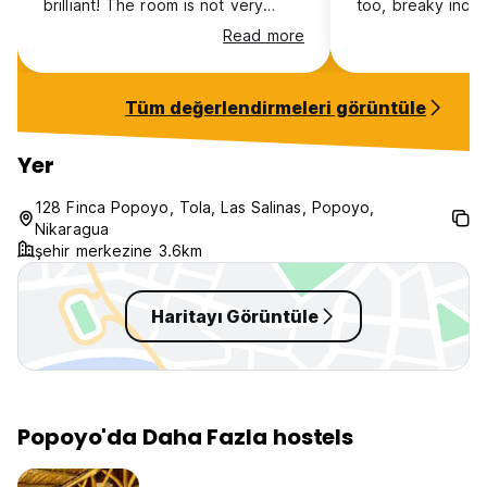
brilliant! The room is not very
too, breaky incl
clean (my bed had dirt covering it
Dorm was great a
Read more
when I got there), there are
open though but 
various insects and geckos in the
Awesome times
room. There are no curtains or
Tüm değerlendirmeleri görüntüle
privacy on the beds (and no
curtains to block light into the
room so bring an eye mask) and
Yer
there’s no soap in the toilets.
128 Finca Popoyo, Tola, Las Salinas, Popoyo,
Nikaragua
şehir merkezine 3.6km
Haritayı Görüntüle
Popoyo'da Daha Fazla hostels