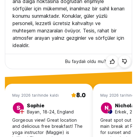
ana dalga noktasına doğrudan erişimiyle
sörfçüler için mükemmel, inanılmaz bir sahil kenarı
konumu sunmaktadır. Konuklar, güler yüzlü
personeli, lezzetli ücretsiz kahvaltıyı ve
muhteşem manzaraları övüyor. Tesis, rahat bir
atmosfer arayan yalnız gezginler ve sörfçüler için
idealdir.
Bu faydalı oldu mu?
8.0
May 2026 tarihinde kaldı
May 2026 tarihinde
Sophie
Nicholas
S
N
Bayan, 18-24, England
Erkek, 25-
Gorgeous view! Great location
Great spot out th
and delicious free breakfast! The
main break at P
yoga instructor (Maggie) is
for sunset and 