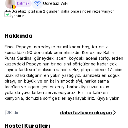
Ücretsiz WiFi
kalmak
Ücretsiz iptal için 2 günden daha öncesinden rezervasyon
yaptırın.
Hakkında
Finca Popoyo, neredeyse bir mil kadar boş, tertemiz
kumsaldaki 90 dönümlük cennetimizdir. Körfezimiz Bahia
Punta Sardina, güneydeki acemi koydaki acemi sörfçülerden
kuzeydeki Popoyo'nun birinci sınıf sörfçülerine kadar çok
sayıda farklı sörf molasına sahiptir. Biz, plaja sadece 17 adım
uzaklıktaki dalganın en yakın yastığıyız. Sahildeki en soğuk
birayı, en büyük ve en kalın smoothie'yi, harika sarma
taco'ları ve sigara içenler en iyi barbeküyü uzun uzun
yollarda yuvarlarken servis ediyoruz. Bizimle kalırken
kamyonla, domuzla sörf gezileri ayarlayabiliriz. Kıyıya yakın
balıkçılık harikadır. Binicilik için harika plaj ve patika
gezilerimiz var. Ve yakında çok daha fazlası!
daha fazlasını okuyun
Bildir
Nikaragua'nın en iyi bölgelerinden birinde, Refugio de Vida
Hostel Kuralları
Silvestre Río Escalante Chacocente, Playa Popoyo, Playa ve