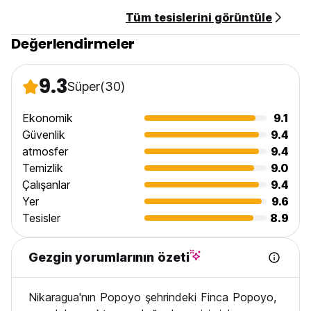
Varışta nakit, kredi kartları ve banka kartlarıyla ödeme.
Tüm tesislerini görüntüle
Bu tesis ön provizyon alabilir
Değerlendirmeler
Vergiler hariç - %15,00
Kahvaltı dahil değildir.
9.3
Süper
(30)
Genel:
Resepsiyon hizmeti günün 24 saati açıktır
Ekonomik
9.1
Sokağa çıkma yasağı yok.
Güvenlik
9.4
Maksimum kalış süresi 30 gündür. (Auto-translated from
atmosfer
9.4
original language)
Temizlik
9.0
Çalışanlar
9.4
Yer
9.6
Tesisler
8.9
Gezgin yorumlarının özeti
Nikaragua'nın Popoyo şehrindeki Finca Popoyo,