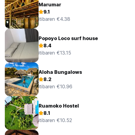
Marumar
9.1
itibaren €4.38
Popoyo Loco surf house
8.4
itibaren €13.15
Aloha Bungalows
8.2
itibaren €10.96
Ruamoko Hostel
8.1
itibaren €10.52