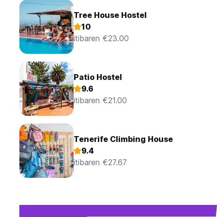
Sokağa çıkma yasağı yok.
Tree House Hostel
¡¡¡Müşterinin dikkatsizliği nedeniyle kaybolan eşyalardan The
10
itibaren €23.00
Patio Hostel
9.6
itibaren €21.00
Tenerife Climbing House
9.4
itibaren €27.67