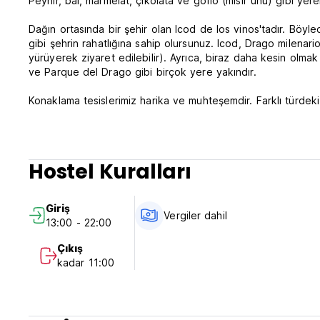
Peynir, bal, marmelat, çikolata ve gofio (mısır unu) gibi yere
Dağın ortasında bir şehir olan Icod de los vinos'tadır. Bö
gibi şehrin rahatlığına sahip olursunuz. Icod, Drago milenar
yürüyerek ziyaret edilebilir). Ayrıca, biraz daha kesin ol
ve Parque del Drago gibi birçok yere yakındır.
Konaklama tesislerimiz harika ve muhteşemdir. Farklı türdeki 
biliyoruz. Odalarımız büyük olup tamamı gece kan dolaşımın
donatılmıştır.
ÇEVRE
Hostel Kuralları
1.- Drago Milenario. herhangi bir yıllık halka veya büyüme 
önceki dallanma noktalarının sayısına göre tahmin edilebilir.
Milenario' (bin yıllık ejderha) adı verilen örnek, bu türün yaş
Giriş
birkaç bin değil, en fazla 365 olmak üzere 250 yıl civarın
Vergiler dahil
13:00 - 22:00
ağacıdır. Devasa gövdesi, en alt dalların tabanlarından çık
Gövde boyunca inerek gövdeye sıkıca tutunurlar, onunla büt
Çıkış
2.- Cueva del Viento ('Rüzgar Mağarası') yer altı kompleksi,
kadar 11:00
tüpü[1] ve dünyanın beşinci büyük lav tüpüdür. Aynı zamand
karmaşık volkanik tüpü olarak kabul edilir.[3]
Teide Dağı'nın yanındaki Pico Viejo'dan gelen lav akıntıları 
Icod de los Vinos kasabasında yer almaktadır.