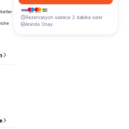
rketler
Rezervasyon sadece 2 dakika sürer
anche
Anında Onay
arla
n
madan
go
ği gibi
 draco
elir.
v
anın en
e
eyindeki