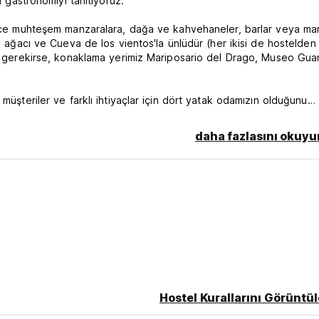
l gastronomiyi tanıtıyoruz.
ylece muhteşem manzaralara, dağa ve kahvehaneler, barlar veya ma
io ağacı ve Cueva de los vientos'la ünlüdür (her ikisi de hostelden
mak gerekirse, konaklama yerimiz Mariposario del Drago, Museo Gu
müşteriler ve farklı ihtiyaçlar için dört yatak odamızın olduğunu
ı sağlayan ve daha iyi dinlenmeye yardımcı olan ergonomik yatakl
daha fazlasını okuyu
halkası göstermez, dolayısıyla ağacın yaşı yalnızca kanopiye ulaş
 Tenerife'nin kuzeybatısındaki Icod de los Vinos'ta yetişen 'El Dra
ayan en eski bitkisidir. 1975 yılında yaşının, daha önce iddia edildi
da olduğu tahmin ediliyordu.[6] Aynı zamanda yaşayan en büyük D.
an ve toprağa doğru büyüyen hava kökleri kümelerinin katkısından g
ünleşirler ve radyal büyümesine katkıda bulunurlar.
 Hawaii'deki bir dizi lav tüpünden[2] sonra Avrupa'nın en büyük la
a çeşitli seviye ve geçitlerden oluşan morfolojisi nedeniyle düny
Hostel Kurallarını Görüntül
tarafından yaratılmıştır. Mağara, İspanya'nın Tenerife adasının kuz