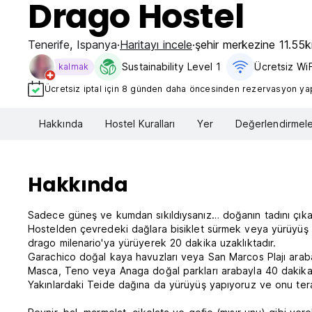
Drago Hostel
Tenerife
,
Ispanya
Haritayı incele
şehir merkezine 11.55
Sustainability Level 1
Ücretsiz WiF
kalmak
Ücretsiz iptal için 8 günden daha öncesinden rezervasyon yapt
Hakkında
Hostel Kuralları
Yer
Değerlendirmele
Hakkında
Sadece güneş ve kumdan sıkıldıysanız… doğanın tadını çıka
Hostelden çevredeki dağlara bisiklet sürmek veya yürüyüş y
drago milenario'ya yürüyerek 20 dakika uzaklıktadır.
Garachico doğal kaya havuzları veya San Marcos Plajı arab
Masca, Teno veya Anaga doğal parkları arabayla 40 dakika 
Yakınlardaki Teide dağına da yürüyüş yapıyoruz ve onu teras