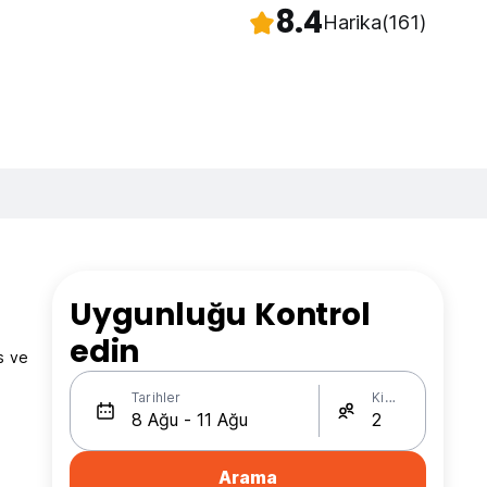
8.4
Harika
(161)
Uygunluğu Kontrol
edin
s ve
Tarihler
Kişi Sayısı
Arama