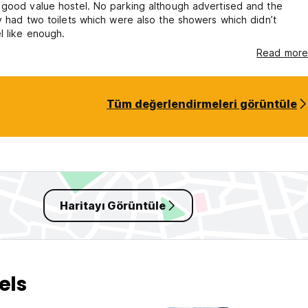
 good value hostel. No parking although advertised and the
 en yüksek onuncu adası yapar. . Aktif olmaya devam ediyor: En s
y had two toilets which were also the showers which didn’t
ro havalandırmasından meydana geldi. Birleşmiş Milletler Afet Aza
l like enough.
co, Icod de los Vinos ve Puerto de la Cruz olan birkaç büyük kasa
rledi. Teide, Pico Viejo ve Montaña Blanca, Tenerife'nin Merkezi Vo
Read more
Tüm değerlendirmeleri görüntüle
Haritayı Görüntüle
els