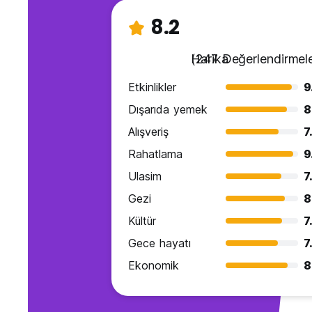
8.2
Harika
(247 Değerlendirmele
Etkinlikler
9
Dışarıda yemek
8
Alışveriş
7
Rahatlama
9
Ulasim
7
Gezi
8
Kültür
7
Gece hayatı
7
Ekonomik
8