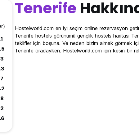
Tenerife
Hakkın
r)
Hostelworld.com en iyi seçim online rezervasyon getir
Tenerife hostels görünümü gençlik hostels haritası Ten
.1
teklifler için boşuna. Ve neden bizim almak görmek içi
.5
Tenerife oradayken. Hostelworld.com için kesin bir r
.3
.3
.7
.2
.8
.2
.6