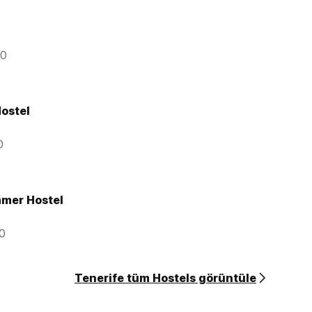
ge)
00
ostel
0
mer Hostel
00
Tenerife tüm Hostels görüntüle