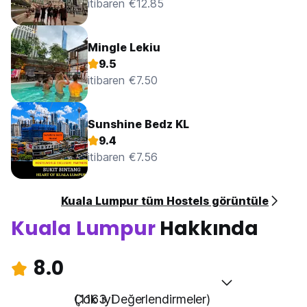
itibaren €12.85
Mingle Lekiu
9.5
itibaren €7.50
Sunshine Bedz KL
9.4
itibaren €7.56
Kuala Lumpur tüm Hostels görüntüle
Kuala Lumpur
Hakkında
8.0
Çok iyi
(1163 Değerlendirmeler)