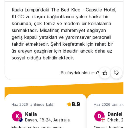
Kuala Lumpur'daki The Bed Klcc - Capsule Hotel,
KLCC ve ulaşım bağlantılarına yakın harika bir
konumda, çok temiz ve modern bir konaklama
sunmaktadır. Misafirler, mahremiyet sağlayan
geniş kapsül yatakları ve yardımsever personeli
takdir etmektedir. Şehri keşfetmek için rahat bir
üs arayan gezginler için idealdir, ancak daha az
sosyal olduğu belirtilmektedir.
Bu faydalı oldu mu?
8.9
Haz 2026 tarihinde kaldı
Haz 2026 tarihinde 
Kaila
Daniel
K
D
Bayan, 18-24, Australia
Erkek, 25-
Modern setup, pods were
Overall functions