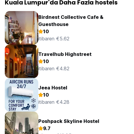
Kuala Lumpur'da Daha Fazla hostels
Birdnest Collective Cafe &
Guesthouse
10
itibaren €5.62
Travelhub Highstreet
10
itibaren €4.82
Jeea Hostel
10
itibaren €4.28
Poshpack Skyline Hostel
9.7