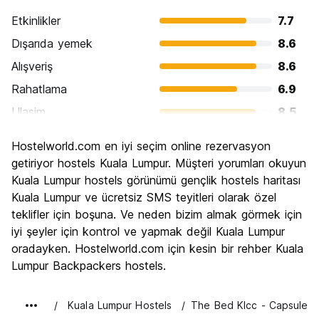
Etkinlikler
7.7
Dışarıda yemek
8.6
Alışveriş
8.6
Rahatlama
6.9
Ulasim
8.5
Gezi
7.9
Hostelworld.com en iyi seçim online rezervasyon
Kültür
8.0
getiriyor hostels Kuala Lumpur. Müşteri yorumları okuyun
Gece hayatı
Kuala Lumpur hostels görünümü gençlik hostels haritası
7.4
Kuala Lumpur ve ücretsiz SMS teyitleri olarak özel
Ekonomik
8.1
teklifler için boşuna. Ve neden bizim almak görmek için
iyi şeyler için kontrol ve yapmak değil Kuala Lumpur
oradayken. Hostelworld.com için kesin bir rehber Kuala
Lumpur Backpackers hostels.
Kuala Lumpur Hostels
The Bed Klcc - Capsule H