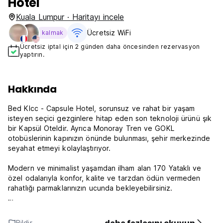
Hotel
Kuala Lumpur · Haritayı incele
Ücretsiz WiFi
kalmak
Ücretsiz iptal için 2 günden daha öncesinden rezervasyon
yaptırın.
Hakkında
Bed Klcc - Capsule Hotel, sorunsuz ve rahat bir yaşam
isteyen seçici gezginlere hitap eden son teknoloji ürünü şık
bir Kapsül Oteldir. Ayrıca Monoray Tren ve GOKL
otobüslerinin kapınızın önünde bulunması, şehir merkezinde
seyahat etmeyi kolaylaştırıyor.
Modern ve minimalist yaşamdan ilham alan 170 Yataklı ve
özel odalarıyla konfor, kalite ve tarzdan ödün vermeden
rahatlığı parmaklarınızın ucunda bekleyebilirsiniz.
Kahve/Çay ve Wi-Fi dahildir.
Bildir