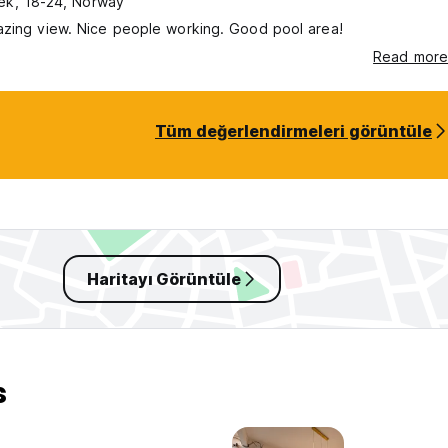
ek, 18-24, Norway
azing view. Nice people working. Good pool area!
Read more
Tüm değerlendirmeleri görüntüle
Haritayı Görüntüle
s