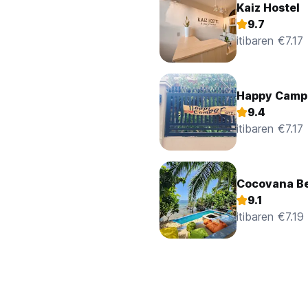
Kaiz Hostel
9.7
itibaren €7.17
Happy Campe
9.4
itibaren €7.17
Cocovana Be
9.1
itibaren €7.19