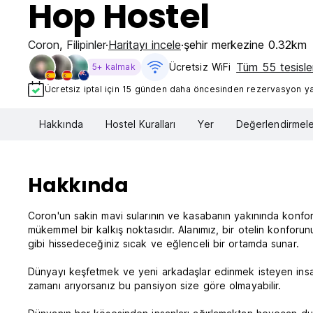
Hop Hostel
Coron
,
Filipinler
Haritayı incele
şehir merkezine 0.32km
Tüm 55 tesisler
Ücretsiz WiFi
5+ kalmak
Ücretsiz iptal için 15 günden daha öncesinden rezervasyon yap
Hakkında
Hostel Kuralları
Yer
Değerlendirmele
Hakkında
Coron'un sakin mavi sularının ve kasabanın yakınında konfor
mükemmel bir kalkış noktasıdır. Alanımız, bir otelin konforun
gibi hissedeceğiniz sıcak ve eğlenceli bir ortamda sunar.
Dünyayı keşfetmek ve yeni arkadaşlar edinmek isteyen insanl
zamanı arıyorsanız bu pansiyon size göre olmayabilir.