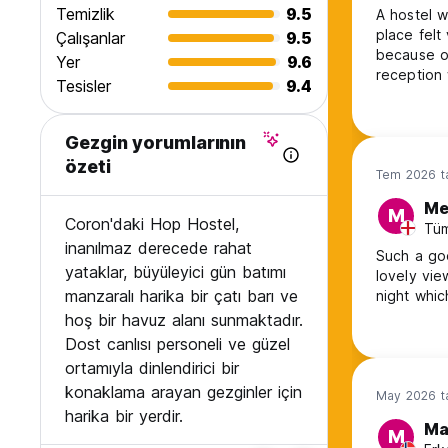
Temizlik
9.5
A hostel w
place felt
Çalışanlar
9.5
because of
Yer
9.6
reception 
Tesisler
9.4
Gezgin yorumlarının
özeti
Tem 2026 ta
Me
M
Coron'daki Hop Hostel,
Tüm
inanılmaz derecede rahat
Such a goo
yataklar, büyüleyici gün batımı
lovely vie
manzaralı harika bir çatı barı ve
night whic
hoş bir havuz alanı sunmaktadır.
Dost canlısı personeli ve güzel
ortamıyla dinlendirici bir
konaklama arayan gezginler için
May 2026 ta
harika bir yerdir.
Ma
M