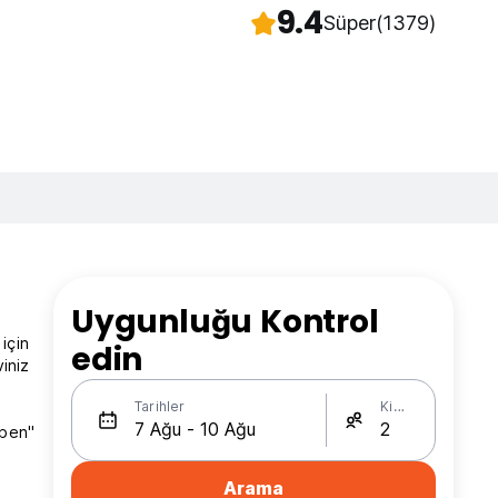
9.4
Süper
(1379)
Uygunluğu Kontrol
için
edin
iniz
Tarihler
Kişi Sayısı
"ben"
Arama