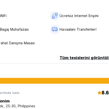
WiFi
Ücretsiz Internet Erişimi
 Bagaj Muhafazası
Havaalani Transferlierí
yahat Danışma Masası
Tüm tesislerini görüntül
8.6
rihinde kaldı
onim
ek, 25-30, Philippines