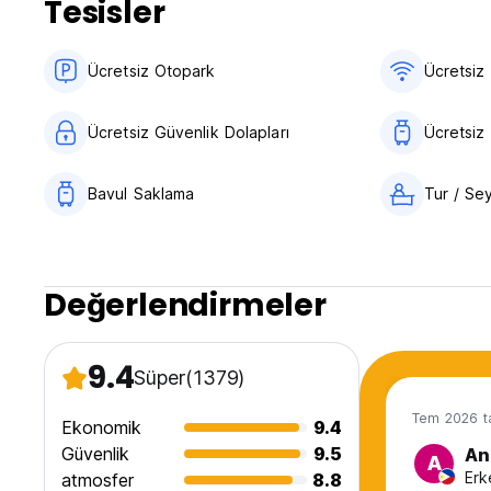
Tesisler
Ücretsiz Otopark
Ücretsiz 
Ücretsiz Güvenlik Dolapları
Ücretsiz
Bavul Saklama
Tur / Se
Değerlendirmeler
9.4
Süper
(1379)
Tem 2026 ta
Ekonomik
9.4
Güvenlik
9.5
An
A
Erk
atmosfer
8.8