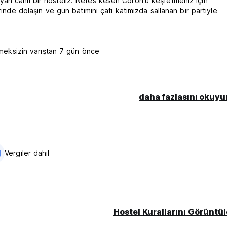
an canlı bir hosteliz. Nefes kesen Coron'u keşfetmeniz için
rinde dolaşın ve gün batımını çatı katımızda sallanan bir partiyle
ilmeksizin varıştan 7 gün önce
 ücreti tahsil edilecektir.
daha fazlasını okuyu
/hizmet bedeli misafire aittir)
0 - 16:00 saatleri arasında KAPALI hale getirilmektedir.
Vergiler dahil
ca 1 kişi
from original language)
Hostel Kurallarını Görüntül