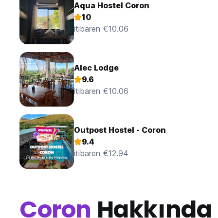
Aqua Hostel Coron
10
itibaren €10.06
Alec Lodge
9.6
itibaren €10.06
Outpost Hostel - Coron
9.4
itibaren €12.94
Coron
Hakkında