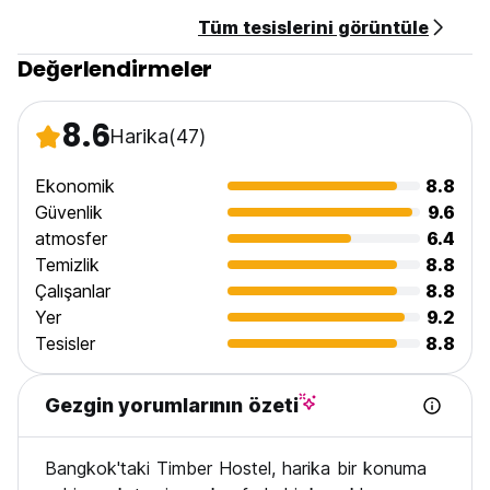
10. Varışta nakit olarak 200 THB tutarında anahtar kartı
Tüm tesislerini görüntüle
depozitosu ödenmesi gerekmektedir.
11. Otel personeli neredeyse her gün 24 saat
Değerlendirmeler
hizmetinizdedir. Ancak standart giriş saati hâlâ 14:00'tir.
23:00'e kadar. Bu saatten sonra konukların geceleri gürültü
yapmamak için tesisle iletişime geçmeleri gerekmektedir.
8.6
Harika
(47)
(Auto-translated from original language)
Ekonomik
8.8
Güvenlik
9.6
atmosfer
6.4
Temizlik
8.8
Çalışanlar
8.8
Yer
9.2
Tesisler
8.8
Gezgin yorumlarının özeti
Bangkok'taki Timber Hostel, harika bir konuma