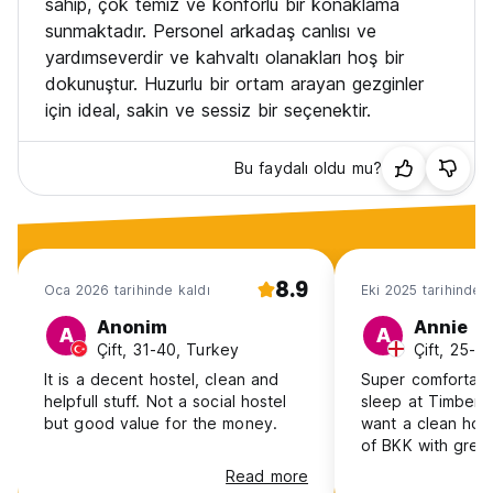
sahip, çok temiz ve konforlu bir konaklama
sunmaktadır. Personel arkadaş canlısı ve
yardımseverdir ve kahvaltı olanakları hoş bir
dokunuştur. Huzurlu bir ortam arayan gezginler
için ideal, sakin ve sessiz bir seçenektir.
Bu faydalı oldu mu?
8.9
Oca 2026 tarihinde kaldı
Eki 2025 tarihinde k
Anonim
Annie
A
A
Çift, 31-40, Turkey
Çift, 25-3
It is a decent hostel, clean and
Super comfortable
helpfull stuff. Not a social hostel
sleep at Timber H
but good value for the money.
want a clean host
of BKK with great
is the place. The
Read more
friendly cat who w