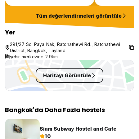
small smoking are
the hostel who l
Tüm değerlendirmeleri görüntüle
Yer
291/27 Soi Paya Nak, Ratchathewi Rd., Ratchathewi
District, Bangkok, Tayland
şehir merkezine 2.9km
Haritayı Görüntüle
Bangkok'da Daha Fazla hostels
Siam Subway Hostel and Cafe
10