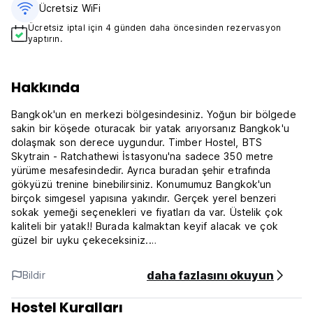
Ücretsiz WiFi
Ücretsiz iptal için 4 günden daha öncesinden rezervasyon
yaptırın.
Hakkında
Bangkok'un en merkezi bölgesindesiniz. Yoğun bir bölgede
sakin bir köşede oturacak bir yatak arıyorsanız Bangkok'u
dolaşmak son derece uygundur. Timber Hostel, BTS
Skytrain - Ratchathewi İstasyonu'na sadece 350 metre
yürüme mesafesindedir. Ayrıca buradan şehir etrafında
gökyüzü trenine binebilirsiniz. Konumumuz Bangkok'un
birçok simgesel yapısına yakındır. Gerçek yerel benzeri
sokak yemeği seçenekleri ve fiyatları da var. Üstelik çok
kaliteli bir yatak!! Burada kalmaktan keyif alacak ve çok
güzel bir uyku çekeceksiniz.
Sizlere 4 tip oda sunuyoruz; Basic Yurt 6 Ranzalı oda,
daha fazlasını okuyun
Bildir
Standart Yurt 4 Ranzalı oda, Deluxe Yurt 4 premium Ranzalı
oda ve kendi başına mahremiyet ve çalışma alanına ihtiyaç
Hostel Kuralları
duyanlar için Deluxe Özel Oda. Odalar ortak banyo ve