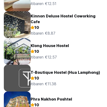
itibaren €12.51
Kinnon Deluxe Hostel Coworking
Cafe
10
itibaren €8.87
Klong House Hostel
10
itibaren €12.57
T-Boutique Hostel (Hua Lamphong)
10
itibaren €11.38
Phra Nakhon Poshtel
10