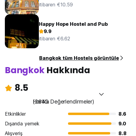
itibaren €10.59
Happy Hope Hostel and Pub
9.9
itibaren €6.62
Bangkok tüm Hostels görüntüle
Bangkok
Hakkında
8.5
Harika
(2645 Değerlendirmeler)
Etkinlikler
8.6
Dışarıda yemek
9.0
Alışveriş
8.8