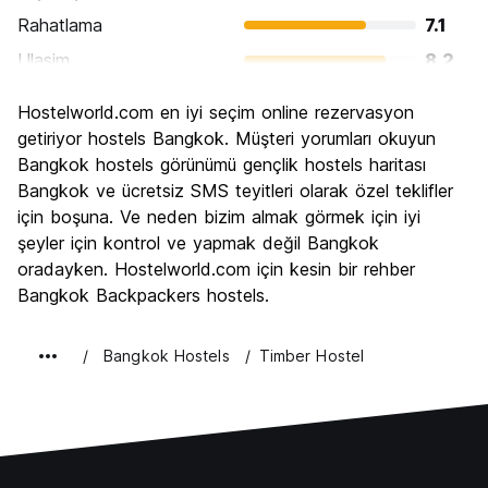
Rahatlama
7.1
Ulasim
8.2
Gezi
8.7
Hostelworld.com en iyi seçim online rezervasyon
Kültür
8.8
getiriyor hostels Bangkok. Müşteri yorumları okuyun
Gece hayatı
Bangkok hostels görünümü gençlik hostels haritası
8.6
Bangkok ve ücretsiz SMS teyitleri olarak özel teklifler
Ekonomik
8.6
için boşuna. Ve neden bizim almak görmek için iyi
şeyler için kontrol ve yapmak değil Bangkok
oradayken. Hostelworld.com için kesin bir rehber
Bangkok Backpackers hostels.
Bangkok Hostels
Timber Hostel