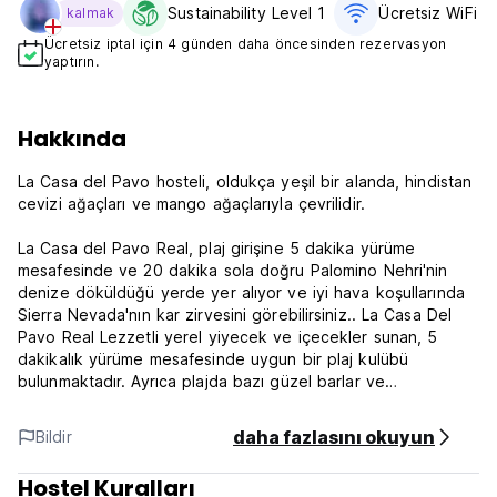
Sustainability Level 1
Ücretsiz WiFi
kalmak
Ücretsiz iptal için 4 günden daha öncesinden rezervasyon
yaptırın.
Hakkında
La Casa del Pavo hosteli, oldukça yeşil bir alanda, hindistan
cevizi ağaçları ve mango ağaçlarıyla çevrilidir.
La Casa del Pavo Real, plaj girişine 5 dakika yürüme
mesafesinde ve 20 dakika sola doğru Palomino Nehri'nin
denize döküldüğü yerde yer alıyor ve iyi hava koşullarında
Sierra Nevada'nın kar zirvesini görebilirsiniz.. La Casa Del
Pavo Real Lezzetli yerel yiyecek ve içecekler sunan, 5
dakikalık yürüme mesafesinde uygun bir plaj kulübü
bulunmaktadır. Ayrıca plajda bazı güzel barlar ve
restoranların yanı sıra moto-taksi ile veya 10-15 dakikalık
yürüyüşle ulaşılabilen Palomino'nun ana yolu da
daha fazlasını okuyun
Bildir
bulunmaktadır.
Hostel Kuralları
La Casa del Pavo Real