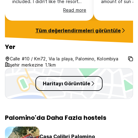
included. I didn’t like the resort
amount of sun and
style feel, but that might have to
relaxed vibe. Eve
Read more
do with the fact that it’s a hotel
pretty clean and
mixed with a hostel. At the
really good, but 
moment very quiet, good
a little while for i
Tüm değerlendirmeleri görüntüle
mattresses
street parallel to
it’s a 5-10 minute
shops and restaur
Yer
very dark walk at 
very safe - I’m a
Calle #10 / Km72, Via la playa, Palomino, Kolombiya
backpacker.
şehir merkezine 1.1km
Haritayı Görüntüle
Palomino'da Daha Fazla hostels
Casa Colibri Palomino