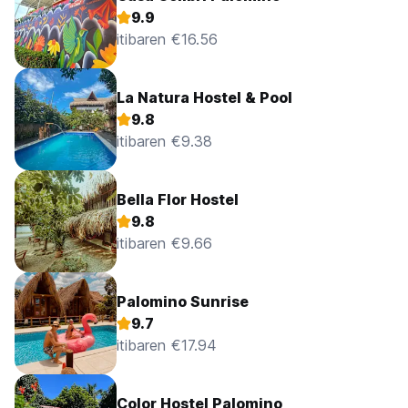
9.9
itibaren €16.56
La Natura Hostel & Pool
9.8
itibaren €9.38
Bella Flor Hostel
9.8
itibaren €9.66
Palomino Sunrise
9.7
itibaren €17.94
Color Hostel Palomino