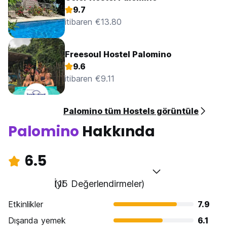
9.7
itibaren €13.80
Freesoul Hostel Palomino
9.6
itibaren €9.11
Palomino tüm Hostels görüntüle
Palomino
Hakkında
6.5
İyi
(15 Değerlendirmeler)
Etkinlikler
7.9
Dışarıda yemek
6.1