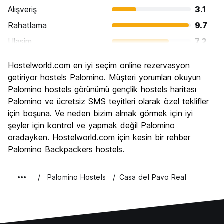
Alışveriş
3.1
Rahatlama
9.7
Ulasim
7.2
Gezi
6.0
Hostelworld.com en iyi seçim online rezervasyon
Kültür
6.0
getiriyor hostels Palomino. Müşteri yorumları okuyun
Gece hayatı
Palomino hostels görünümü gençlik hostels haritası
3.7
Palomino ve ücretsiz SMS teyitleri olarak özel teklifler
Ekonomik
8.4
için boşuna. Ve neden bizim almak görmek için iyi
şeyler için kontrol ve yapmak değil Palomino
oradayken. Hostelworld.com için kesin bir rehber
Palomino Backpackers hostels.
Palomino Hostels
Casa del Pavo Real