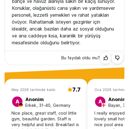
bahçe ve havuz alanıyla sakin bir kaçış sunuyor.
- Çıkış: 11:00 (geç çıkış ücreti saat başına 50.000 COP'dir)
Konuklar, olağanüstü cana yakın ve yardımsever
- Kahvaltı: 7-10:00
personeli, lezzetli yemekleri ve rahat yatakları
- Vejetaryen Restoranı: 11:00-21:00
övüyor. Rahatlamak isteyen gezginler için
- Happy hour 2x1 kokteyller: 16:00-18:00
idealdir, ancak bazıları daha az sosyal olduğunu
- Her gün saat 08.30'da yoga dersleri
- Masajlar ve daha fazlası için tesis bünyesindeki Colibry
ve ana caddeye kısa, karanlık bir yürüyüş
Spa
mesafesinde olduğunu belirtiyor.
- Tesis bünyesinde orman spor salonu
- Okuma saatleri ve çalışma için kütüphane mevcut
- 2 adet ücretsiz bisiklet mevcuttur
Bu faydalı oldu mu?
- çamaşırhane hizmeti
- Havuz her gün saat 22:00'ye kadar açıktır
Köpek barınağı Palomino ile size sörf gibi aktiviteler ve
tubing veya köpek gezdirme turları gibi turlar hakkında daha
7.7
May 2026 tarihinde kaldı
Oca 2026 tarihinde 
fazla bilgi göndermekten mutluluk duyacağız.
Anonim
Anonim
A
A
Casa del Pavo Gerçek Ekibiniz (Auto-translated from original
Erkek, 31-40, Germany
Bayan, 31
language)
Nice place, great staff, cool little
I really enjoyed m
gym, beautiful garden. Staff is
lovely small hotel
very helpful and kind. Breakfast is
nice pool area t