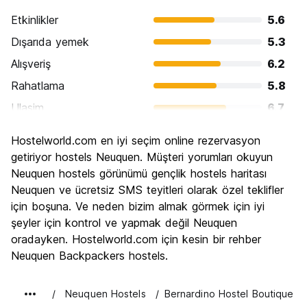
Etkinlikler
5.6
Dışarıda yemek
5.3
Alışveriş
6.2
Rahatlama
5.8
Ulasim
6.7
Gezi
6.0
Hostelworld.com en iyi seçim online rezervasyon
Kültür
5.1
getiriyor hostels Neuquen. Müşteri yorumları okuyun
Gece hayatı
Neuquen hostels görünümü gençlik hostels haritası
5.8
Neuquen ve ücretsiz SMS teyitleri olarak özel teklifler
Ekonomik
6.4
için boşuna. Ve neden bizim almak görmek için iyi
şeyler için kontrol ve yapmak değil Neuquen
oradayken. Hostelworld.com için kesin bir rehber
Neuquen Backpackers hostels.
Neuquen Hostels
Bernardino Hostel Boutique