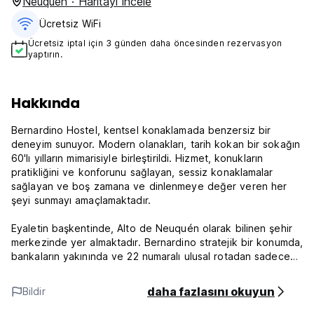
Neuquen · Haritayı incele
Ücretsiz WiFi
Ücretsiz iptal için 3 günden daha öncesinden rezervasyon
yaptırın.
Hakkında
Bernardino Hostel, kentsel konaklamada benzersiz bir
deneyim sunuyor. Modern olanakları, tarih kokan bir sokağın
60'lı yılların mimarisiyle birleştirildi. Hizmet, konukların
pratikliğini ve konforunu sağlayan, sessiz konaklamalar
sağlayan ve boş zamana ve dinlenmeye değer veren her
şeyi sunmayı amaçlamaktadır.
Eyaletin başkentinde, Alto de Neuquén olarak bilinen şehir
merkezinde yer almaktadır. Bernardino stratejik bir konumda,
bankaların yakınında ve 22 numaralı ulusal rotadan sadece
birkaç blok uzakta.
daha fazlasını okuyun
Bildir
Yurtları ve özel odaları paylaşıyoruz. Hem odalar hem de
hostel yeni açılmıştır, böylece konuklar sıcak, modern ve