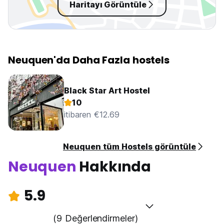
Haritayı Görüntüle
Neuquen'da Daha Fazla hostels
Black Star Art Hostel
10
itibaren €12.69
Neuquen tüm Hostels görüntüle
Neuquen
Hakkında
5.9
(9 Değerlendirmeler)