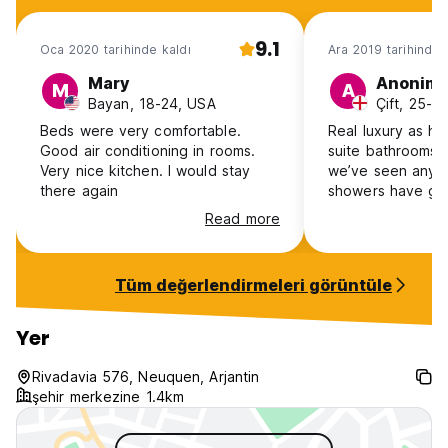
9.1
Oca 2020 tarihinde kaldı
Ara 2019 tarihinde 
Mary
Anonim
M
A
Bayan, 18-24, USA
Çift, 25-3
Beds were very comfortable.
Real luxury as ho
Good air conditioning in rooms.
suite bathrooms a
Very nice kitchen. I would stay
we’ve seen anyw
there again
showers have gre
temperature cont
Read more
bed locker cages
enough to fit our
and the kitchen 
Tüm değerlendirmeleri görüntüle
modern and well
wasn’t much of a 
the table area a
Yer
seating were goo
the time as Neuqu
Rivadavia 576, Neuquen, Arjantin
seemed like a bit
şehir merkezine 1.4km