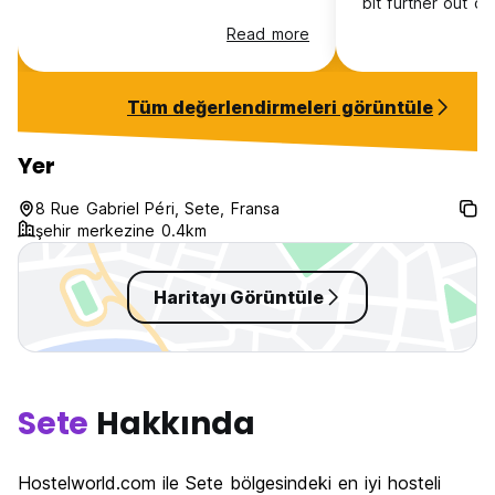
bit further out o
staff was lovely 
Read more
easy. Rooms wer
even had a cute l
our female dorm.
Tüm değerlendirmeleri görüntüle
curtains. Great s
is kitchen is supe
only space for li
Yer
comfortably in th
Lovely outside pa
8 Rue Gabriel Péri, Sete, Fransa
şehir merkezine 0.4km
Haritayı Görüntüle
Sete
Hakkında
Hostelworld.com ile Sete bölgesindeki en iyi hosteli