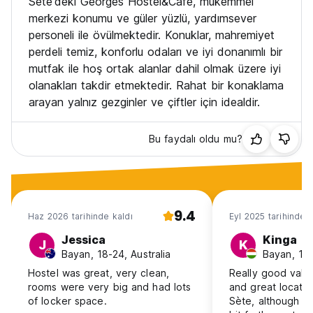
Sète'deki Georges Hostel&Café, mükemmel
merkezi konumu ve güler yüzlü, yardımsever
personeli ile övülmektedir. Konuklar, mahremiyet
perdeli temiz, konforlu odaları ve iyi donanımlı bir
mutfak ile hoş ortak alanlar dahil olmak üzere iyi
olanakları takdir etmektedir. Rahat bir konaklama
arayan yalnız gezginler ve çiftler için idealdir.
Bu faydalı oldu mu?
9.4
Haz 2026 tarihinde kaldı
Eyl 2025 tarihinde k
Jessica
Kinga
J
K
Bayan, 18-24, Australia
Bayan, 18
Hostel was great, very clean,
Really good valu
rooms were very big and had lots
and great locatio
of locker space.
Sète, although t