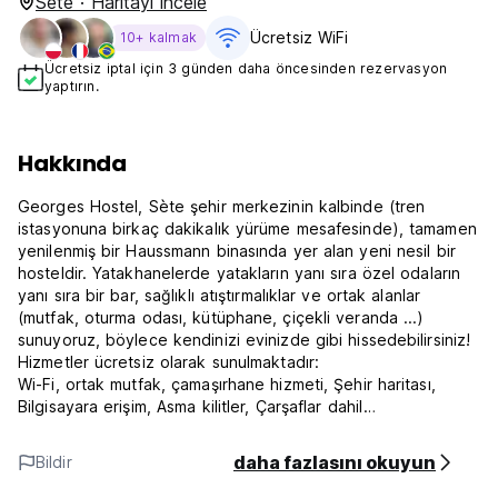
Sete · Haritayı incele
Ücretsiz WiFi
10+ kalmak
Ücretsiz iptal için 3 günden daha öncesinden rezervasyon
yaptırın.
Hakkında
Georges Hostel, Sète şehir merkezinin kalbinde (tren
istasyonuna birkaç dakikalık yürüme mesafesinde), tamamen
yenilenmiş bir Haussmann binasında yer alan yeni nesil bir
hosteldir. Yatakhanelerde yatakların yanı sıra özel odaların
yanı sıra bir bar, sağlıklı atıştırmalıklar ve ortak alanlar
(mutfak, oturma odası, kütüphane, çiçekli veranda ...)
sunuyoruz, böylece kendinizi evinizde gibi hissedebilirsiniz!
Hizmetler ücretsiz olarak sunulmaktadır:
Wi-Fi, ortak mutfak, çamaşırhane hizmeti, Şehir haritası,
Bilgisayara erişim, Asma kilitler, Çarşaflar dahil
Şehrin tadını çıkarmanız için en iyi tavsiyeleri sunacak %100
yerli personelimiz var.
daha fazlasını okuyun
Bildir
Georges Hostel, Güney'in Venedik'i Sète'yi keşfetmek için
ideal bir yerdir. Gelin ve yerel halkla gerçek bir deneyim