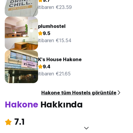
9.7
itibaren €23.59
plumhostel
9.5
itibaren €15.54
K's House Hakone
9.4
itibaren €21.65
Hakone tüm Hostels görüntüle
Hakone
Hakkında
7.1