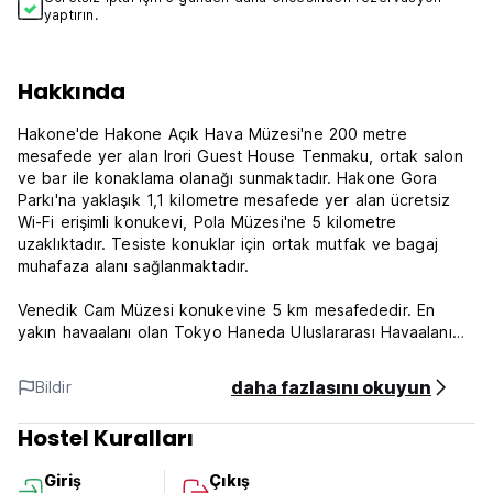
yaptırın.
Hakkında
Hakone'de Hakone Açık Hava Müzesi'ne 200 metre
mesafede yer alan Irori Guest House Tenmaku, ortak salon
ve bar ile konaklama olanağı sunmaktadır. Hakone Gora
Parkı'na yaklaşık 1,1 kilometre mesafede yer alan ücretsiz
Wi-Fi erişimli konukevi, Pola Müzesi'ne 5 kilometre
uzaklıktadır. Tesiste konuklar için ortak mutfak ve bagaj
muhafaza alanı sağlanmaktadır.
Venedik Cam Müzesi konukevine 5 km mesafededir. En
yakın havaalanı olan Tokyo Haneda Uluslararası Havaalanı
tesise 95 km mesafededir.
daha fazlasını okuyun
Bildir
Bu tesis aynı zamanda Hakone'deki en iyi puan alan
konumlardan birine sahiptir! Konuklar bölgedeki diğer
Hostel Kuralları
tesislerle karşılaştırıldığında bu konuda daha mutlular.
Giriş
Çıkış
1. Giriş saati: 16:00 - 22:00