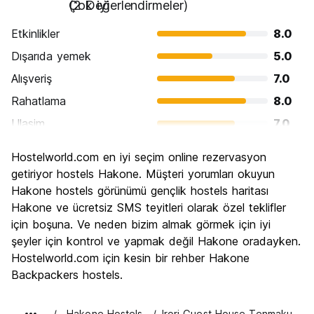
Çok iyi
(2 Değerlendirmeler)
Etkinlikler
8.0
Dışarıda yemek
5.0
Alışveriş
7.0
Rahatlama
8.0
Ulasim
7.0
Gezi
9.0
Hostelworld.com en iyi seçim online rezervasyon
Kültür
9.0
getiriyor hostels Hakone. Müşteri yorumları okuyun
Gece hayatı
Hakone hostels görünümü gençlik hostels haritası
5.0
Hakone ve ücretsiz SMS teyitleri olarak özel teklifler
Ekonomik
6.0
için boşuna. Ve neden bizim almak görmek için iyi
şeyler için kontrol ve yapmak değil Hakone oradayken.
Hostelworld.com için kesin bir rehber Hakone
Backpackers hostels.
Hakone Hostels
Irori Guest House Tenmaku