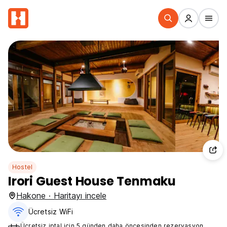
Hostel
Irori Guest House Tenmaku
Hakone · Haritayı incele
Ücretsiz WiFi
Ücretsiz iptal için 5 günden daha öncesinden rezervasyon