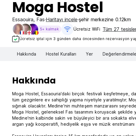
Moga Hostel
Essaouira
,
Fas
Haritayı incele
şehir merkezine 0.12km
Tüm 27 tesisler
Ücretsiz WiFi
5+ kalmak
Ücretsiz iptal için 3 günden daha öncesinden rezervasyon yapt
Hakkında
Hostel Kuralları
Yer
Değerlendirmele
Hakkında
Moga Hostel, Essaouria'daki birçok festivali keşfetmeye, d
tüm gezginlere ev sahipliği yapma niyetiyle yaratılmıştır; Mo
sığınak olacaktır. Medine'nin muhteşem manzarasını seyrede
Moga Hostel, geleneksel Fas tasarımını koruyacak şekilde y
Medine'nin kalbinde sakin ve büyüleyici bir ara sokakta elv
argan yağı kooperatifi, hediyelik eşya ve müzik enstrümanı