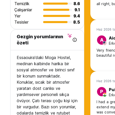
Temizlik
8.6
all right, 
Çalışanlar
9.1
Yer
9.4
Tesisler
8.5
Haz 2026 ta
Gezgin yorumlarının
Ai
A
özeti
Erk
Very frien
beautiful 
Essaouira'daki Moga Hostel,
medinan kalbinde harika bir
sosyal atmosfer ve birinci sınıf
bir konum sunmaktadır.
Haz 2026 ta
Konuklar, sıcak bir atmosfer
yaratan dost canlısı ve
Pu
P
yardımsever personeli sıkça
Erk
övüyor. Çatı terası çoğu kişi için
I had a gr
bir vurgudur. Bazı son yorumlar,
extend my
was conven
odalarda temizlik ve rutubet