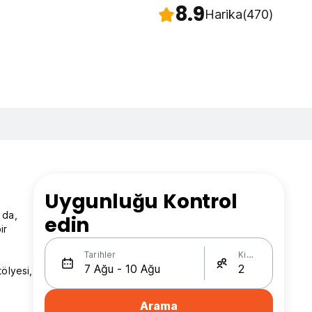
8.9
Harika
(470)
Uygunluğu Kontrol
 da,
edin
ir
Tarihler
Kişi Sayısı
ölyesi,
Arama