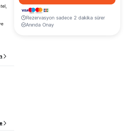
tel,
Rezervasyon sadece 2 dakika sürer
ve
Anında Onay
n
andır.
e