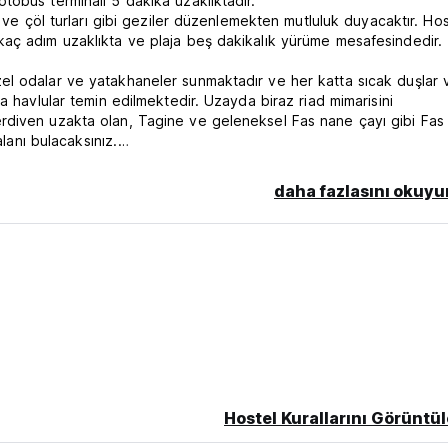
obüs terminali 5 dakika uzaklıktadır.
 ve çöl turları gibi geziler düzenlemekten mutluluk duyacaktır. Hos
aç adım uzaklıkta ve plaja beş dakikalık yürüme mesafesindedir.
el odalar ve yatakhaneler sunmaktadır ve her katta sıcak duşlar 
a havlular temin edilmektedir. Uzayda biraz riad mimarisini
rdiven uzakta olan, Tagine ve geleneksel Fas nane çayı gibi Fas
alanı bulacaksınız.
adır, her katta duş ve banyo bulunmaktadır.
daha fazlasını okuyu
da, 1 adet ikiz oda ve diğeri çift kişilik oda bulunmaktadır.
kların oturup dinlenebileceği birçok portre ile süslenmiş açık bir al
fini çıkarabileceği büyülü bir çatı terasıdır!
Hostel Kurallarını Görüntül