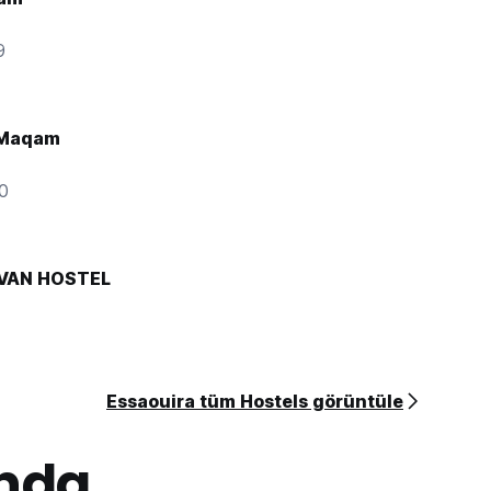
9
 Maqam
00
VAN HOSTEL
Essaouira tüm Hostels görüntüle
nda