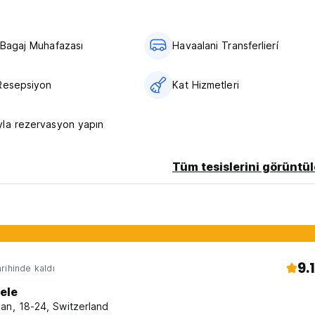
2,50 EUR'dur.
 Bagaj Muhafazası
Havaalani Transferlierí
Resepsiyon
Kat Hizmetleri
inal language)
la rezervasyon yapın
Tüm tesislerini görüntül
9.1
rihinde kaldı
iele
an, 18-24, Switzerland