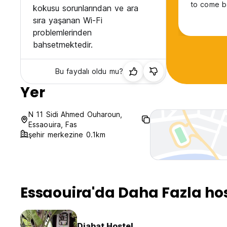
to come b
kokusu sorunlarından ve ara
sıra yaşanan Wi-Fi
problemlerinden
bahsetmektedir.
Bu faydalı oldu mu?
Yer
N 11 Sidi Ahmed Ouharoun,
Essaouira, Fas
şehir merkezine 0.1km
Essaouira'da Daha Fazla ho
Diabat Hostel