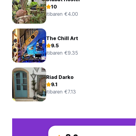
10
itibaren €4.00
The Chill Art
9.5
itibaren €9.35
Riad Darko
9.1
itibaren €7.13