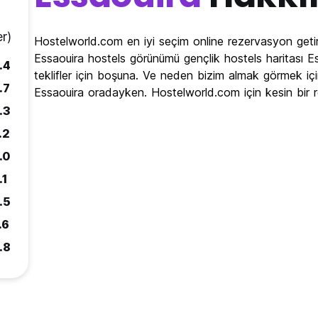
r)
Hostelworld.com en iyi seçim online rezervasyon getir
Essaouira hostels görünümü gençlik hostels haritası Es
.4
teklifler için boşuna. Ve neden bizim almak görmek içi
.7
Essaouira oradayken. Hostelworld.com için kesin bir 
.3
.2
.0
.1
.5
.6
.8