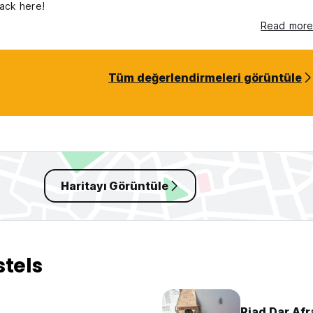
ack here!
Read more
Tüm değerlendirmeleri görüntüle
Haritayı Görüntüle
stels
Riad Dar Af