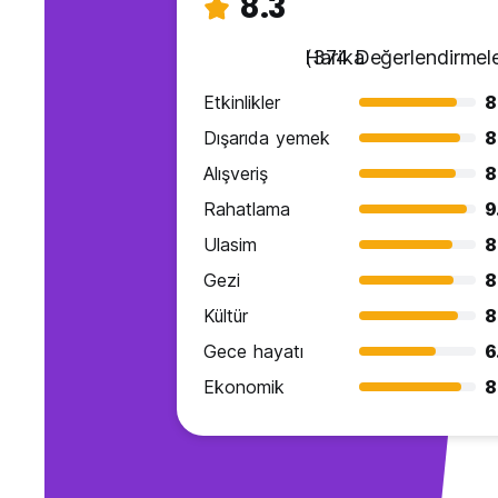
8.3
Harika
(374 Değerlendirmele
Etkinlikler
8
Dışarıda yemek
8
Alışveriş
8
Rahatlama
9
Ulasim
8
Gezi
8
Kültür
8
Gece hayatı
6
Ekonomik
8