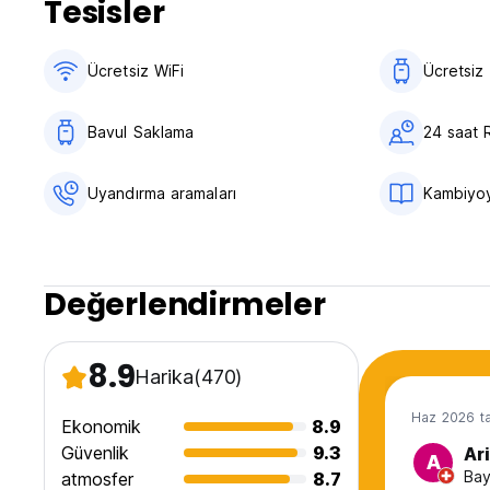
Tesisler
Vergiler dahil değildir - konaklama vergisi kişi başı gecelik 
Kahvaltı dahil.
Ücretsiz WiFi
Ücretsiz
Genel:
10 yaş altı müşteri kabul etmiyoruz.
Bavul Saklama
24 saat 
Sigara içilmez.
Bu tesis kredi kartınızdan ön provizyon alabilir.
Maksimum kalış süresi 14 gündür. (Auto-translated from orig
Uyandırma aramaları
Kambiyoy
Değerlendirmeler
8.9
Harika
(470)
Haz 2026 ta
Ekonomik
8.9
Güvenlik
9.3
Ar
A
Bay
atmosfer
8.7