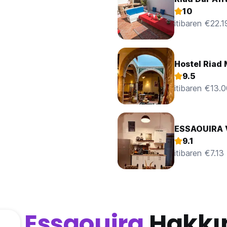
10
itibaren €22.1
Hostel Riad
9.5
itibaren €13.
ESSAOUIRA 
9.1
itibaren €7.13
Essaouira
Hakkı