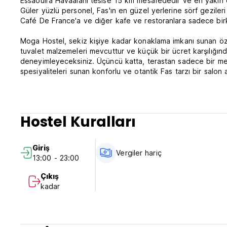
Essaouira Havaalanı tesise 15 km mesafededir ve en yakın ot
Güler yüzlü personel, Fas'ın en güzel yerlerine sörf gezileri
Café De France'a ve diğer kafe ve restoranlara sadece birk
Moga Hostel, sekiz kişiye kadar konaklama imkanı sunan öz
tuvalet malzemeleri mevcuttur ve küçük bir ücret karşılığınd
deneyimleyeceksiniz. Üçüncü katta, terastan sadece bir me
spesiyaliteleri sunan konforlu ve otantik Fas tarzı bir salon 
Moga hosteli toplam üç kat ve bir çatı terasından oluşmakt
Birinci katta iki adet 8 yataklı yatakhane ve iki farklı özel o
İkinci kat birinci katın aynısına sahiptir; üçüncü kat ise konu
Hostel Kuralları
En üst kat, konukların eski şehir ve okyanus manzarasının key
Moga Hostel koşulları ve politikaları:
Giriş
Vergiler hariç
13:00 - 23:00
İptal politikası: Varıştan 2 gün önce.
Çıkış
13:00-23:00 saatleri arasında check-in yapın.
kadar
07:00-12:00 saatleri arasında check-out yapın.
Ödeme varışta nakit olarak yapılır.