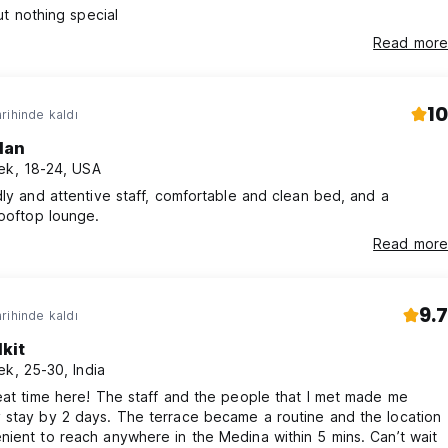
but nothing special
Read more
10
rihinde kaldı
dan
ek, 18-24, USA
dly and attentive staff, comfortable and clean bed, and a
rooftop lounge.
Read more
9.7
rihinde kaldı
lkit
ek, 25-30, India
eat time here! The staff and the people that I met made me
 stay by 2 days. The terrace became a routine and the location
ient to reach anywhere in the Medina within 5 mins. Can’t wait