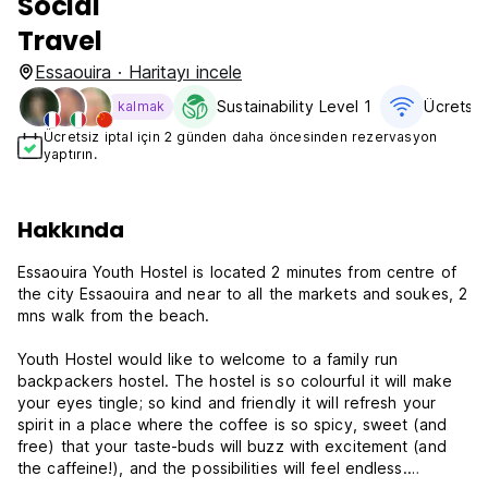
Social
Travel
Essaouira · Haritayı incele
Sustainability Level 1
Ücretsiz
kalmak
Ücretsiz iptal için 2 günden daha öncesinden rezervasyon
yaptırın.
Hakkında
Essaouira Youth Hostel is located 2 minutes from centre of
the city Essaouira and near to all the markets and soukes, 2
mns walk from the beach.
Youth Hostel would like to welcome to a family run
backpackers hostel. The hostel is so colourful it will make
your eyes tingle; so kind and friendly it will refresh your
spirit in a place where the coffee is so spicy, sweet (and
free) that your taste-buds will buzz with excitement (and
the caffeine!), and the possibilities will feel endless.