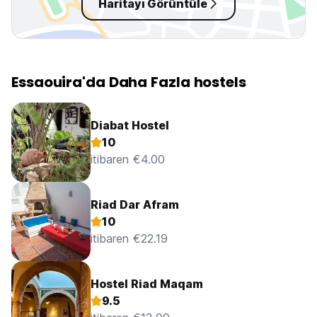
Haritayı Görüntüle
Essaouira'da Daha Fazla hostels
Diabat Hostel
10
itibaren €4.00
Riad Dar Afram
10
itibaren €22.19
Hostel Riad Maqam
9.5