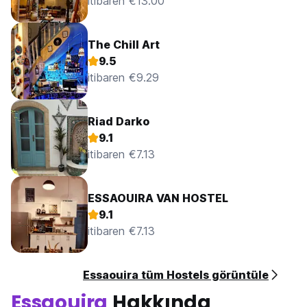
itibaren €13.00
The Chill Art
9.5
itibaren €9.29
Riad Darko
9.1
itibaren €7.13
ESSAOUIRA VAN HOSTEL
9.1
itibaren €7.13
Essaouira tüm Hostels görüntüle
Essaouira
Hakkında