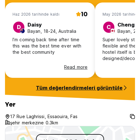
10
Haz 2026 tarihinde kaldı
May 2026 tarihinde
Daisy
Chengxi
D
C
Bayan, 18-24, Australia
Bayan, 25
I’m coming back time after time
Super lovely sta
this was the best time ever with
flexible and ther
the best community
hostel itself is be
designed/decora
common areas :)
Read more
and ensuite bat
are very clean (w
hot)! Would defi
Tüm değerlendirmeleri görüntüle
especially since i
of the medina :)
Yer
17 Rue Laghrissi, Essaouira, Fas
şehir merkezine 0.3km