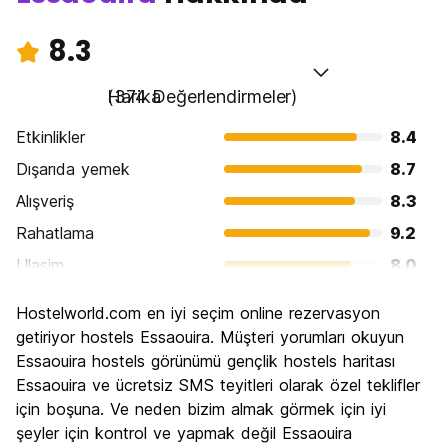
8.3
Harika
(374 Değerlendirmeler)
Etkinlikler
8.4
Dışarıda yemek
8.7
Alışveriş
8.3
Rahatlama
9.2
Ulasim
8.0
Gezi
8.1
Hostelworld.com en iyi seçim online rezervasyon
Kültür
8.5
getiriyor hostels Essaouira. Müşteri yorumları okuyun
Gece hayatı
Essaouira hostels görünümü gençlik hostels haritası
6.6
Essaouira ve ücretsiz SMS teyitleri olarak özel teklifler
Ekonomik
8.8
için boşuna. Ve neden bizim almak görmek için iyi
şeyler için kontrol ve yapmak değil Essaouira