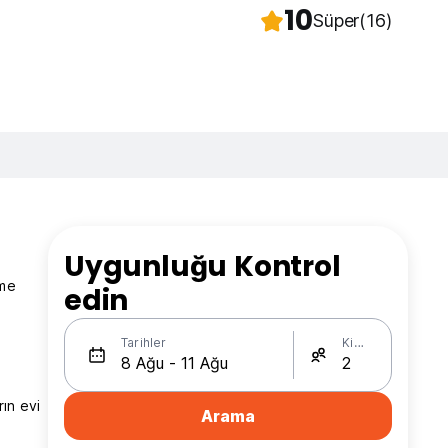
10
Süper
(16)
Uygunluğu Kontrol
ime
edin
Tarihler
Kişi Sayısı
rın evi
Arama