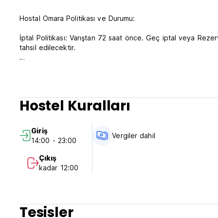
Hostal Omara Politikası ve Durumu:
İptal Politikası: Varıştan 72 saat önce. Geç iptal veya Rez
tahsil edilecektir.
14.00 - 23.00 arası check-in
Saat 09.00'dan önce çıkış yapın
Varışta nakit ödeme
Hostel Kuralları
Vergiler dahil
Kahvaltı dahil değildir
Giriş
Genel:
Vergiler dahil
14:00 - 23:00
24 saat resepsiyon.
Sokağa çıkma yasağı yok
Çıkış
Evcil hayvana izin verilmiyor (Auto-translated from original
kadar 12:00
Tesisler