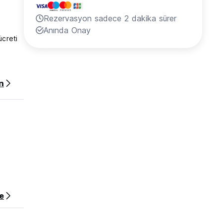
Rezervasyon sadece 2 dakika sürer
Anında Onay
ücreti
n
e