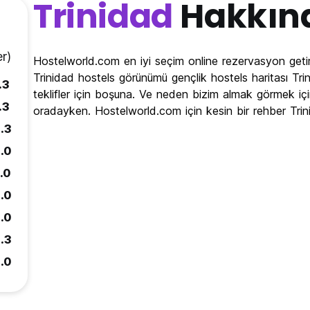
Trinidad
Hakkın
r)
Hostelworld.com en iyi seçim online rezervasyon getir
Trinidad hostels görünümü gençlik hostels haritası Tri
.3
teklifler için boşuna. Ve neden bizim almak görmek içi
.3
oradayken. Hostelworld.com için kesin bir rehber Tri
.3
.0
.0
.0
.0
.3
.0