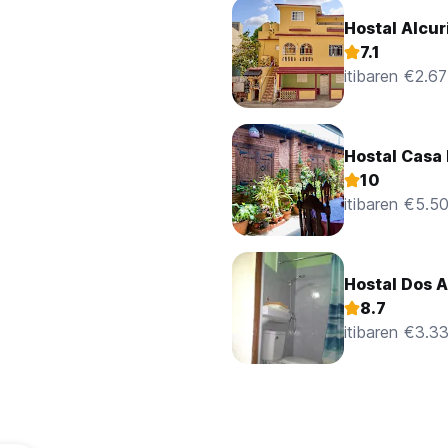
Hostal Alcur
7.1
itibaren €2.67
Hostal Casa 
10
itibaren €5.5
Hostal Dos 
8.7
itibaren €3.3