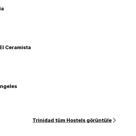
ia
El Ceramista
0
Angeles
3
Trinidad tüm Hostels görüntüle