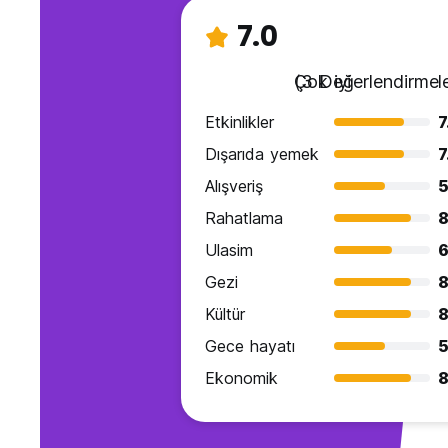
7.0
Çok iyi
(3 Değerlendirmele
Etkinlikler
7
Dışarıda yemek
7
Alışveriş
5
Rahatlama
8
Ulasim
6
Gezi
8
Kültür
8
Gece hayatı
5
Ekonomik
8