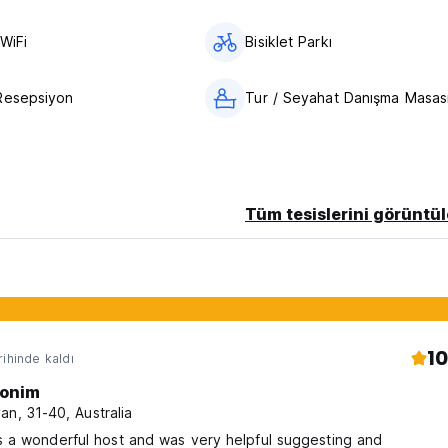
WiFi
Bisiklet Parkı
Resepsiyon
Tur / Seyahat Danışma Masas
Tüm tesislerini görüntül
10
rihinde kaldı
onim
an, 31-40, Australia
 a wonderful host and was very helpful suggesting and