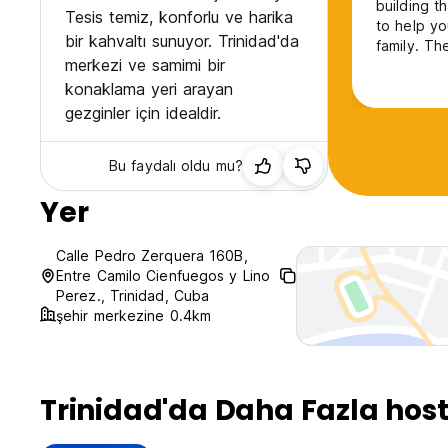
building t
Tesis temiz, konforlu ve harika
to help yo
bir kahvaltı sunuyor. Trinidad'da
family. Th
merkezi ve samimi bir
The breakfa
need any h
konaklama yeri arayan
would book
gezginler için idealdir.
Bu faydalı oldu mu?
Yer
Calle Pedro Zerquera 160B,
Entre Camilo Cienfuegos y Lino
Perez., Trinidad, Cuba
şehir merkezine 0.4km
Trinidad'da Daha Fazla host