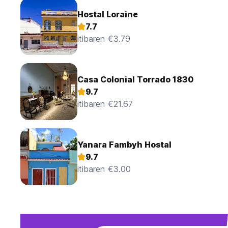
Hostal Loraine
7.7
itibaren €3.79
Casa Colonial Torrado 1830
9.7
itibaren €21.67
Yanara Fambyh Hostal
9.7
itibaren €3.00