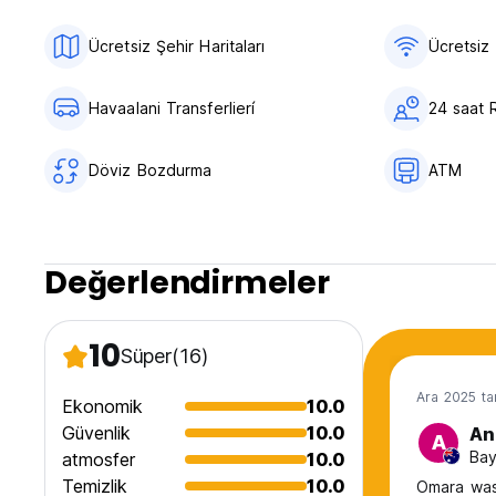
Ücretsiz Şehir Haritaları
Ücretsiz 
Havaalani Transferlierí
24 saat 
Döviz Bozdurma
ATM
Değerlendirmeler
10
Süper
(16)
Ara 2025 ta
Ekonomik
10.0
Güvenlik
10.0
An
A
Bay
atmosfer
10.0
Temizlik
10.0
Omara was