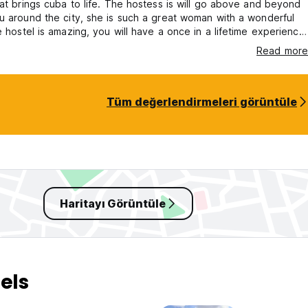
hat brings cuba to life. The hostess is will go above and beyond
u around the city, she is such a great woman with a wonderful
e hostel is amazing, you will have a once in a lifetime experience.
st is wonderful for 5 dollars, it will fill you up for the day. If you
Read more
elp around the city then she will tell you everything and more. I
 this hostel again, its amazing
Tüm değerlendirmeleri görüntüle
Haritayı Görüntüle
els