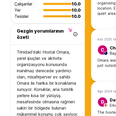
organising
Çalışanlar
10.0
location. 
Yer
10.0
quiet are
Tesisler
10.0
Gezgin yorumlarının
özeti
Kas 2025 ta
Ch
C
Trinidad'daki Hostal Omara,
Bay
yerel ipuçları ve aktivite
Omara was
organizasyonu konusunda
inanılmaz derecede yardımcı
olan, misafirperver ev sahibi
Omara ile harika bir konaklama
sunuyor. Konuklar, ana turistik
Ağu 2024 ta
yerlere kısa bir yürüyüş
Da
mesafesinde olmasına rağmen
D
Erk
sakin bir bölgede bulunan
The hostel 
mükemmel konumu çok seviyor.