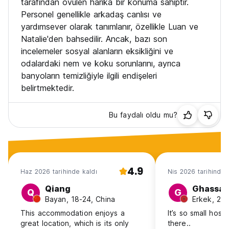
tarafından övülen harika bir konuma sahiptir.
Personel genellikle arkadaş canlısı ve
yardımsever olarak tanımlanır, özellikle Luan ve
Natalie'den bahsedilir. Ancak, bazı son
incelemeler sosyal alanların eksikliğini ve
odalardaki nem ve koku sorunlarını, ayrıca
banyoların temizliğiyle ilgili endişeleri
belirtmektedir.
Bu faydalı oldu mu?
4.9
Haz 2026 tarihinde kaldı
Nis 2026 tarihinde 
Qiang
Ghassa
Q
G
Bayan, 18-24, China
Erkek, 25
This accommodation enjoys a
It’s so small host
great location, which is its only
there..