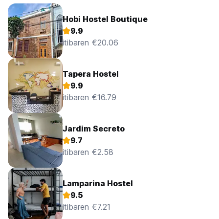
Hobi Hostel Boutique
9.9
itibaren €20.06
Tapera Hostel
9.9
itibaren €16.79
Jardim Secreto
9.7
itibaren €2.58
Lamparina Hostel
9.5
itibaren €7.21