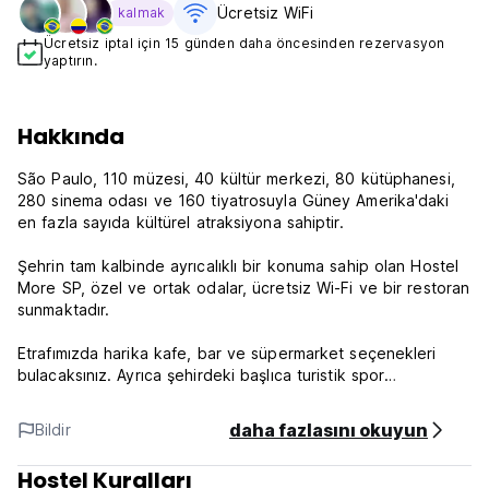
Ücretsiz WiFi
kalmak
Ücretsiz iptal için 15 günden daha öncesinden rezervasyon
yaptırın.
Hakkında
São Paulo, 110 müzesi, 40 kültür merkezi, 80 kütüphanesi,
280 sinema odası ve 160 tiyatrosuyla Güney Amerika'daki
en fazla sayıda kültürel atraksiyona sahiptir.
Şehrin tam kalbinde ayrıcalıklı bir konuma sahip olan Hostel
More SP, özel ve ortak odalar, ücretsiz Wi-Fi ve bir restoran
sunmaktadır.
Etrafımızda harika kafe, bar ve süpermarket seçenekleri
bulacaksınız. Ayrıca şehirdeki başlıca turistik spor
merkezlerine yakınız ve toplu taşımayla iyi bağlantılara
sahibiz. (Auto-translated from original language)
daha fazlasını okuyun
Bildir
Hostel Kuralları