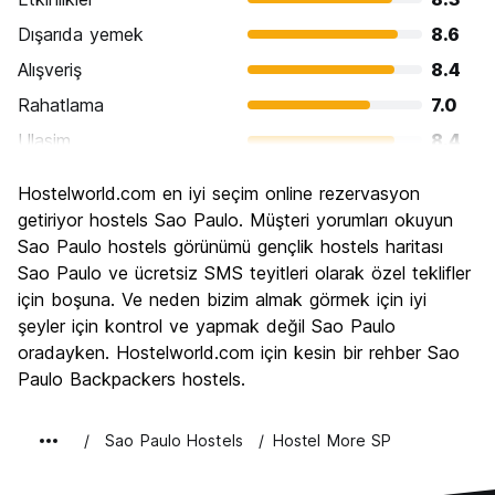
Dışarıda yemek
8.6
Alışveriş
8.4
Rahatlama
7.0
Ulasim
8.4
Gezi
8.1
Hostelworld.com en iyi seçim online rezervasyon
Kültür
8.8
getiriyor hostels Sao Paulo. Müşteri yorumları okuyun
Gece hayatı
Sao Paulo hostels görünümü gençlik hostels haritası
8.7
Sao Paulo ve ücretsiz SMS teyitleri olarak özel teklifler
Ekonomik
7.0
için boşuna. Ve neden bizim almak görmek için iyi
şeyler için kontrol ve yapmak değil Sao Paulo
oradayken. Hostelworld.com için kesin bir rehber Sao
Paulo Backpackers hostels.
Sao Paulo Hostels
Hostel More SP