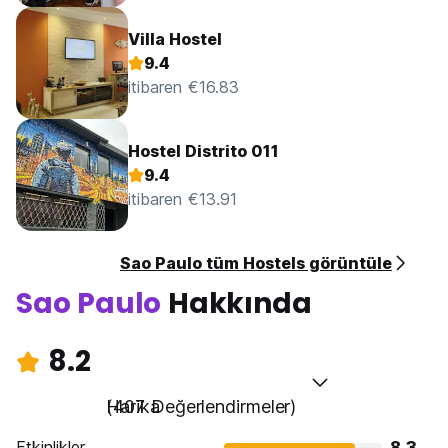
Villa Hostel
9.4
itibaren €16.83
Hostel Distrito 011
9.4
itibaren €13.91
Sao Paulo tüm Hostels görüntüle
Sao Paulo
Hakkında
8.2
Harika
(407 Değerlendirmeler)
Etkinlikler
8.3