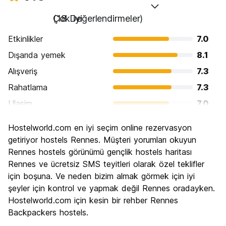
Çok iyi
(18 Değerlendirmeler)
Etkinlikler
7.0
Dışarıda yemek
8.1
Alışveriş
7.3
Rahatlama
7.3
Ulasim
7.0
Gezi
7.6
Hostelworld.com en iyi seçim online rezervasyon
Kültür
8.0
getiriyor hostels Rennes. Müşteri yorumları okuyun
Gece hayatı
Rennes hostels görünümü gençlik hostels haritası
8.0
Rennes ve ücretsiz SMS teyitleri olarak özel teklifler
Ekonomik
7.1
için boşuna. Ve neden bizim almak görmek için iyi
şeyler için kontrol ve yapmak değil Rennes oradayken.
Hostelworld.com için kesin bir rehber Rennes
Backpackers hostels.