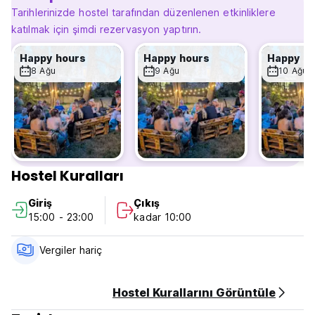
geçidinden mavnaların geçişini izleyin. Brittany'nin başkenti
Tarihlerinizde hostel tarafından düzenlenen etkinliklere
Rennes'in mirasını ve yakındaki şehir merkezini keşfedin.
katılmak için şimdi rezervasyon yaptırın.
Breton'un gastronomik spesiyallerini tadın: karabuğday
krepleri veya kouign amann.
Happy hours
Happy hours
Happy h
8 Ağu
9 Ağu
10 Ağu
1 ila 4 yataklı odalarda konaklama. self-servis, bar-
kafeterya, TV odası. (Auto-translated from original
language)
Hostel Kuralları
Giriş
Çıkış
15:00 - 23:00
kadar 10:00
Vergiler hariç
Hostel Kurallarını Görüntüle