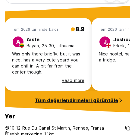
8.9
Tem 2026 tarihinde kaldı
Tem 2026 tarihinde
Aiste
Joshua
A
J
Bayan, 25-30, Lithuania
Erkek, 18-
Was only there briefly, but it was
Nice hostel, has 
nice, has a very cute yeard you
a fridge.
can chill in. A bit far from the
center though.
Read more
Tüm değerlendirmeleri görüntüle
Yer
10 12 Rue Du Canal St Martin, Rennes, Fransa
şehir merkezine 1.1km