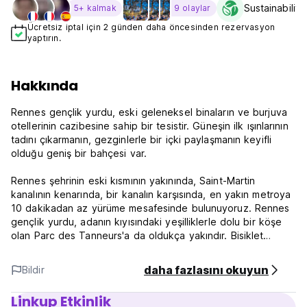
Sustainability
5+ kalmak
9 olaylar
Ücretsiz iptal için 2 günden daha öncesinden rezervasyon
yaptırın.
Hakkında
Rennes gençlik yurdu, eski geleneksel binaların ve burjuva
otellerinin cazibesine sahip bir tesistir. Güneşin ilk ışınlarının
tadını çıkarmanın, gezginlerle bir içki paylaşmanın keyifli
olduğu geniş bir bahçesi var.
Rennes şehrinin eski kısmının yakınında, Saint-Martin
kanalının kenarında, bir kanalın karşısında, en yakın metroya
10 dakikadan az yürüme mesafesinde bulunuyoruz. Rennes
gençlik yurdu, adanın kıyısındaki yeşilliklerle dolu bir köşe
olan Parc des Tanneurs'a da oldukça yakındır. Bisiklet
turistleri V42 üzerinden Pontivy gençlik hosteline
ulaşabilirler.
daha fazlasını okuyun
Bildir
Kahvaltınızı gençlik yurdunun bahçesinde, güneş ışığı altında
Linkup Etkinlik
yapın. Gençlik Yurdu'nun hemen önünde bulunan kanal