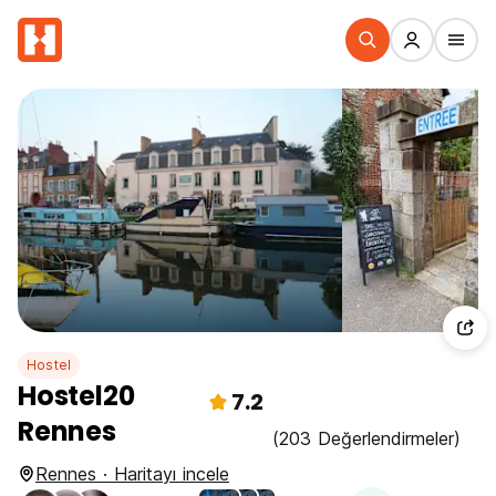
Hostel
Hostel20
7.2
Rennes
(203 Değerlendirmeler)
Rennes · Haritayı incele