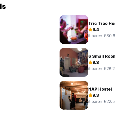
ls
Tric Trac Ho
9.4
itibaren €30.
6 Small Roo
9.3
itibaren €28.
NAP Hostel
9.3
itibaren €22.