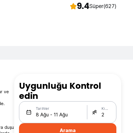
9.4
Süper
(627)
Uygunluğu Kontrol
ur ve
edin
de.
Tarihler
Kişi Sayısı
ava duşu
Arama