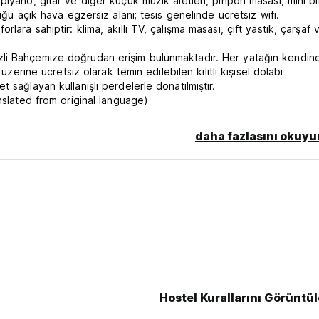
iyano, gitar ve diğer küçük müzik aletleri, pinpon masası, mini bi
uğu açık hava egzersiz alanı; tesis genelinde ücretsiz wifi.
ara sahiptir: klima, akıllı TV, çalışma masası, çift yastık, çarşaf 
li Bahçemize doğrudan erişim bulunmaktadır. Her yatağın kendine
üzerine ücretsiz olarak temin edilebilen kilitli kişisel dolabı
 sağlayan kullanışlı perdelerle donatılmıştır.
nslated from original language)
daha fazlasını okuyu
Hostel Kurallarını Görüntül