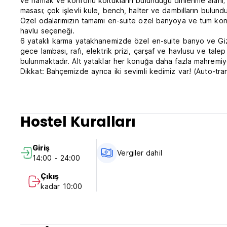
ve hamak ve konforlu koltukların bulunduğu dinlenme alanı; p
masası; çok işlevli kule, bench, halter ve dambılların bulund
Özel odalarımızın tamamı en-suite özel banyoya ve tüm konforl
havlu seçeneği.
6 yataklı karma yatakhanemizde özel en-suite banyo ve Giz
gece lambası, rafı, elektrik prizi, çarşaf ve havlusu ve talep 
bulunmaktadır. Alt yataklar her konuğa daha fazla mahremiyet
Dikkat: Bahçemizde ayrıca iki sevimli kedimiz var! (Auto-tra
Hostel Kuralları
Giriş
Vergiler dahil
14:00 - 24:00
Çıkış
kadar 10:00