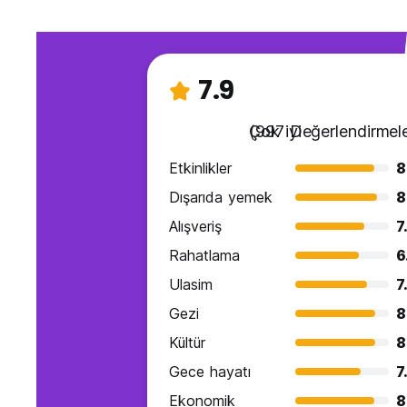
7.9
Çok iyi
(997 Değerlendirmele
Etkinlikler
8
Dışarıda yemek
8
Alışveriş
7
Rahatlama
6
Ulasim
7
Gezi
8
Kültür
8
Gece hayatı
7
Ekonomik
8