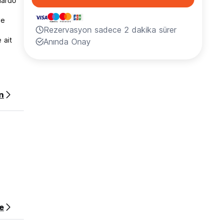
lardo
ve
Rezervasyon sadece 2 dakika sürer
 ait
Anında Onay
n
e