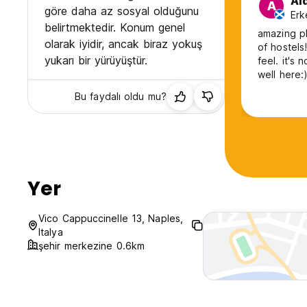
Ai
A
göre daha az sosyal olduğunu
Erk
belirtmektedir. Konum genel
amazing pl
olarak iyidir, ancak biraz yokuş
of hostels
yukarı bir yürüyüştür.
feel. it's 
well here:
Bu faydalı oldu mu?
Yer
Vico Cappuccinelle 13, Naples,
Italya
şehir merkezine 0.6km