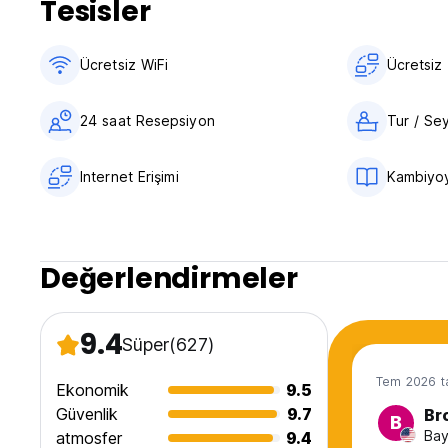
Tesisler
Ücretsiz WiFi
Ücretsiz 
24 saat Resepsiyon
Tur / Se
Internet Erişimi
Kambiyoy
Değerlendirmeler
9.4
Süper
(627)
Tem 2026 ta
Ekonomik
9.5
Güvenlik
9.7
Br
B
Bay
atmosfer
9.4