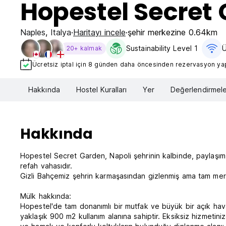
Hopestel Secret
Naples
,
Italya
Haritayı incele
şehir merkezine 0.64km
Sustainability Level 1
Ü
20+ kalmak
Ücretsiz iptal için 8 günden daha öncesinden rezervasyon yapt
Hakkında
Hostel Kuralları
Yer
Değerlendirmele
Hakkında
Hopestel Secret Garden, Napoli şehrinin kalbinde, paylaşım, 
refah vahasıdır.
Gizli Bahçemiz şehrin karmaşasından gizlenmiş ama tam mer
Mülk hakkında:
Hopestel'de tam donanımlı bir mutfak ve büyük bir açık hava
yaklaşık 900 m2 kullanım alanına sahiptir. Eksiksiz hizmetini