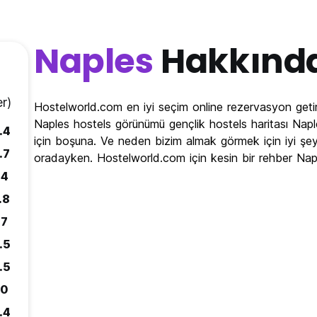
Naples
Hakkınd
r)
Hostelworld.com en iyi seçim online rezervasyon getir
Naples hostels görünümü gençlik hostels haritası Naples
.4
için boşuna. Ve neden bizim almak görmek için iyi şey
.7
oradayken. Hostelworld.com için kesin bir rehber Na
.4
.8
.7
.5
.5
.0
.4