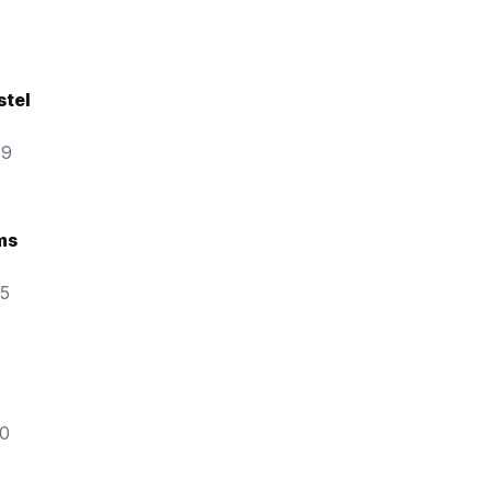
stel
69
ms
25
50