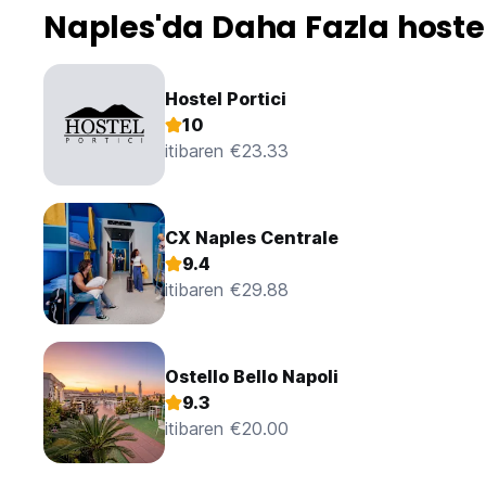
Naples'da Daha Fazla hoste
Hostel Portici
10
itibaren €23.33
CX Naples Centrale
9.4
itibaren €29.88
Ostello Bello Napoli
9.3
itibaren €20.00