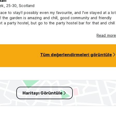
dan
ek, 25-30, Scotland
ace to stay!! possibly even my favourite, and I've stayed at a lot
!! the garden is amazing and chill, good community and friendly
not a party hostel, but go to the party hostel bar for that and chill
)
Read more
Tüm değerlendirmeleri görüntüle
Haritayı Görüntüle