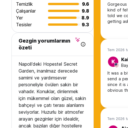
Temizlik
9.6
Gorgeous h
kind of fe
Çalışanlar
9.8
told we co
Yer
8.9
getting as
Tesisler
9.3
kind of we
coffee, e
other rec
Gezgin yorumlarının
stay
özeti
Tem 2026 ta
Ka
K
Napoli'deki Hopestel Secret
Bay
Garden, inanılmaz derecede
It was a b
samimi ve yardımsever
send a per
personeliyle övülen sakin bir
since it i
obvious th
vahadır. Konuklar, dinlenmek
need euro
için mükemmel olan güzel, sakin
euros but 
bahçeyi ve çatı terası alanlarını
the shower
seviyorlar. Huzurlu bir atmosfer
arayan gezginler için idealdir,
Tem 2026 ta
ancak bazıları diğer hostellere