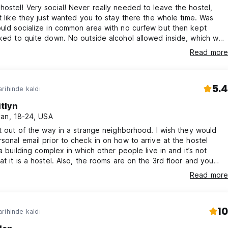
ostel! Very social! Never really needed to leave the hostel,
lt like they just wanted you to stay there the whole time. Was
uld socialize in common area with no curfew but then kept
ked to quite down. No outside alcohol allowed inside, which was
ird to us. Seemed like they wanted you to buy only their drinks,
Read more
tc. They had a reccomendation board but wouldn’t give any
comendations, when asking they would encourage you to just
5.4
rihinde kaldı
itlyn
an, 18-24, USA
it out of the way in a strange neighborhood. I wish they would
sonal email prior to check in on how to arrive at the hostel
s a building complex in which other people live in and it’s not
at it is a hostel. Also, the rooms are on the 3rd floor and you
s to use the elevator. The cleaning lady moved my retainer and
Read more
the staff found my retainer but not euros. Mold in shower and
 head was broken. Curtains don’t fully cover bed.
10
rihinde kaldı