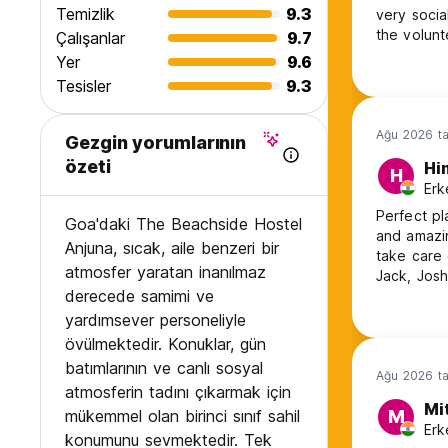
Temizlik
9.3
very socia
the volun
Çalışanlar
9.7
Yer
9.6
Tesisler
9.3
Ağu 2026 ta
Gezgin yorumlarının
özeti
Hi
H
Erk
Perfect p
Goa'daki The Beachside Hostel
and amazi
Anjuna, sıcak, aile benzeri bir
take care 
atmosfer yaratan inanılmaz
Jack, Josh
derecede samimi ve
same with
yardımsever personeliyle
övülmektedir. Konuklar, gün
batımlarının ve canlı sosyal
Ağu 2026 ta
atmosferin tadını çıkarmak için
Mi
mükemmel olan birinci sınıf sahil
M
Erk
konumunu sevmektedir. Tek