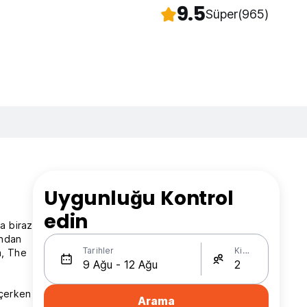
9.5
Süper
(965)
Uygunluğu Kontrol
edin
a biraz
ından
Tarihler
Kişi Sayısı
a, The
içerken
Arama