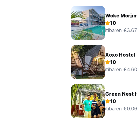
Woke Morji
10
itibaren €3.67
Xoxo Hostel
10
itibaren €4.6
Green Nest 
10
itibaren €0.0