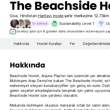
The Beachside H
Goa
,
Hindistan
Haritayı incele
şehir merkezine 12.73km
Sustainability Level 1
Üc
5+ kalmak
Ücretsiz iptal için 8 günden daha öncesinden rezervasyon yapt
Hakkında
Hostel Kuralları
Yer
Değerlendirmele
Hakkında
Beachside Hostel, Anjuna Plajı'nın tam üzerinde yer almaktad
Muhteşem Arap Denizi'ne bakan The Beachside Hostel, sırt ç
mahremiyet isteyen konuklar/çiftler için geniş en-suite Öze
gelen seyahat arkadaşlarınızla tanışmak için yalnız uçuyo
Beachside Hostel size yardımcı olacaktır.
Mekanda muhteşem okyanus manzaralı ortak bir salon alanı, 