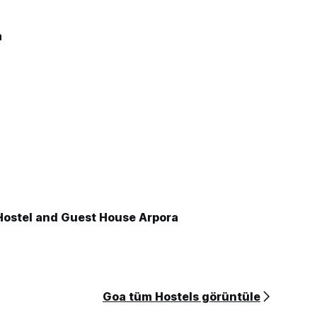
m
0
Hostel and Guest House Arpora
6
Goa tüm Hostels görüntüle