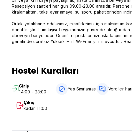
bir veya iki hikayeyi paylaşmak, hatta barımızda bir veya iki
Resepsiyon saatleri her gün 09.00-23.00 arasıdır. Personelimiz
kiralamaktan, taksi ayarlamaya, su sporu paketlerinden indiri
Ortak yatakhane odalarımız, misafirlerimiz için maksimum konfo
donatılmıştır. Tüm kişisel eşyalarınızın güvende olduğundan e
ebeveyn banyoludur. Önemli e-postalarınızı asla kaçırmaman
genelinde ücretsiz Yüksek Hızlı Wi-Fi erişimi mevcuttur. Be
gece hayatına iyi bağlantılara sahiptir.
*************Sahil Kenarı Hostel Politikaları/TnC'ler********
Hostel Kuralları
** Lütfen bu rezervasyonu yaparken iletişim numaranızı bıra
rezervasyon garanti edilemeyebilir.
Giriş
**İptal politikası: Planlanan giriş tarihinden 7 gün öncesine 
Yaş Sınırlaması
Vergiler har
14:00 - 23:00
içerisinde iptal edilmemesi durumunda, konaklamanızın ilk ge
rezervasyon sırasında Hostelworld'e ödenen depozito ile de
Çıkış
gerekmektedir. Tesis varıştan önce kartınızdan ön provizyon 
kadar 11:00
işlemi bittikten sonra depozitonuzun tamamını kaybedersiniz
alınmayacaktır.
**Giriş saatleri öğlen 13:00 ile 22:00 arasındadır. Belirtile