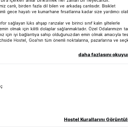
 bira içerken anılar biriktirmek her zaman bir heyecandır.
 canlı, birden fazla dil bilen ve arkadaş canlısıdır. Bisiklet
mli gece hayatı ve kumarhane fırsatlarına kadar size yardımcı olabil
r sağlayan lüks ahşap ranzalar ve birinci sınıf kalın şiltelerle
min olmak için kilitli dolaplar sağlanmaktadır. Özel Odalarımızın t
ız için iyi bağlantıya sahip olduğunuzdan emin olmak amacıyla tes
achside Hostel, Goa'nın tüm önemli noktalarına, pazarlarına ve seç
daha fazlasını okuyu
******
ktığınızdan emin olun. Sizinle iletişime geçemediğimiz takdirde
kadar ücretsiz iptal veya rezervasyon değişikliği yapılabilir. Bu sür
iç
cesine eşit bir iptal ücretinin hostele ödenmesi gerekecektir. Bu 
ğiştirilemez. Ödemenin varışta nakit veya kartla yapılması
alabilir. Hostelworld dışında yapılan rezervasyonlarda, ücretsiz i
. Varış gününde veya sonrasında yapılan iptal/değişiklikler dikkat
Hostel Kurallarını Görüntül
n saatler dışında check-in yapılması mümkün olmayacaktır.