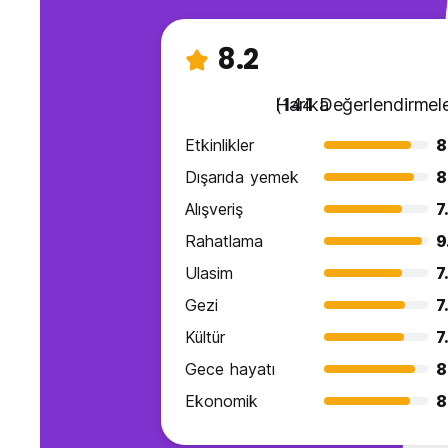
8.2
Harika
(144 Değerlendirmele
Etkinlikler
8
Dışarıda yemek
8
Alışveriş
7
Rahatlama
9
Ulasim
7
Gezi
7
Kültür
7
Gece hayatı
8
Ekonomik
8