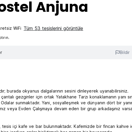
ostel Anjuna
Tüm 53 tesislerini görüntüle
retsiz WiFi
ırın.
r
Bildir
ır; burada okyanus dalgalarının sesini dinleyerek uyanabilirsiniz.
antalı gezginler için ortak Yatakhane Tarzı konaklamanın yanı sır
l Odalar sunmaktadır. Yani, sosyalleşmek ve dünyanın dört bir yan
rsanız veya Evden Çalışmaya devam eden bir grup arkadaşınız vars
tesis içi kafe ve bar bulunmaktadır. Kafemizde bir fincan kahve 