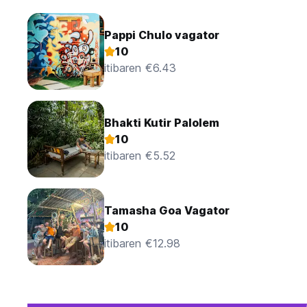
Pappi Chulo vagator
10
itibaren €6.43
Bhakti Kutir Palolem
10
itibaren €5.52
Tamasha Goa Vagator
10
itibaren €12.98