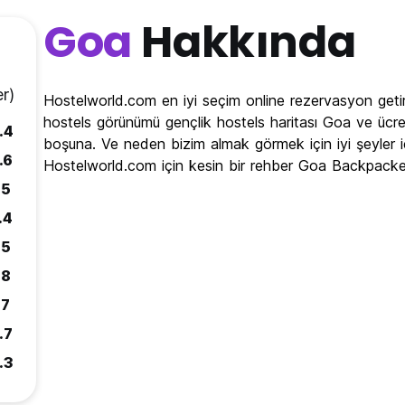
Goa
Hakkında
r)
Hostelworld.com en iyi seçim online rezervasyon geti
hostels görünümü gençlik hostels haritası Goa ve ücrets
.4
boşuna. Ve neden bizim almak görmek için iyi şeyler
.6
Hostelworld.com için kesin bir rehber Goa Backpacke
.5
.4
.5
.8
.7
.7
.3