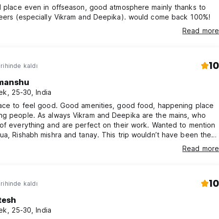
l place even in offseason, good atmosphere mainly thanks to
teers (especially Vikram and Deepika). would come back 100%!
Read more
10
rihinde kaldı
manshu
ek, 25-30, India
lace to feel good. Good amenities, good food, happening place
ng people. As always Vikram and Deepika are the mains, who
of everything and are perfect on their work. Wanted to mention
ua, Rishabh mishra and tanay. This trip wouldn’t have been the
out you guys. Cheers!
Read more
10
rihinde kaldı
tesh
ek, 25-30, India