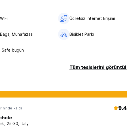
WiFi
Ücretsiz Internet Erişimi
larına izin vermiyoruz. Grup rezervasyonunda maksimum konuk sayı
ınız olması durumunda lütfen tesisle iletişime geçin.
 Bagaj Muhafazası
Bisiklet Parkı
9 Safe bugün
Tüm tesislerini görüntül
mesine izin verilmemektedir. Para cezasına çarptırılacaksınız.
 çok dikkat edin.
9.4
rihinde kaldı
original language)
chele
ek, 25-30, Italy