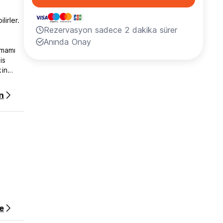
irler.
Rezervasyon sadece 2 dakika sürer
Anında Onay
amamı
is
kin
n
e
ücret,
ptal
e
e