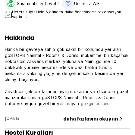
Sustainability Level 1
Ücretsiz WiFi
Ücretsiz iptal için 6 günden daha öncesinden rezervasyon
yaptırın.
Hakkında
Harika bir çevreye sahip çok sakin bir konumda yer alan
goSTOPS Nainital - Rooms & Dorms, mükemmel bir kaçamak
noktasıdır. Alışveriş merkezi yoluna ve Naini gölüne 10
dakikalık yürüme mesafesinde ve bazı harika turistik
mekanlara yakınlığıyla, yine de şehrin sakin kesiminde yer
almayı başarıyor.
Zevkli bir şekilde tasarlanmış iç mekanlar ve dışarıdan güzel
manzaralar sunan goSTOPS Nainital - Rooms & Dorms,
bütçeye uygun güzel bir yer arayan gezginler için
mükemmel bir seçimdir. Pitoresk ve renkli bir kasaba olan bu
büyüleyici Himalaya Göl kasabasında yapılacak çok şey var.
daha fazlasını okuyun
Bildir
Sayısız orman patikalarından ve köpüklü sulardan Mall
yolundaki hareketli alışveriş merkezine kadar Nainital,
Hostel Kuralları
mükemmel bir kaçış noktasıdır.