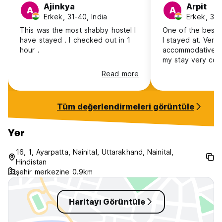
Ajinkya
Arpit
A
A
Erkek, 31-40, India
Erkek, 31-
This was the most shabby hostel I
One of the best 
have stayed . I checked out in 1
I stayed at. Very
hour .
accommodative s
my stay very com
despite it being 
Read more
they still had the
could take my off
work very smoothly. The
Tüm değerlendirmeleri görüntüle
thing that needs
and improved ar
It had bad smell
Yer
were very old. Re
definitely stay h
16, 1, Ayarpatta, Nainital, Uttarakhand, Nainital,
would recommend
Hindistan
şehir merkezine 0.9km
Haritayı Görüntüle