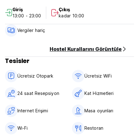
Giriş
Çıkış
En yakın havaalanı olan Pantnagar Havaalanı, konaklama
13:00 - 23:00
kadar 10:00
birimine 70 kilometre mesafededir. (Auto-translated from
original language)
Vergiler hariç
Hostel Kurallarını Görüntüle
Tesisler
Ücretsiz Otopark
Ücretsiz WiFi
24 saat Resepsiyon
Kat Hizmetleri
Internet Erişimi
Masa oyunları
Wi-Fi
Restoran