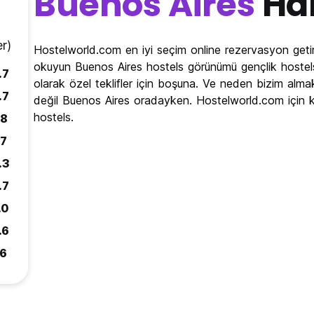
Buenos Aires
Ha
r)
Hostelworld.com en iyi seçim online rezervasyon getir
okuyun Buenos Aires hostels görünümü gençlik hostels 
.7
olarak özel teklifler için boşuna. Ve neden bizim alma
.7
değil Buenos Aires oradayken. Hostelworld.com için 
hostels.
.8
.7
.3
.7
.0
.6
.6