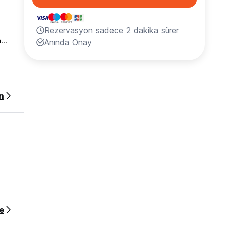
Rezervasyon sadece 2 dakika sürer
...
Anında Onay
n
ir.
ın
üzdeki
nunuzun
larının
e