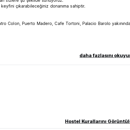
arı sizlere şu şekilde sunuyoruz:
keyfini çıkarabileceğiniz donanıma sahiptir.
tro Colon, Puerto Madero, Cafe Tortoni, Palacio Barolo yakınında
daha fazlasını okuyu
sinden yapılır.
estern Union döviz kuru üzerinden nakit ve kartla izin verilmekted
nflasyon nedeniyle Arjantin ekonomisini etkileyen döviz kurların
 Union web sitesinden kontrol edebilirsiniz ancak check-in günün
Bu otel, rezervasyonunuz için ön provizyon alabilir; Rezervasyo
dirde rezervasyonun iptal edilmesi gerekecektir. Arjantin vatandaş
emesi gerekmektedir.
yonunuzun onaylanması için CVV'nin sağlanması gerekmektedir.
Hostel Kurallarını Görüntül
i gerekir.