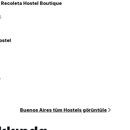
 Recoleta Hostel Boutique
6
ostel
3
A
Buenos Aires tüm Hostels görüntüle