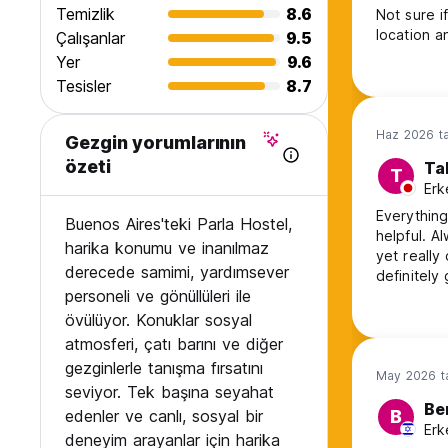
Temizlik
8.6
Not sure i
location 
Çalışanlar
9.5
Yer
9.6
Tesisler
8.7
Haz 2026 ta
Gezgin yorumlarının
özeti
Ta
T
Erk
Everything
Buenos Aires'teki Parla Hostel,
helpful. A
harika konumu ve inanılmaz
yet really
derecede samimi, yardımsever
personeli ve gönüllüleri ile
övülüyor. Konuklar sosyal
atmosferi, çatı barını ve diğer
gezginlerle tanışma fırsatını
May 2026 ta
seviyor. Tek başına seyahat
Be
edenler ve canlı, sosyal bir
B
Erk
deneyim arayanlar için harika