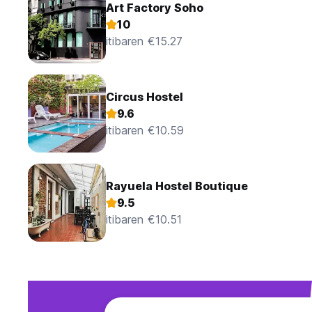
Art Factory Soho
10
itibaren €15.27
Circus Hostel
9.6
itibaren €10.59
Rayuela Hostel Boutique
9.5
itibaren €10.51