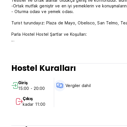
Tesisler ve ortak alanlar oldukça geniş ve konforludur. Bunl
-Ortak mutfak geniştir ve en iyi yemeklerin ve konuşmaların 
- Oturma odası ve yemek odası.
Turist turundayız: Plaza de Mayo, Obelisco, San Telmo, Tea
Parla Hostel Hostel Şartlar ve Koşulları:
İptal politikası: Varıştan 3 gün önce.
15:00-20:00 saatleri arasında check-in yapın.
Saat 11:00'den önce check-out yapın.
Hostel Kuralları
Varışta nakit olarak ödeme yalnızca ABD doları veya Euro cin
Arjantin pesosu cinsinden ödemelere, check-in tarihindeki W
Giriş
Bunun nedeni, yaşadığımız ve kontrol edemediğimiz yüksek e
Vergiler dahil
15:00 - 20:00
günlük değişimleridir. Gerçek günlük döviz kurlarını Wester
Western Union kuruna göre ödeme yapacağınızı unutmayın. 
Çıkış
onaylanması için CVV ibraz edilmesi gerekmektedir, aksi tak
kadar 11:00
Hostelworld'de gösterilen fiyata dahil olmayan %21 IVA öd
Bu otel rezervasyonunuza ön provizyon verebilir; rezervas
Bunu yapmadığınız takdirde rezervasyonunuzun iptal edilmes