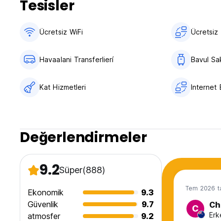
Tesisler
Vergiler dahil.
Kahvaltı dahil değildir.
Ücretsiz WiFi
Ücretsiz 
Genel:
08:00 - 20:00 Resepsiyon saatleri.
Sokağa çıkma yasağı yok.
Havaalani Transferlierí
Bavul Sa
Sigara içilmez.
Yaş Sınırlaması: Yalnızca 18+ yaş.
Yalnızca Kovid aşısı olan yolcuları kabul ediyoruz (Auto-tra
Kat Hizmetleri
Internet 
Değerlendirmeler
9.2
Süper
(888)
Tem 2026 ta
Ekonomik
9.3
Güvenlik
9.7
Ch
C
Erk
atmosfer
9.2