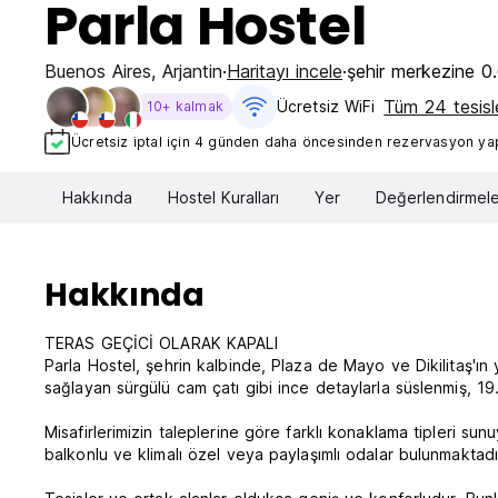
Parla Hostel
Buenos Aires
,
Arjantin
Haritayı incele
şehir merkezine 
Tüm 24 tesisle
Ücretsiz WiFi
10+ kalmak
Ücretsiz iptal için 4 günden daha öncesinden rezervasyon yapt
Hakkında
Hostel Kuralları
Yer
Değerlendirmele
Hakkında
TERAS GEÇİCİ OLARAK KAPALI
Parla Hostel, şehrin kalbinde, Plaza de Mayo ve Dikilitaş'
sağlayan sürgülü cam çatı gibi ince detaylarla süslenmiş, 19.
Misafirlerimizin taleplerine göre farklı konaklama tipleri 
balkonlu ve klimalı özel veya paylaşımlı odalar bulunmaktadı