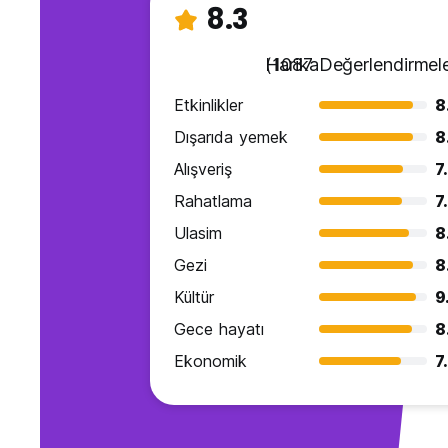
8.3
Harika
(1087 Değerlendirmele
Etkinlikler
8
Dışarıda yemek
8
Alışveriş
7
Rahatlama
7
Ulasim
8
Gezi
8
Kültür
9
Gece hayatı
8
Ekonomik
7