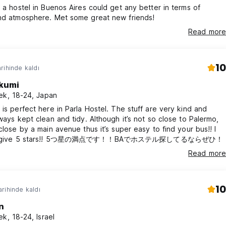
f a hostel in Buenos Aires could get any better in terms of
and atmosphere. Met some great new friends!
Read more
10
rihinde kaldı
kumi
ek, 18-24, Japan
 is perfect here in Parla Hostel. The stuff are very kind and
lways kept clean and tidy. Although it’s not so close to Palermo,
 close by a main avenue thus it’s super easy to find your bus!! I
definitely give 5 stars!! 5つ星の満点です！！BAでホステル探してるならぜひ！
Read more
10
rihinde kaldı
n
ek, 18-24, Israel