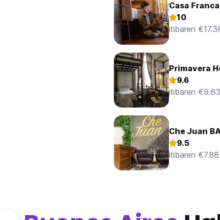
Casa Franca
10
itibaren €17.3
Primavera H
9.6
itibaren €9.6
Che Juan B
9.5
itibaren €7.88