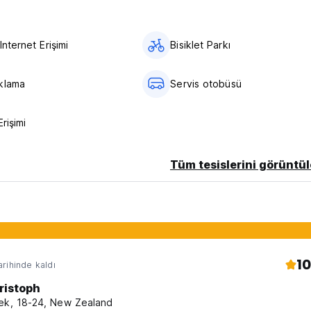
Internet Erişimi
Bisiklet Parkı
klama
Servis otobüsü
nslated from original language)
Erişimi
Tüm tesislerini görüntül
10
rihinde kaldı
ristoph
ek, 18-24, New Zealand