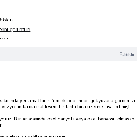
0.65km
rini görüntüle
ırın.
r
Bildir
ın yakınında yer almaktadır. Yemek odasından gökyüzünü görmenizi
 yüzyıldan kalma muhteşem bir tarihi bina üzerine inşa edilmiştir.
sunuyoruz. Bunlar arasında özel banyolu veya özel banyosu olmayan,
r.