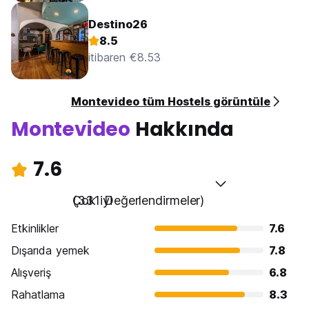
Destino26
8.5
itibaren €8.53
Montevideo tüm Hostels görüntüle
Montevideo
Hakkında
7.6
Çok iyi
(331 Değerlendirmeler)
Etkinlikler
7.6
Dışarıda yemek
7.8
Alışveriş
6.8
Rahatlama
8.3