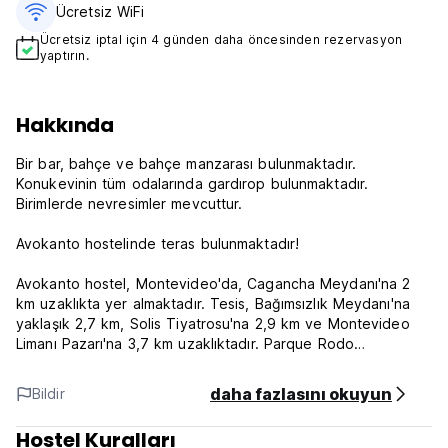
Ücretsiz WiFi
Ücretsiz iptal için 4 günden daha öncesinden rezervasyon
yaptırın.
Hakkında
Bir bar, bahçe ve bahçe manzarası bulunmaktadır.
Konukevinin tüm odalarında gardırop bulunmaktadır.
Birimlerde nevresimler mevcuttur.
Avokanto hostelinde teras bulunmaktadır!
Avokanto hostel, Montevideo'da, Cagancha Meydanı'na 2
km uzaklıkta yer almaktadır. Tesis, Bağımsızlık Meydanı'na
yaklaşık 2,7 km, Solis Tiyatrosu'na 2,9 km ve Montevideo
Limanı Pazarı'na 3,7 km uzaklıktadır. Parque Rodo
bölgesinde yer alan konukevi, Montevideo Limanı'na 4,2 km
mesafededir.
daha fazlasını okuyun
Bildir
Konaklama yakınındaki popüler ilgi çekici yerler arasında
Hostel Kuralları
Teatro de Verano, Belediye Sarayı ve Punta Carretas