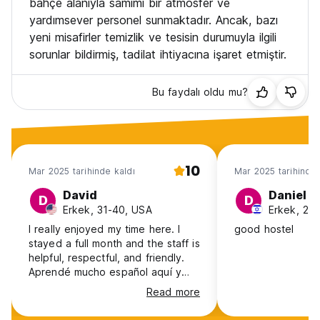
bahçe alanıyla samimi bir atmosfer ve
yardımsever personel sunmaktadır. Ancak, bazı
yeni misafirler temizlik ve tesisin durumuyla ilgili
sorunlar bildirmiş, tadilat ihtiyacına işaret etmiştir.
Bu faydalı oldu mu?
10
Mar 2025 tarihinde kaldı
Mar 2025 tarihinde 
David
Daniel
D
D
Erkek, 31-40, USA
Erkek, 25-
I really enjoyed my time here. I
good hostel
stayed a full month and the staff is
helpful, respectful, and friendly.
Aprendé mucho español aquí y
hice muchos nuevos amigos. The
Read more
garden/outside area is beautiful
and the staff cooks daily, so you