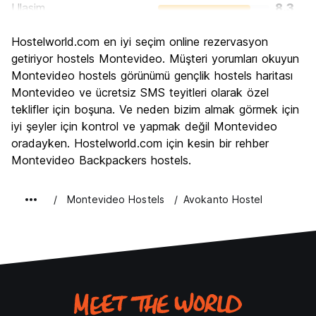
Ulasim
8.3
Gezi
7.7
Hostelworld.com en iyi seçim online rezervasyon
Kültür
8.4
getiriyor hostels Montevideo. Müşteri yorumları okuyun
Gece hayatı
Montevideo hostels görünümü gençlik hostels haritası
6.9
Montevideo ve ücretsiz SMS teyitleri olarak özel
Ekonomik
7.0
teklifler için boşuna. Ve neden bizim almak görmek için
iyi şeyler için kontrol ve yapmak değil Montevideo
oradayken. Hostelworld.com için kesin bir rehber
Montevideo Backpackers hostels.
Montevideo Hostels
Avokanto Hostel