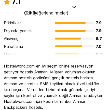
7.1
Çok iyi
(98 Değerlendirmeler)
Etkinlikler
7.9
Dışarıda yemek
7.9
Alışveriş
6.7
Rahatlama
7.0
Ulasim
6.2
Gezi
7.7
Hostelworld.com en iyi seçim online rezervasyon
Kültür
8.0
getiriyor hostels Amman. Müşteri yorumları okuyun
Gece hayatı
Amman hostels görünümü gençlik hostels haritası
5.6
Amman ve ücretsiz SMS teyitleri olarak özel teklifler
Ekonomik
7.2
için boşuna. Ve neden bizim almak görmek için iyi
şeyler için kontrol ve yapmak değil Amman oradayken.
Hostelworld.com için kesin bir rehber Amman
Backpackers hostels.