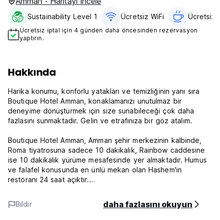
Amman · Haritayı incele
Sustainability Level 1
Ücretsiz WiFi
Ücretsiz K
Ücretsiz iptal için 4 günden daha öncesinden rezervasyon
yaptırın.
Hakkında
Harika konumu, konforlu yatakları ve temizliğinin yanı sıra
Boutique Hotel Amman, konaklamanızı unutulmaz bir
deneyime dönüştürmek için size sunabileceği çok daha
fazlasını sunmaktadır. Gelin ve etrafınıza bir göz atalım.
Boutique Hotel Amman, Amman şehir merkezinin kalbinde,
Roma tiyatrosuna sadece 10 dakikalık, Rainbow caddesine
ise 10 dakikalık yürüme mesafesinde yer almaktadır. Humus
ve falafel konusunda en ünlü mekan olan Hashem'in
restoranı 24 saat açıktır.
Ürdün gezisine geziyle başlamak isteyenler için Ölü Deniz,
daha fazlasını okuyun
Bildir
Havaalanı, Jerash, Ana Kaplıcalar ve daha pek çok ünlü
turistik mekandan bazıları arabayla 40 dakika uzaklıktadır.