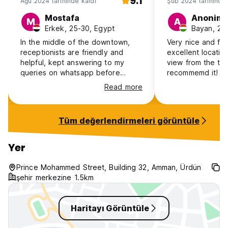
9.1
Ağu 2024 tarihinde kaldı
Şub 2024 tarihinde 
Mostafa
Anonim
M
A
Erkek, 25-30, Egypt
Bayan, 25
In the middle of the downtown,
Very nice and felx
receptionists are friendly and
excellent locatio
helpful, kept answering to my
view from the ter
queries on whatsapp before
recommemd it!
arrival to make sure everything is
Read more
smooth and seamless. Room was
clean and tidy. Walking distance
from all restaurants of Amman.
Tüm değerlendirmeleri görüntüle
Would recommend.
Yer
Prince Mohammed Street, Building 32, Amman, Ürdün
şehir merkezine 1.5km
Haritayı Görüntüle