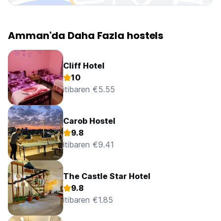
Amman'da Daha Fazla hostels
Cliff Hotel
10
itibaren €5.55
Carob Hostel
9.8
itibaren €9.41
The Castle Star Hotel
9.8
itibaren €1.85