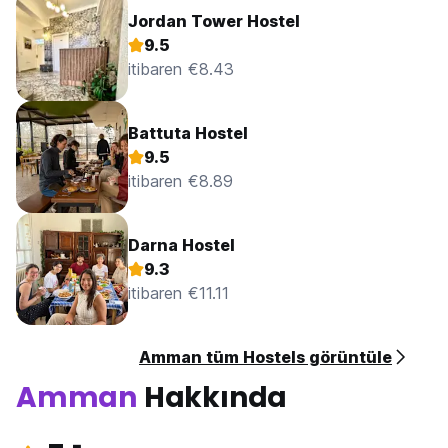
Jordan Tower Hostel
9.5
itibaren €8.43
Battuta Hostel
9.5
itibaren €8.89
Darna Hostel
9.3
itibaren €11.11
Amman tüm Hostels görüntüle
Amman
Hakkında