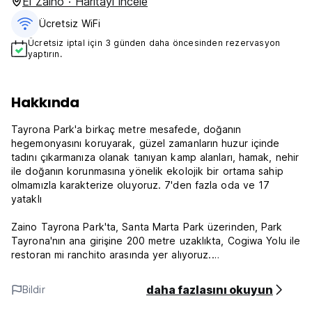
El Zaino · Haritayı incele
Ücretsiz WiFi
Ücretsiz iptal için 3 günden daha öncesinden rezervasyon
yaptırın.
Hakkında
Tayrona Park'a birkaç metre mesafede, doğanın
hegemonyasını koruyarak, güzel zamanların huzur içinde
tadını çıkarmanıza olanak tanıyan kamp alanları, hamak, nehir
ile doğanın korunmasına yönelik ekolojik bir ortama sahip
olmamızla karakterize oluyoruz. 7'den fazla oda ve 17
yataklı
Zaino Tayrona Park'ta, Santa Marta Park üzerinden, Park
Tayrona'nın ana girişine 200 metre uzaklıkta, Cogiwa Yolu ile
restoran mi ranchito arasında yer alıyoruz.
Klimalı, televizyonlu, özel banyolu özel aile odası, çiftler için
daha fazlasını okuyun
Bildir
ortak banyolu 2 adet çift kişilik oda, 1 adet vantilatörlü 5
yataklı ortak oda, yeşil ve rahat bir alanda kamp için çadır