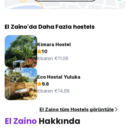
El Zaino'da Daha Fazla hostels
Kimara Hostel
10
itibaren €11.08
Eco Hostal Yuluka
9.6
itibaren €14.68
El Zaino tüm Hostels görüntüle
El Zaino
Hakkında