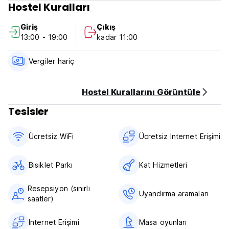
Hostel Kuralları
ve gecelik hamak hizmetimiz bulunmaktadır. İçecekler için
mini barımız, bilardo masalarımız ve ortak mutfağımız
Giriş
Çıkış
bulunmaktadır. (Auto-translated from original language)
13:00 - 19:00
kadar 11:00
Vergiler hariç
Hostel Kurallarını Görüntüle
Tesisler
Ücretsiz WiFi
Ücretsiz Internet Erişimi
Bisiklet Parkı
Kat Hizmetleri
Resepsiyon (sınırlı
Uyandırma aramaları
saatler)
Internet Erişimi
Masa oyunları