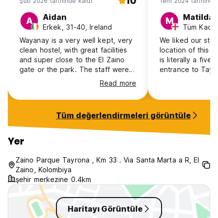
10
Şub 2026 tarihinde kaldı
Tem 2024 tarihinde
Aidan
Matilda
A
M
Erkek, 31-40, Ireland
Wayanay is a very well kept, very
We liked our sta
clean hostel, with great facilities
location of this ho
and super close to the El Zaino
is literally a five
gate or the park. The staff were
entrance to Tayro
very kind and accommodating
suited our needs p
Read more
when I fell sick and let me move
pretty basic hoste
into a private room. The dorm is
a bit rough and 
comfortable with mosquito nets
staff were friendl
Tüm değerlendirmeleri görüntüle
and fans for each bed and the
garden area is re
private room was excellent, with
dorm beds all ha
aircon and a tv! The kitchen
Definitely not a l
Yer
facilities are very good and there
hostel but defini
is lots of areas to chill and a pool
fine if you just 
Zaino Parque Tayrona , Km 33 . Via Santa Marta a R, El
table. Great place to stay, would
day in the park. 
Zaino, Kolombiya
highly recommend
recommend.
şehir merkezine 0.4km
Haritayı Görüntüle