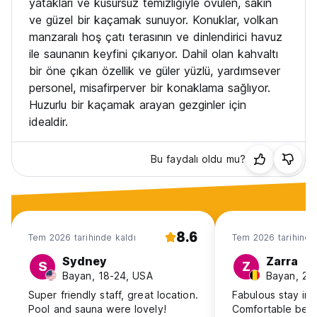
yatakları ve kusursuz temizliğiyle övülen, sakin
ve güzel bir kaçamak sunuyor. Konuklar, volkan
manzaralı hoş çatı terasının ve dinlendirici havuz
ile saunanın keyfini çıkarıyor. Dahil olan kahvaltı
bir öne çıkan özellik ve güler yüzlü, yardımsever
personel, misafirperver bir konaklama sağlıyor.
Huzurlu bir kaçamak arayan gezginler için
idealdir.
Bu faydalı oldu mu?
8.6
Tem 2026 tarihinde kaldı
Tem 2026 tarihinde
Sydney
Zarra
S
Z
Bayan, 18-24, USA
Bayan, 25
Super friendly staff, great location.
Fabulous stay in 
Pool and sauna were lovely!
Comfortable bed