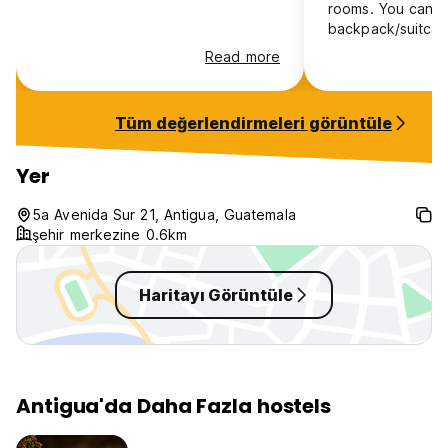
rooms. You can l
backpack/suitcas
breakfast with a 
Read more
from the rooftop 
most of the sight
negative: no hot 
Tüm değerlendirmeleri görüntüle
shower.
Yer
5a Avenida Sur 21, Antigua, Guatemala
şehir merkezine 0.6km
Haritayı Görüntüle
Antigua'da Daha Fazla hostels