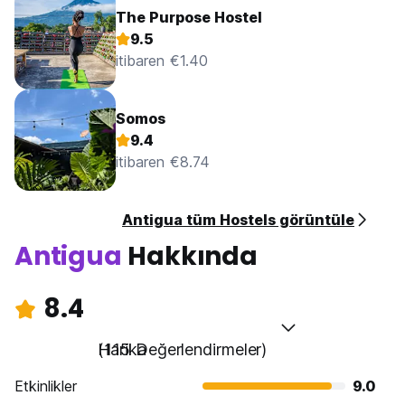
The Purpose Hostel
9.5
itibaren €1.40
Somos
9.4
itibaren €8.74
Antigua tüm Hostels görüntüle
Antigua
Hakkında
8.4
Harika
(115 Değerlendirmeler)
Etkinlikler
9.0