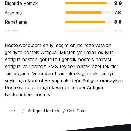
Dışarıda yemek
8.9
Alışveriş
7.8
Rahatlama
8.6
Ulasim
8.3
Gezi
8.6
Hostelworld.com en iyi seçim online rezervasyon
Kültür
8.9
getiriyor hostels Antigua. Müşteri yorumları okuyun
Gece hayatı
Antigua hostels görünümü gençlik hostels haritası
7.8
Antigua ve ücretsiz SMS teyitleri olarak özel teklifler
Ekonomik
7.8
için boşuna. Ve neden bizim almak görmek için iyi
şeyler için kontrol ve yapmak değil Antigua oradayken.
Hostelworld.com için kesin bir rehber Antigua
Backpackers hostels.
Antigua Hostels
Casi Casa