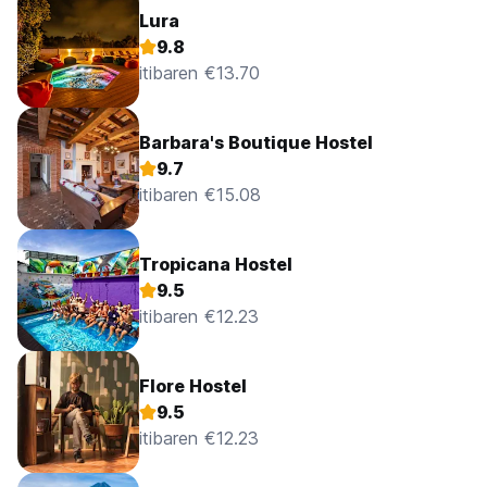
Lura
9.8
itibaren €13.70
Barbara's Boutique Hostel
9.7
itibaren €15.08
Tropicana Hostel
9.5
itibaren €12.23
Flore Hostel
9.5
itibaren €12.23