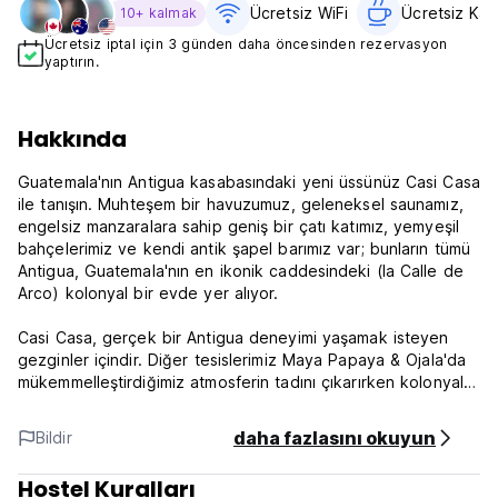
Ücretsiz WiFi
Ücretsiz Kahv
10+ kalmak
Ücretsiz iptal için 3 günden daha öncesinden rezervasyon
yaptırın.
Hakkında
Guatemala'nın Antigua kasabasındaki yeni üssünüz Casi Casa
ile tanışın. Muhteşem bir havuzumuz, geleneksel saunamız,
engelsiz manzaralara sahip geniş bir çatı katımız, yemyeşil
bahçelerimiz ve kendi antik şapel barımız var; bunların tümü
Antigua, Guatemala'nın en ikonik caddesindeki (la Calle de
Arco) kolonyal bir evde yer alıyor.
Casi Casa, gerçek bir Antigua deneyimi yaşamak isteyen
gezginler içindir. Diğer tesislerimiz Maya Papaya & Ojala'da
mükemmelleştirdiğimiz atmosferin tadını çıkarırken kolonyal
mimariye, antikalara, yanardağ manzarasına sahibiz.
daha fazlasını okuyun
Bildir
Her ranzada okuma lambası, priz, karartma perdesi, raf ve
kilitli dolap bulunmaktadır.
Hostel Kuralları