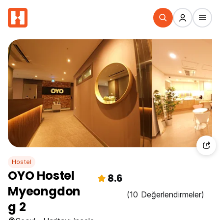
Hostel
OYO Hostel
8.6
Myeongdon
(10 Değerlendirmeler)
g 2