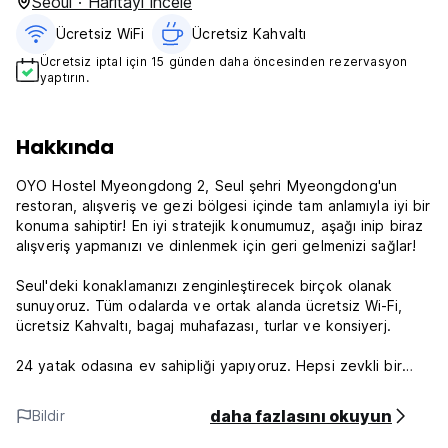
Seoul · Haritayı incele
Ücretsiz WiFi
Ücretsiz Kahvaltı‎
Ücretsiz iptal için 15 günden daha öncesinden rezervasyon
yaptırın.
Hakkında
OYO Hostel Myeongdong 2, Seul şehri Myeongdong'un
restoran, alışveriş ve gezi bölgesi içinde tam anlamıyla iyi bir
konuma sahiptir! En iyi stratejik konumumuz, aşağı inip biraz
alışveriş yapmanızı ve dinlenmek için geri gelmenizi sağlar!
Seul'deki konaklamanızı zenginleştirecek birçok olanak
sunuyoruz. Tüm odalarda ve ortak alanda ücretsiz Wi-Fi,
ücretsiz Kahvaltı, bagaj muhafazası, turlar ve konsiyerj.
24 yatak odasına ev sahipliği yapıyoruz. Hepsi zevkli bir
şekilde döşenmiştir ve hatta birçoğu sigara içilmeyen odalar,
klima ve ısıtma gibi konforlar sağlamaktadır. İdeal bir konum
daha fazlasını okuyun
Bildir
ve buna uygun olanaklarla birçok yönden tam isabeti
yakaladık!