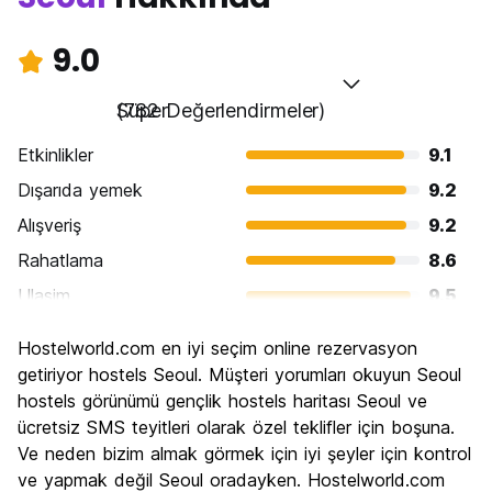
9.0
Süper
(782 Değerlendirmeler)
Etkinlikler
9.1
Dışarıda yemek
9.2
Alışveriş
9.2
Rahatlama
8.6
Ulasim
9.5
Gezi
9.0
Hostelworld.com en iyi seçim online rezervasyon
Kültür
9.2
getiriyor hostels Seoul. Müşteri yorumları okuyun Seoul
Gece hayatı
hostels görünümü gençlik hostels haritası Seoul ve
9.0
ücretsiz SMS teyitleri olarak özel teklifler için boşuna.
Ekonomik
8.5
Ve neden bizim almak görmek için iyi şeyler için kontrol
ve yapmak değil Seoul oradayken. Hostelworld.com