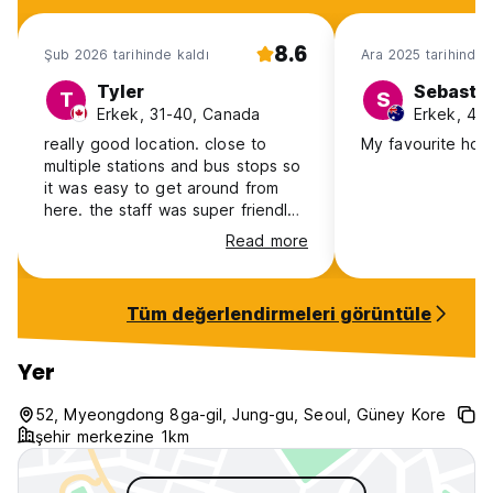
8.6
Şub 2026 tarihinde kaldı
Ara 2025 tarihinde 
Tyler
Sebasti
T
S
Erkek, 31-40, Canada
Erkek, 41+
really good location. close to
My favourite host
multiple stations and bus stops so
it was easy to get around from
here. the staff was super friendly
and helpful. I was in a private
Read more
room with a bathroom so the room
had everything I needed, the wall
to the next unit was a little thin,I
Tüm değerlendirmeleri görüntüle
would stay again.
Yer
52, Myeongdong 8ga-gil, Jung-gu, Seoul, Güney Kore
şehir merkezine 1km