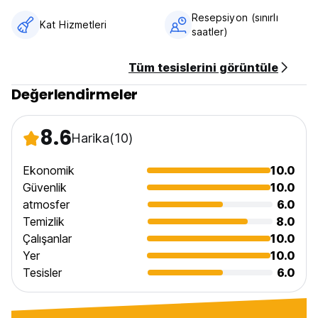
10. Park etmek yasaktır. (Auto-translated from original
Resepsiyon (sınırlı
language)
Kat Hizmetleri
saatler)
Tüm tesislerini görüntüle
Değerlendirmeler
8.6
Harika
(10)
Ekonomik
10.0
Güvenlik
10.0
atmosfer
6.0
Temizlik
8.0
Çalışanlar
10.0
Yer
10.0
Tesisler
6.0