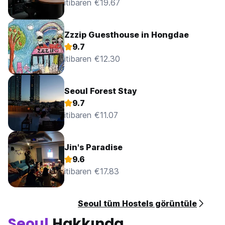
itibaren €19.67
Zzzip Guesthouse in Hongdae
9.7
itibaren €12.30
Seoul Forest Stay
9.7
itibaren €11.07
Jin's Paradise
9.6
itibaren €17.83
Seoul tüm Hostels görüntüle
Seoul
Hakkında