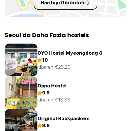
Haritayı Görüntüle
Seoul'da Daha Fazla hostels
OYO Hostel Myeongdong 6
10
itibaren €29.20
Oppa Hostel
9.9
itibaren €13.83
Original Backpackers
9.8