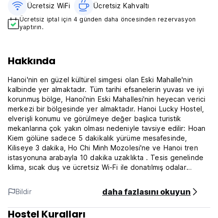
Ücretsiz WiFi
Ücretsiz Kahvaltı‎
Ücretsiz iptal için 4 günden daha öncesinden rezervasyon
yaptırın.
Hakkında
Hanoi'nin en güzel kültürel simgesi olan Eski Mahalle'nin
kalbinde yer almaktadır. Tüm tarihi efsanelerin yuvası ve iyi
korunmuş bölge, Hanoi'nin Eski Mahallesi'nin heyecan verici
merkezi bir bölgesinde yer almaktadır. Hanoi Lucky Hostel,
elverişli konumu ve görülmeye değer başlıca turistik
mekanlarına çok yakın olması nedeniyle tavsiye edilir: Hoan
Kiem gölüne sadece 5 dakikalık yürüme mesafesinde,
Kiliseye 3 dakika, Ho Chi Minh Mozolesi'ne ve Hanoi tren
istasyonuna arabayla 10 dakika uzaklıkta . Tesis genelinde
klima, sıcak duş ve ücretsiz Wi-Fi ile donatılmış odalar
mevcuttur. Lütfen bize Hoan Kiem Bölgesi, Hanoi,
Vietnam'daki Ngo Huyen Caddesi No. 11 adresinden ulaşın.
daha fazlasını okuyun
Bildir
Hostel Kuralları
şartlar ve koşullar