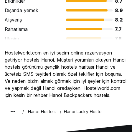
Etkinlikler
8.7
Dışarıda yemek
8.9
Alışveriş
8.2
Rahatlama
7.7
Ulasim
7.6
Gezi
8.5
Hostelworld.com en iyi seçim online rezervasyon
Kültür
8.9
getiriyor hostels Hanoi. Müşteri yorumları okuyun Hanoi
Gece hayatı
hostels görünümü gençlik hostels haritası Hanoi ve
7.9
ücretsiz SMS teyitleri olarak özel teklifler için boşuna.
Ekonomik
8.8
Ve neden bizim almak görmek için iyi şeyler için kontrol
ve yapmak değil Hanoi oradayken. Hostelworld.com
için kesin bir rehber Hanoi Backpackers hostels.
Hanoi Hostels
Hanoi Lucky Hostel