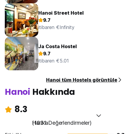
Hanoi Street Hotel
9.7
itibaren €Infinity
Ja Costa Hostel
9.7
itibaren €5.01
Hanoi tüm Hostels görüntüle
Hanoi
Hakkında
8.3
Harika
(1031 Değerlendirmeler)