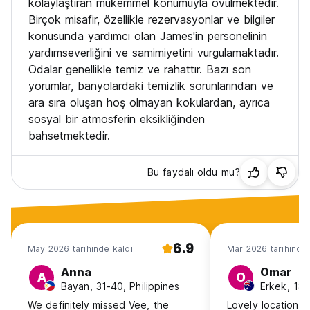
kolaylaştıran mükemmel konumuyla övülmektedir.
Birçok misafir, özellikle rezervasyonlar ve bilgiler
konusunda yardımcı olan James'in personelinin
yardımseverliğini ve samimiyetini vurgulamaktadır.
Odalar genellikle temiz ve rahattır. Bazı son
yorumlar, banyolardaki temizlik sorunlarından ve
ara sıra oluşan hoş olmayan kokulardan, ayrıca
sosyal bir atmosferin eksikliğinden
bahsetmektedir.
Bu faydalı oldu mu?
6.9
May 2026 tarihinde kaldı
Mar 2026 tarihinde 
Anna
Omar
A
O
Bayan, 31-40, Philippines
Erkek, 18-
We definitely missed Vee, the
Lovely location, f