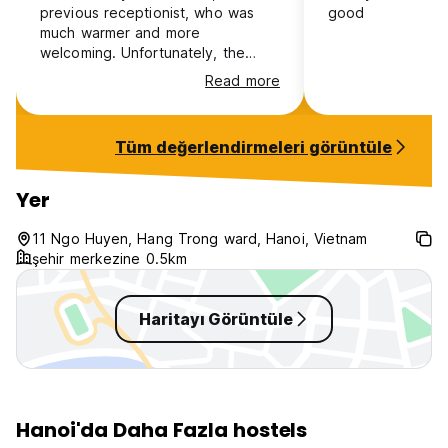
previous receptionist, who was
good
much warmer and more
welcoming. Unfortunately, the
current receptionist was not as
Read more
friendly or accommodating during
our stay.
Tüm değerlendirmeleri görüntüle
Yer
11 Ngo Huyen, Hang Trong ward, Hanoi, Vietnam
şehir merkezine 0.5km
Haritayı Görüntüle
Hanoi'da Daha Fazla hostels