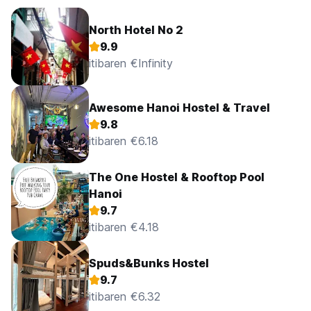
North Hotel No 2
9.9
itibaren €Infinity
Awesome Hanoi Hostel & Travel
9.8
itibaren €6.18
The One Hostel & Rooftop Pool
Hanoi
9.7
itibaren €4.18
Spuds&Bunks Hostel
9.7
itibaren €6.32